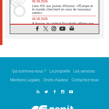
06.08.2026
Léon XIV aux jeunes d'Assise: «l'Europe et
le monde cherchent en vous de nouveaux
saints»
06.08.2026
À Assise, le cardinal Pizzaballa affirme que
«les chrétiens veulent la paix»
06.08.2026
Au Mexique, le cardinal Parolin invite à être
aux côtés des marginalisées
06.08.2026
À Assise, le Pape invite les jeunes à
«construire la civilisation de l'amour»
05.08.2026
La visite du Pape en Argentine portera «un
message de paix et de dignité humaine»
Qui sommes-nous ?
La propriété
Les services
05.08.2026
Mentions Legales
Droits d’auteur
Contactez-nous
«La visite du Pape en Uruguay renforcera
l'espérance» affirme Mgr Tróccoli
05.08.2026
Le nonce en Ukraine: «Il est inquiétant
d'entendre ceux qui bénissent la guerre»
05.08.2026
Léon XIV au Pérou, une lueur d'espoir pour