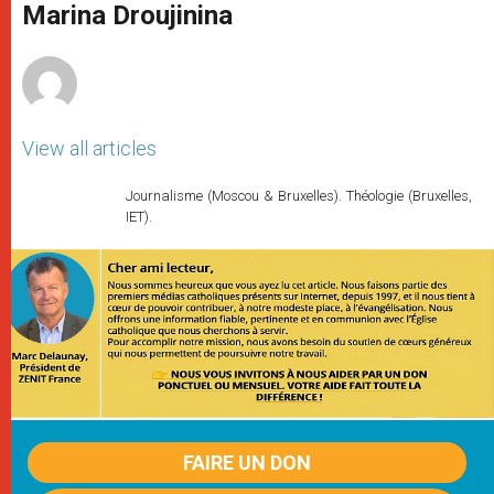
p
g
o
r
Marina Droujinina
p
e
k
r
View all articles
Journalisme (Moscou & Bruxelles). Théologie (Bruxelles,
IET).
FAIRE UN DON