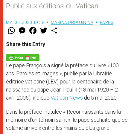
Publié aux éditions du Vatican
MAI 06, 2020 19:58
MARINA DROUJININA
PAPES
W
M
F
T
S
h
e
a
w
h
a
s
c
i
a
t
s
e
t
r
Share this Entry
s
e
b
t
e
A
n
o
e
p
g
o
r
p
e
k
Le pape François a signé la préface du livre «100
r
ans. Paroles et images », publié par la Librairie
éditrice vaticane (LEV) pour le centenaire de la
naissance du pape Jean-Paul II (18 mai 1920 – 2
avril 2005), indique
Vatican News
du 5 mai 2020.
Dans la préface intitulée « Reconnaissants dans la
mémoire d’un témoin saint », le pape souhaite que ce
volume arrive « entre les mains du plus grand