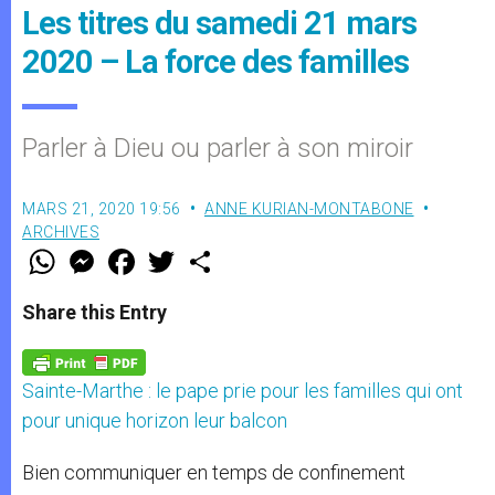
Les titres du samedi 21 mars
2020 – La force des familles
Parler à Dieu ou parler à son miroir
MARS 21, 2020 19:56
ANNE KURIAN-MONTABONE
ARCHIVES
W
M
F
T
S
h
e
a
w
h
a
s
c
i
a
t
s
e
t
r
Share this Entry
s
e
b
t
e
A
n
o
e
p
g
o
r
p
e
k
Sainte-Marthe : le pape prie pour les familles qui ont
r
pour unique horizon leur balcon
Bien communiquer en temps de confinement