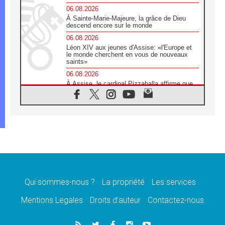
06.08.2026
À Sainte-Marie-Majeure, la grâce de Dieu
descend encore sur le monde
06.08.2026
Léon XIV aux jeunes d'Assise: «l'Europe et
le monde cherchent en vous de nouveaux
saints»
06.08.2026
À Assise, le cardinal Pizzaballa affirme que
«les chrétiens veulent la paix»
06.08.2026
Au Mexique, le cardinal Parolin invite à être
aux côtés des marginalisées
06.08.2026
À Assise, le Pape invite les jeunes à
«construire la civilisation de l'amour»
05.08.2026
La visite du Pape en Argentine portera «un
message de paix et de dignité humaine»
Qui sommes-nous ?
La propriété
Les services
05.08.2026
Mentions Legales
Droits d’auteur
Contactez-nous
«La visite du Pape en Uruguay renforcera
l'espérance» affirme Mgr Tróccoli
05.08.2026