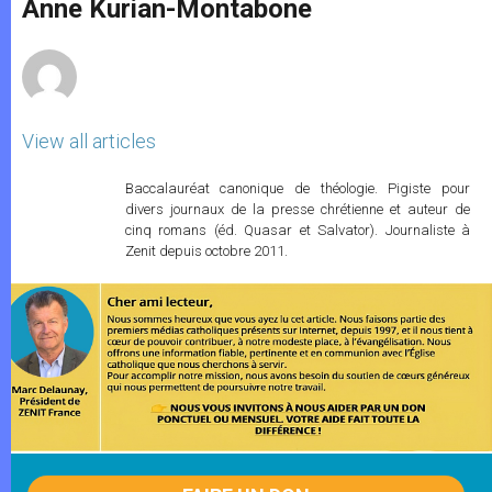
p
g
o
r
Anne Kurian-Montabone
p
e
k
r
View all articles
Baccalauréat canonique de théologie. Pigiste pour
divers journaux de la presse chrétienne et auteur de
cinq romans (éd. Quasar et Salvator). Journaliste à
Zenit depuis octobre 2011.