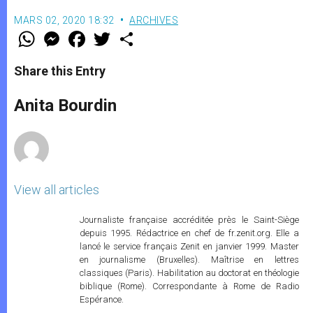
MARS 02, 2020 18:32
ARCHIVES
W
M
F
T
S
h
e
a
w
h
a
s
c
i
a
t
s
e
t
r
Share this Entry
s
e
b
t
e
A
n
o
e
p
g
o
r
Anita Bourdin
p
e
k
r
View all articles
Journaliste française accréditée près le Saint-Siège
depuis 1995. Rédactrice en chef de fr.zenit.org. Elle a
lancé le service français Zenit en janvier 1999. Master
en journalisme (Bruxelles). Maîtrise en lettres
classiques (Paris). Habilitation au doctorat en théologie
biblique (Rome). Correspondante à Rome de Radio
Espérance.