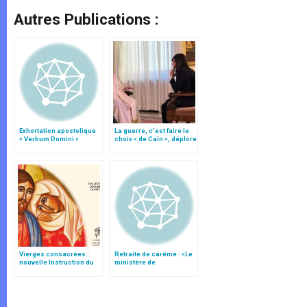
Autres Publications :
Exhortation apostolique
La guerre, c’est faire le
« Verbum Domini »
choix « de Caïn », déplore
le pape François
Vierges consacrées :
Retraite de carême : «Le
nouvelle Instruction du
ministère de
Vatican
l’encouragement» dans
l’Eglise