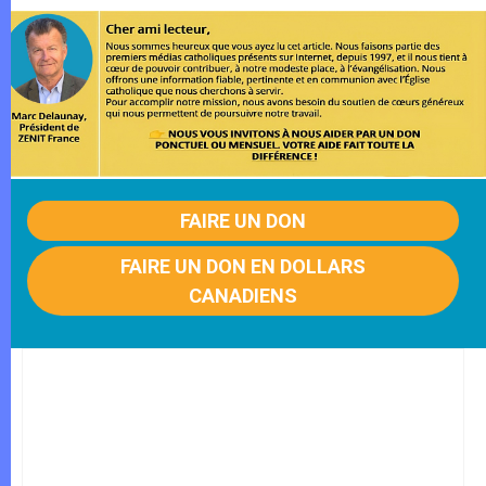
FAIRE UN DON
FAIRE UN DON EN DOLLARS
CANADIENS