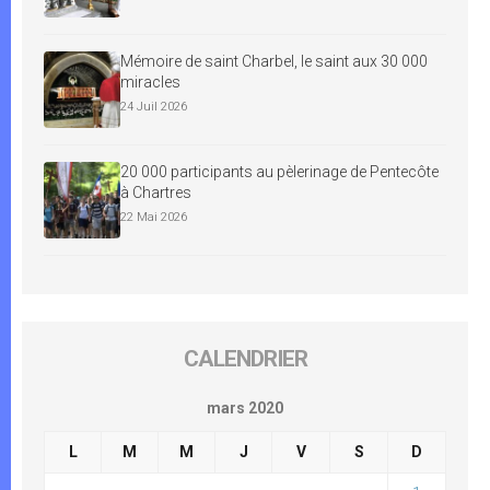
Mémoire de saint Charbel, le saint aux 30 000
miracles
24 Juil 2026
20 000 participants au pèlerinage de Pentecôte
à Chartres
22 Mai 2026
CALENDRIER
mars 2020
L
M
M
J
V
S
D