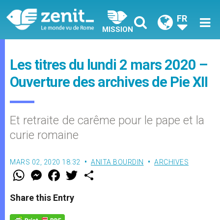
FR
MISSION
Les titres du lundi 2 mars 2020 –
Ouverture des archives de Pie XII
Et retraite de carême pour le pape et la
curie romaine
MARS 02, 2020 18:32
ANITA BOURDIN
ARCHIVES
W
M
F
T
S
h
e
a
w
h
a
s
c
i
a
t
s
e
t
r
Share this Entry
s
e
b
t
e
A
n
o
e
p
g
o
r