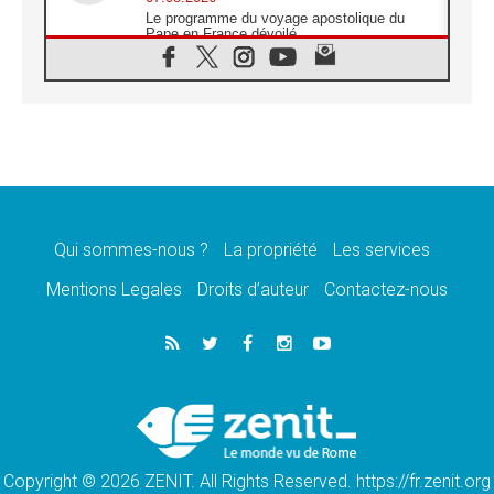
Le programme du voyage apostolique du
Pape en France dévoilé
07.08.2026
1ère Conférence continentale sur l'éducation
catholique en Afrique
07.08.2026
Un logo symbolique pour la venue du Pape
en France
07.08.2026
Cardinal Rossi: «La venue du Pape Léon en
Argentine est un hommage à François»
Qui sommes-nous ?
La propriété
Les services
07.08.2026
Hiroshima et Nagasaki, 81 ans après,
Mentions Legales
Droits d’auteur
Contactez-nous
lancement des «dix jours de prière pour la
paix»
06.08.2026
Préparatifs des JMJ 2027 à Séoul: «c'est
passionnant et l'impatience est immense!»
06.08.2026
Chrétiens et confucéens: respect et sagesse
pour relever les «défis urgents»
Copyright © 2026 ZENIT. All Rights Reserved. https://fr.zenit.org