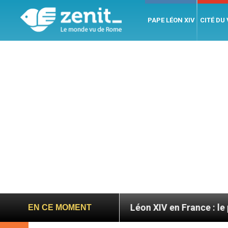
PAPE LÉON XIV
CITÉ DU
oires
Léon XIV en France : le programme détaill
EN CE MOMENT