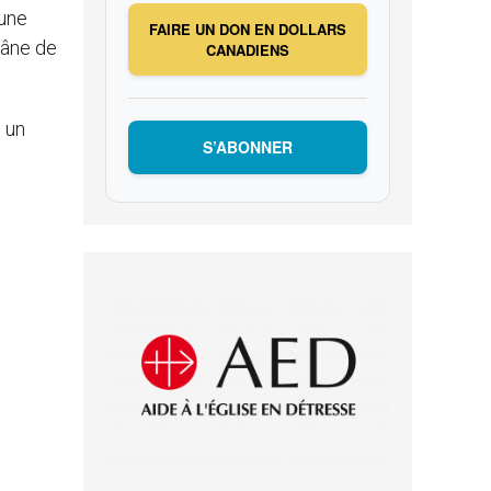
 une
FAIRE UN DON EN DOLLARS
’âne de
CANADIENS
s un
S’ABONNER