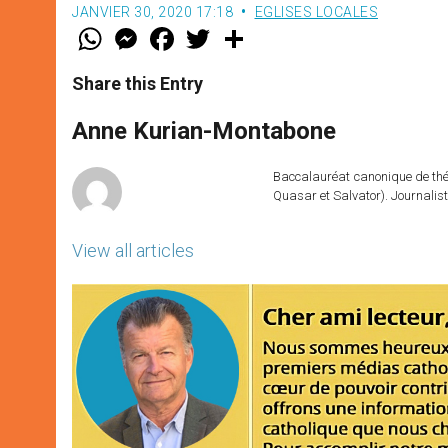
JANVIER 30, 2020 17:18
EGLISES LOCALES
W
M
F
T
S
h
e
a
w
h
a
s
c
i
a
t
s
e
t
r
Share this Entry
s
e
b
t
e
A
n
o
e
p
g
o
r
Anne Kurian-Montabone
p
e
k
r
Baccalauréat canonique de théo
Quasar et Salvator). Journalist
View all articles