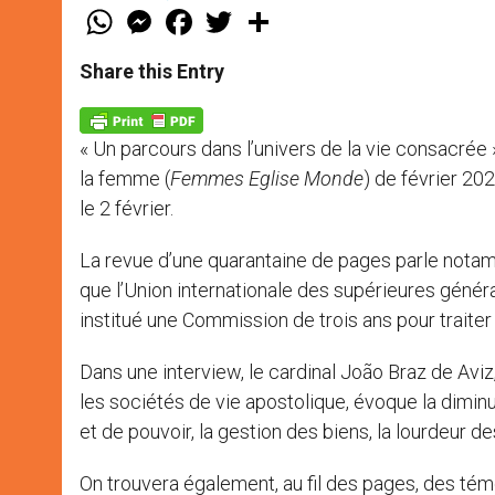
W
M
F
T
S
h
e
a
w
h
a
s
c
i
a
t
s
e
t
r
Share this Entry
s
e
b
t
e
A
n
o
e
p
g
o
r
p
e
k
« Un parcours dans l’univers de la vie consacrée 
r
la femme (
Femmes Eglise Monde
) de février 20
le 2 février.
La revue d’une quarantaine de pages parle notamme
que l’Union internationale des supérieures génér
institué une Commission de trois ans pour traite
Dans une interview, le cardinal João Braz de Aviz
les sociétés de vie apostolique, évoque la dimin
et de pouvoir, la gestion des biens, la lourdeur 
On trouvera également, au fil des pages, des té