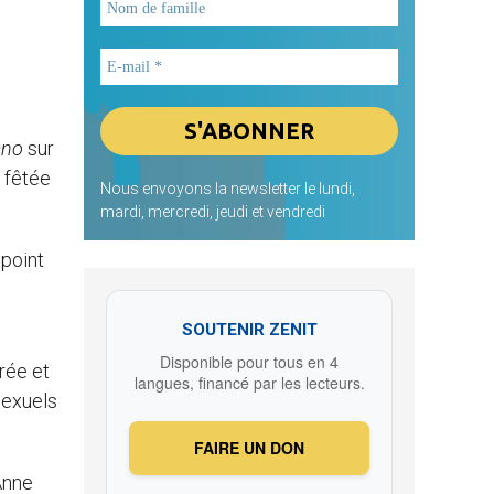
ano
sur
e fêtée
Nous envoyons la newsletter le lundi,
mardi, mercredi, jeudi et vendredi
 point
SOUTENIR ZENIT
Disponible pour tous en 4
rée et
langues, financé par les lecteurs.
sexuels
FAIRE UN DON
Anne