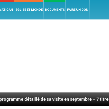
 VATICAN
EGLISE ET MONDE
DOCUMENTS
FAIRE UN DON
é de sa visite en septembre – 7 titres, vendredi 7 août