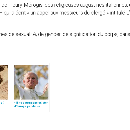
 de Fleury-Mérogis, des religieuses augustines italiennes,
ui a écrit « un appel aux messieurs du clergé » intitulé L
unes de sexualité, de gender, de signification du corps, dan
es ?
« Il ne pourra pas exister
d’Europe pacifique
sans… »: l’Ukraine, dans
la vision de Jean-Paul II