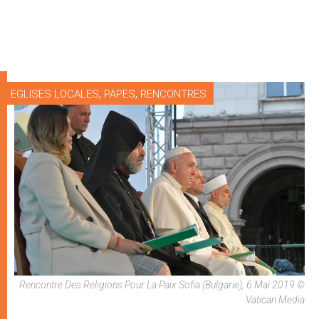
,
,
EGLISES LOCALES
PAPES
RENCONTRES
Rencontre Des Religions Pour La Paix Sofia (Bulgarie), 6 Mai 2019 ©
Vatican Media