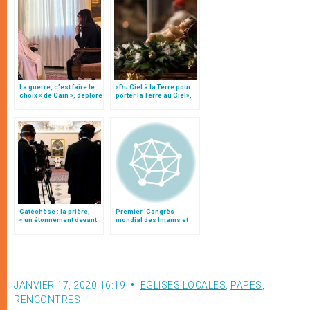
La guerre, c’est faire le
«Du Ciel à la Terre pour
choix « de Caïn », déplore
porter la Terre au Ciel»,
le pape François
par Mgr Francesco Follo
Catéchèse : la prière,
Premier 'Congrès
« un étonnement devant
mondial des Imams et
le mystère de la vie »
Rabbins pour la Paix'
(traduction complète)
JANVIER 17, 2020 16:19
EGLISES LOCALES
,
PAPES
,
RENCONTRES