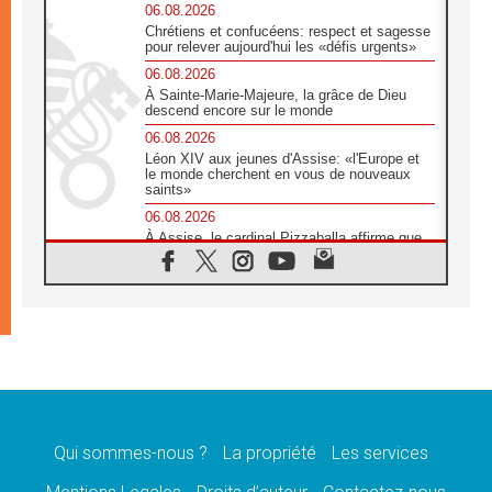
06.08.2026
Chrétiens et confucéens: respect et sagesse
pour relever aujourd'hui les «défis urgents»
06.08.2026
À Sainte-Marie-Majeure, la grâce de Dieu
descend encore sur le monde
06.08.2026
Léon XIV aux jeunes d'Assise: «l'Europe et
le monde cherchent en vous de nouveaux
saints»
06.08.2026
À Assise, le cardinal Pizzaballa affirme que
«les chrétiens veulent la paix»
06.08.2026
Au Mexique, le cardinal Parolin invite à être
aux côtés des marginalisées
06.08.2026
À Assise, le Pape invite les jeunes à
«construire la civilisation de l'amour»
05.08.2026
La visite du Pape en Argentine portera «un
message de paix et de dignité humaine»
Qui sommes-nous ?
La propriété
Les services
05.08.2026