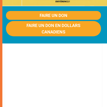
FAIRE UN DON
FAIRE UN DON EN DOLLARS
CANADIENS