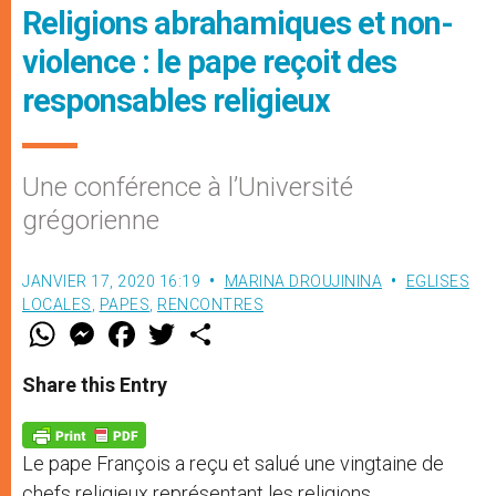
Religions abrahamiques et non-
violence : le pape reçoit des
responsables religieux
Une conférence à l’Université
grégorienne
JANVIER 17, 2020 16:19
MARINA DROUJININA
EGLISES
LOCALES
,
PAPES
,
RENCONTRES
W
M
F
T
S
h
e
a
w
h
a
s
c
i
a
t
s
e
t
r
Share this Entry
s
e
b
t
e
A
n
o
e
p
g
o
r
p
e
k
Le pape François a reçu et salué une vingtaine de
r
chefs religieux représentant les religions