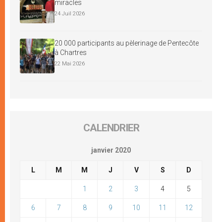
miracles
24 Juil 2026
20 000 participants au pèlerinage de Pentecôte
à Chartres
22 Mai 2026
CALENDRIER
janvier 2020
L
M
M
J
V
S
D
1
2
3
4
5
6
7
8
9
10
11
12