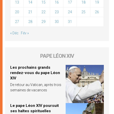
13
14
15
16
17
18
19
20
21
22
23
24
25
26
27
28
29
30
31
« Déc
Fév »
PAPE LÉON XIV
Les prochains grands
rendez-vous du pape Léon
XIV
De retour au Vatican, après trois
semaines de vacances
Le pape Léon XIV poursuit
ses haltes spirituelles