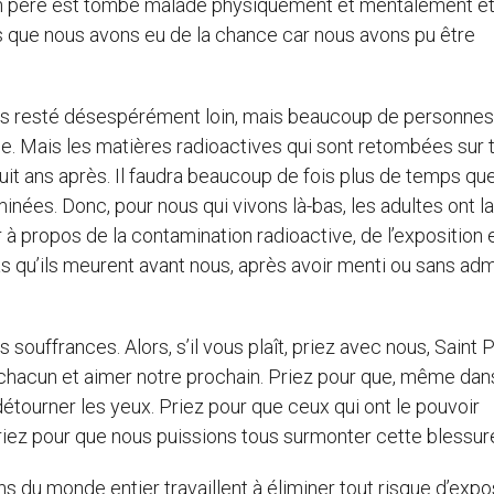
mon père est tombé malade physiquement et mentalement et 
urs que nous avons eu de la chance car nous avons pu être
is resté désespérément loin, mais beaucoup de personnes
e. Mais les matières radioactives qui sont retombées sur 
huit ans après. Il faudra beaucoup de fois plus de temps q
minées. Donc, pour nous qui vivons là-bas, les adultes ont la
r à propos de la contamination radioactive, de l’exposition 
s qu’ils meurent avant nous, après avoir menti ou sans ad
uffrances. Alors, s’il vous plaît, priez avec nous, Saint P
 chacun et aimer notre prochain. Priez pour que, même dan
détourner les yeux. Priez pour que ceux qui ont le pouvoir
riez pour que nous puissions tous surmonter cette blessur
ns du monde entier travaillent à éliminer tout risque d’expo