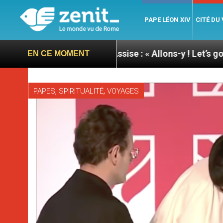
PAPE LÉON XIV
CITÉ DU
ée du pape à Assise : « Allons-y ! Let’s go ! »
Nic
EN CE MOMENT
,
,
PAPES
SPIRITUALITÉ
VOYAGES