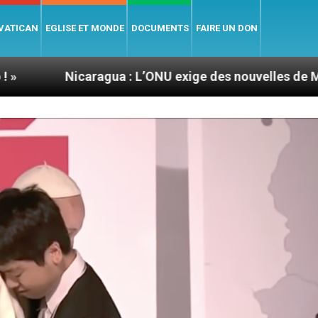
 VATICAN
EGLISE ET MONDE
DOCUMENTS
FAIRE UN DON
aragua : L’ONU exige des nouvelles de Mgr Mata