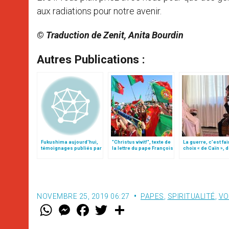
aux radiations pour notre avenir.
© Traduction de Zenit, Anita Bourdin
Autres Publications :
Fukushima aujourd'hui,
"Christus vivit!", texte de
La guerre, c’est fai
témoignages publiés par
la lettre du pape François
choix « de Caïn », 
« Eglises d'Asie »
aux jeunes du monde
le pape François
NOVEMBRE 25, 2019 06:27
PAPES
,
SPIRITUALITÉ
,
VO
W
M
F
T
S
h
e
a
w
h
a
s
c
i
a