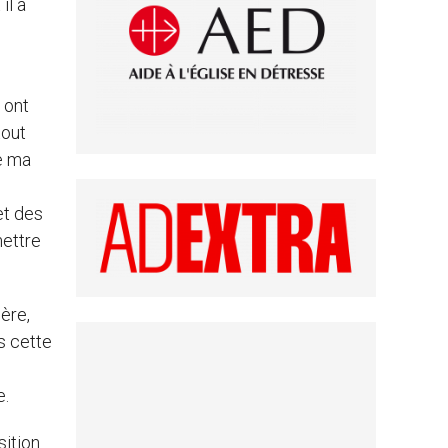
il a
 ont
tout
ue ma
et des
mettre
ère,
s cette
e.
sition