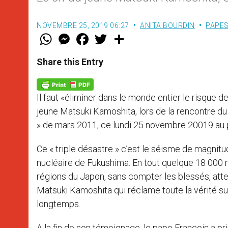
NOVEMBRE 25, 2019 06:27
ANITA BOURDIN
PAPE
W
M
F
T
S
h
e
a
w
h
a
s
c
i
a
t
s
e
t
r
Share this Entry
s
e
b
t
e
A
n
o
e
p
g
o
r
p
e
k
Il faut «éliminer dans le monde entier le risque de 
r
jeune Matsuki Kamoshita, lors de la rencontre du
» de mars 2011, ce lundi 25 novembre 20019 au 
Ce « triple désastre » c’est le séisme de magnitud
nucléaire de Fukushima. En tout quelque 18 000 
régions du Japon, sans compter les blessés, at
Matsuki Kamoshita qui réclame toute la vérité su
longtemps.
A la fin de son témoignage, le pape François a pri