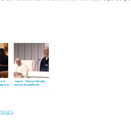
re le
Japon : Tokuun Tanaka,
déplore
moine bouddhiste
survivant du désastre
nucléaire
YAGES