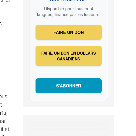
Disponible pour tous en 4
langues, financé par les lecteurs.
,
FAIRE UN DON
FAIRE UN DON EN DOLLARS
CANADIENS
S’ABONNER
nous
t
m’a
sait
t si