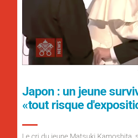
Japon : un jeune survi
«tout risque d'exposit
Le cri du jeune Matsuki Kamoshita,