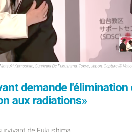
Matsuki Kamoshita, Survivant De Fukushima, Tokyo, Japon, Capture @ Vati
vant demande l'élimination
ion aux radiations»
 survivant de Fukushima