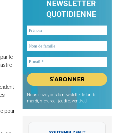
NEWSLETTER
QUOTIDIENNE
 par le
sastre
ccident
es
Nous envoyons la newsletter le lundi,
mardi, mercredi, jeudi et vendredi
re pour
rs, en
SOUTENIR ZENIT