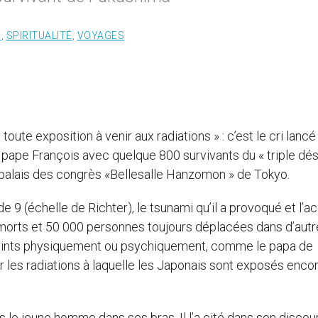
S
,
SPIRITUALITÉ
,
VOYAGES
toute exposition à venir aux radiations » : c’est le cri lancé
 pape François avec quelque 800 survivants du « triple dé
palais des congrès «Bellesalle Hanzomon » de Tokyo.
e 9 (échelle de Richter), le tsunami qu’il a provoqué et l’a
morts et 50 000 personnes toujours déplacées dans d’autr
teints physiquement ou psychiquement, comme le papa de
r les radiations à laquelle les Japonais sont exposés enco
s le jeune homme dans ses bras. Il l’a cité dans son discou