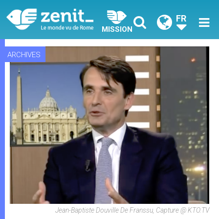
FR
MISSION
ARCHIVES
Jean-Baptiste Douville De Franssu, Capture @ KTO.TV