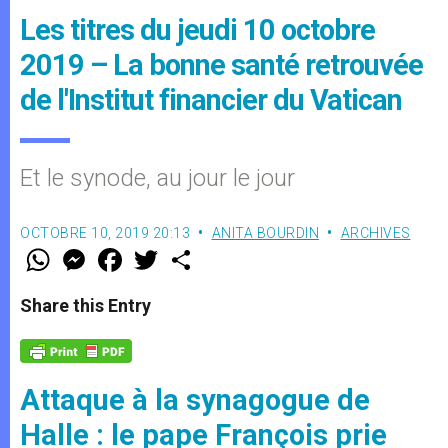
Les titres du jeudi 10 octobre
2019 – La bonne santé retrouvée
de l'Institut financier du Vatican
Et le synode, au jour le jour
OCTOBRE 10, 2019 20:13
ANITA BOURDIN
ARCHIVES
W
M
F
T
S
h
e
a
w
h
a
s
c
i
a
t
s
e
t
r
Share this Entry
s
e
b
t
e
A
n
o
e
p
g
o
r
p
e
k
r
Attaque à la synagogue de
Halle : le pape François prie