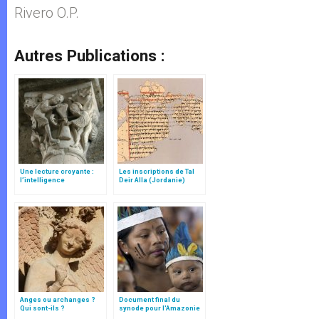
Rivero O.P.
Autres Publications :
Une lecture croyante :
Les inscriptions de Tal
l’intelligence
Deir Alla (Jordanie)
typologique des deux
Testaments
Anges ou archanges ?
Document final du
Qui sont-ils ?
synode pour l'Amazonie
en français: traduction