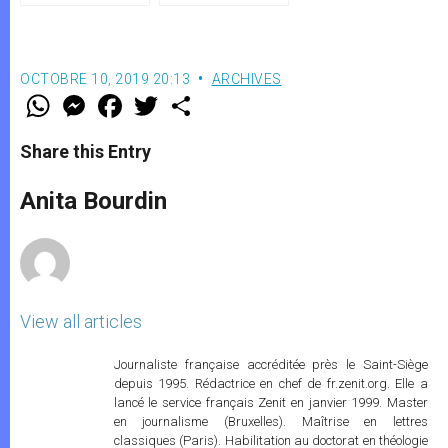
non officielle
OCTOBRE 10, 2019 20:13
ARCHIVES
W
M
F
T
S
h
e
a
w
h
a
s
c
i
a
t
s
e
t
r
Share this Entry
s
e
b
t
e
A
n
o
e
p
g
o
r
Anita Bourdin
p
e
k
r
View all articles
Journaliste française accréditée près le Saint-Siège
depuis 1995. Rédactrice en chef de fr.zenit.org. Elle a
lancé le service français Zenit en janvier 1999. Master
en journalisme (Bruxelles). Maîtrise en lettres
classiques (Paris). Habilitation au doctorat en théologie