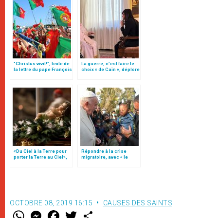
"Christus vivit!", texte de
La guerre, c’est faire le
la lettre du pape François
choix « de Caïn », déplore
aux jeunes du monde
le pape François
«Du Ciel à la Terre pour
Répondre à la crise
porter la Terre au Ciel»,
migratoire, avec « le
par Mgr Francesco Follo
style de l’humanité »!
(texte complet)
OCTOBRE 08, 2019 16:15
CAUSES DES SAINTS
W
M
F
T
S