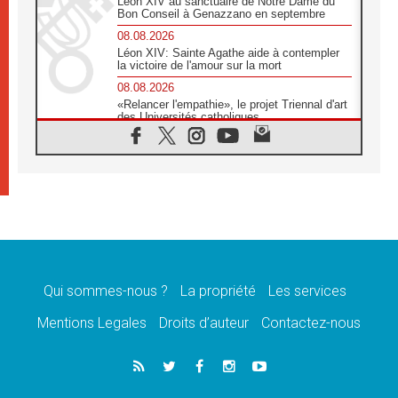
Léon XIV au sanctuaire de Notre Dame du
Bon Conseil à Genazzano en septembre
08.08.2026
Léon XIV: Sainte Agathe aide à contempler
la victoire de l'amour sur la mort
08.08.2026
«Relancer l'empathie», le projet Triennal d'art
des Universités catholiques
08.08.2026
Signis 2026, donner la parole aux religieuses
catholiques
08.08.2026
Au Bangladesh, l'Église accompagne les
Dalits sur le chemin de la dignité
07.08.2026
Philippines: le vicariat apostolique de
Calapan devient un diocèse
Qui sommes-nous ?
La propriété
Les services
07.08.2026
Congo-Brazzaville: le 15 août, entre solennité
Mentions Legales
Droits d’auteur
Contactez-nous
de l'Assomption et mémoire nationale
07.08.2026
«La paix commence par l'empathie» estime
le cardinal Parolin
07.08.2026