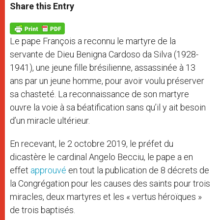
t
s
e
t
r
Share this Entry
s
e
b
t
e
A
n
o
e
p
g
o
r
p
e
k
Le pape François a reconnu le martyre de la
r
servante de Dieu Benigna Cardoso da Silva (1928-
1941), une jeune fille brésilienne, assassinée à 13
ans par un jeune homme, pour avoir voulu préserver
sa chasteté. La reconnaissance de son martyre
ouvre la voie à sa béatification sans qu’il y ait besoin
d’un miracle ultérieur.
En recevant, le 2 octobre 2019, le préfet du
dicastère le cardinal Angelo Becciu, le pape a en
effet
approuvé
en tout la publication de 8 décrets de
la Congrégation pour les causes des saints pour trois
miracles, deux martyres et les « vertus héroïques »
de trois baptisés.