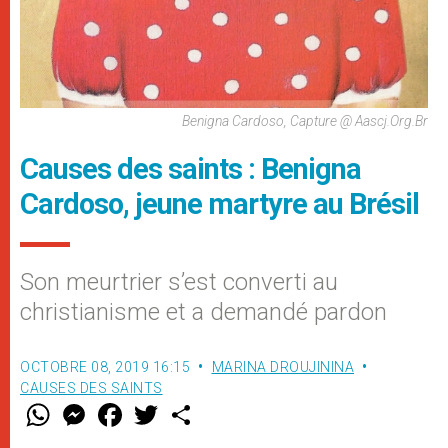
Benigna Cardoso, Capture @ Aascj.org.br
Causes des saints : Benigna
Cardoso, jeune martyre au Brésil
Son meurtrier s’est converti au
christianisme et a demandé pardon
OCTOBRE 08, 2019 16:15
MARINA DROUJININA
CAUSES DES SAINTS
W
M
F
T
S
h
e
a
w
h
a
s
c
i
a