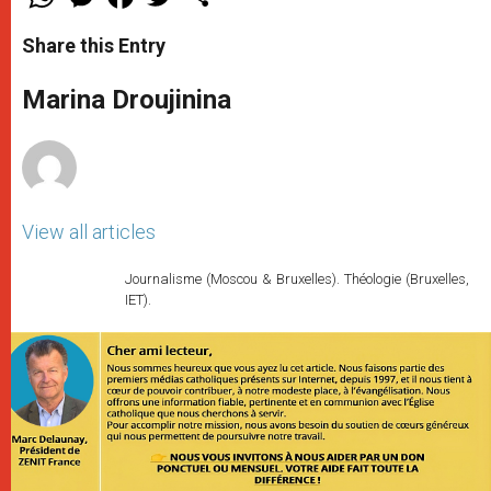
h
e
a
w
h
a
s
c
i
a
t
s
e
t
r
Share this Entry
s
e
b
t
e
A
n
o
e
p
g
o
r
Marina Droujinina
p
e
k
r
View all articles
Journalisme (Moscou & Bruxelles). Théologie (Bruxelles,
IET).