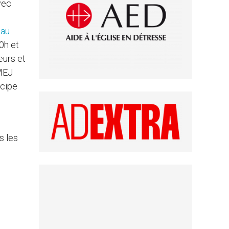
vec
au
0h et
eurs et
 MEJ
icipe
s les