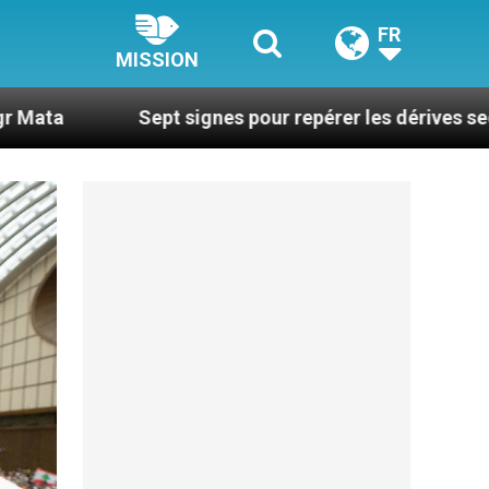
FR
MISSION
ept signes pour repérer les dérives sectaires du coac