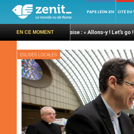
PAPE LÉON XIV
CITÉ DU
u pape à Assise : « Allons-y ! Let’s go ! »
Nicara
EN CE MOMENT
EGLISES LOCALES