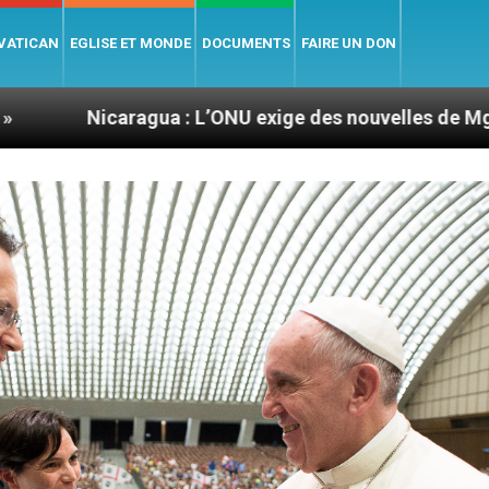
 VATICAN
EGLISE ET MONDE
DOCUMENTS
FAIRE UN DON
gua : L’ONU exige des nouvelles de Mgr Mata
S