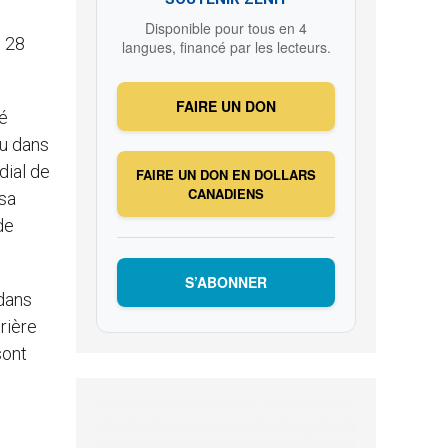
Disponible pour tous en 4
i 28
langues, financé par les lecteurs.
FAIRE UN DON
né
eu dans
dial de
FAIRE UN DON EN DOLLARS
CANADIENS
 sa
de
S’ABONNER
 dans
rière
sont