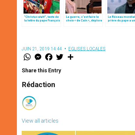
"Christus vivit!", texte de
La guerre, c’est faire le
Le Réseau mondial
la lettre du pape François
choix « de Caïn », déplore
prière du pape a u
aux jeunes du monde
le pape François
nouveau directeur
JUIN 21, 2019 14:44
EGLISES LOCALES
W
M
F
T
S
h
e
a
w
h
a
s
c
i
a
t
s
e
t
r
Share this Entry
s
e
b
t
e
A
n
o
e
p
g
o
r
Rédaction
p
e
k
r
View all articles