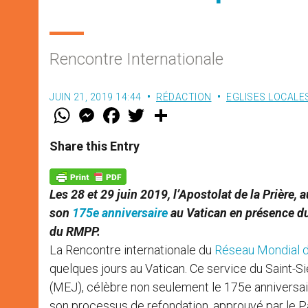
Rencontre Internationale
JUIN 21, 2019 14:44
RÉDACTION
EGLISES LOCALE
W
M
F
T
S
h
e
a
w
h
a
s
c
i
a
t
s
e
t
r
Share this Entry
s
e
b
t
e
A
n
o
e
p
g
o
r
p
e
k
Les 28 et 29 juin 2019, l’Apostolat de la Prière
r
son
175e anniversaire
au Vatican en présence du
du RMPP.
La Rencontre internationale du
Réseau Mondial d
quelques jours au Vatican. Ce service du Saint
(MEJ), célèbre non seulement le 175e anniversair
son processus de refondation, approuvé par le Pap