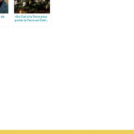
 de
«Du Ciel à la Terre pour
n
porter la Terre au Ciel»,
par Mgr Francesco Follo