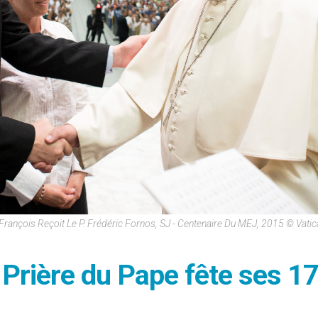
François Reçoit Le P. Frédéric Fornos, SJ - Centenaire Du MEJ, 2015 © Vati
Prière du Pape fête ses 1