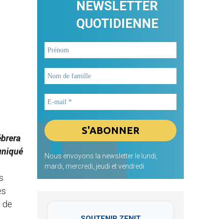
NEWSLETTER
QUOTIDIENNE
ébrera
uniqué
Nous envoyons la newsletter le lundi,
mardi, mercredi, jeudi et vendredi
s
es
t de
SOUTENIR ZENIT