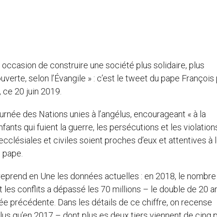
 occasion de construire une société plus solidaire, plus
verte, selon l’Évangile » : c’est le tweet du pape François 
 ce 20 juin 2019.
ournée des Nations unies à l’angélus, encourageant « à la
ants qui fuient la guerre, les persécutions et les violatio
lésiales et civiles soient proches d’eux et attentives à 
e pape.
reprend en Une les données actuelles : en 2018, le nombre
 les conflits a dépassé les 70 millions – le double de 20 a
née précédente. Dans les détails de ce chiffre, on recense
lus qu’en 2017 – dont plus es deux tiers viennent de cinq 