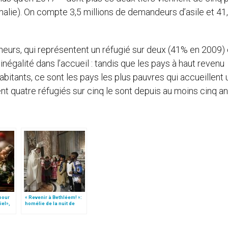
malie). On compte 3,5 millions de demandeurs d’asile et 41
eurs, qui représentent un réfugié sur deux (41% en 2009) 
’inégalité dans l’accueil : tandis que les pays à haut revenu
itants, ce sont les pays les plus pauvres qui accueillent u
t quatre réfugiés sur cinq le sont depuis au moins cinq an
 pour
« Revenir à Bethléem! »:
iel»,
homélie de la nuit de
Follo
Noël (texte complet)