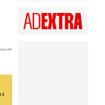
omans (éd.