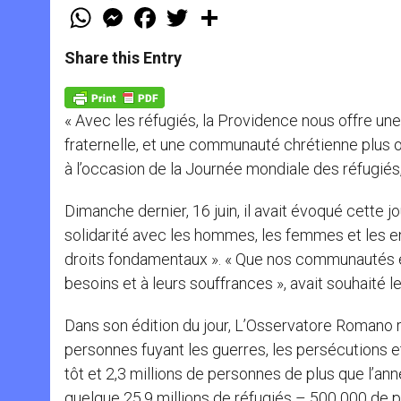
W
M
F
T
S
h
e
a
w
h
a
s
c
i
a
t
s
e
t
r
Share this Entry
s
e
b
t
e
A
n
o
e
p
g
o
r
p
e
k
« Avec les réfugiés, la Providence nous offre une
r
fraternelle, et une communauté chrétienne plus ou
à l’occasion de la Journée mondiale des réfugiés,
Dimanche dernier, 16 juin, il avait évoqué cette j
solidarité avec les hommes, les femmes et les enf
droits fondamentaux ». « Que nos communautés ecc
besoins et à leurs souffrances », avait souhaité l
Dans son édition du jour, L’Osservatore Romano 
personnes fuyant les guerres, les persécutions et
tôt et 2,3 millions de personnes de plus que l’an
quelque 25,9 millions de réfugiés – 500 000 de p