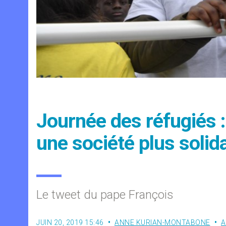
Journée des réfugiés :
une société plus solida
Le tweet du pape François
JUIN 20, 2019 15:46
ANNE KURIAN-MONTABONE
A