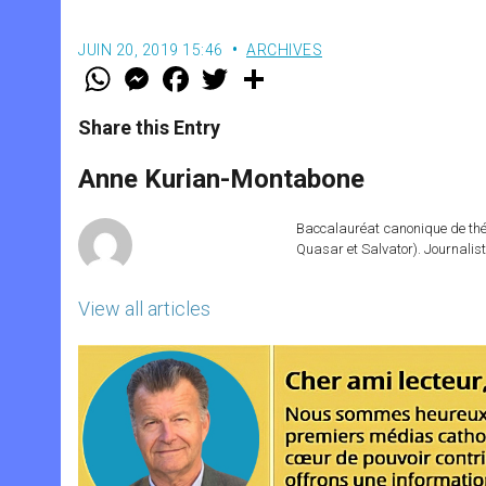
JUIN 20, 2019 15:46
ARCHIVES
W
M
F
T
S
h
e
a
w
h
a
s
c
i
a
t
s
e
t
r
Share this Entry
s
e
b
t
e
A
n
o
e
p
g
o
r
Anne Kurian-Montabone
p
e
k
r
Baccalauréat canonique de théo
Quasar et Salvator). Journalist
View all articles