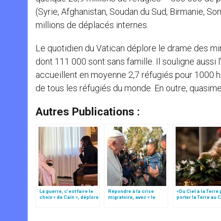
(Syrie, Afghanistan, Soudan du Sud, Birmanie, So
millions de déplacés internes.
Le quotidien du Vatican déplore le drame des min
dont 111 000 sont sans famille. Il souligne aussi l
accueillent en moyenne 2,7 réfugiés pour 1000 hab
de tous les réfugiés du monde. En outre, quasimen
Autres Publications :
La guerre, c’est faire le
Répondre à la crise
«Du Ciel à la Terre
choix « de Caïn », déplore
migratoire, avec « le
porter la Terre au C
le pape François
style de l’humanité »!
par Mgr Francesco 
(texte complet)