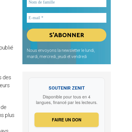
publié
Nous envoyons la newsletter le lundi,
mardi, mercredi, jeudi et vendredi
ns des
leurs
SOUTENIR ZENIT
Disponible pour tous en 4
langues, financé par les lecteurs.
 de
ns plus
FAIRE UN DON
pays