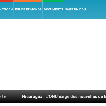
 VATICAN
EGLISE ET MONDE
DOCUMENTS
FAIRE UN DON
ragua : L’ONU exige des nouvelles de Mgr Mata