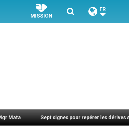
FR
MISSION
Sept signes pour repérer les dérives sectaires du co