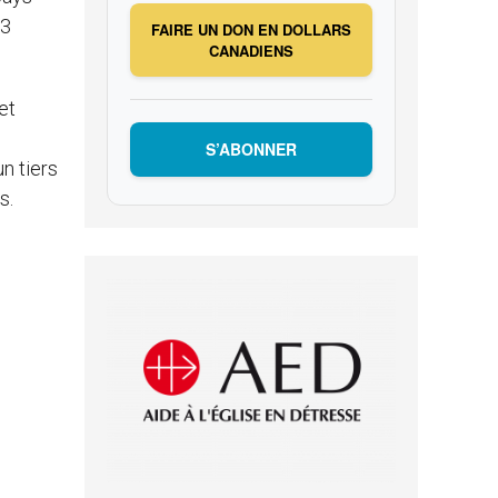
,3
FAIRE UN DON EN DOLLARS
CANADIENS
et
S’ABONNER
n tiers
s.