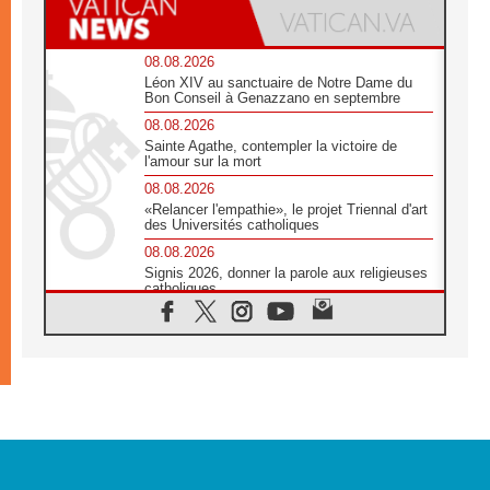
08.08.2026
Léon XIV au sanctuaire de Notre Dame du
Bon Conseil à Genazzano en septembre
08.08.2026
Sainte Agathe, contempler la victoire de
l'amour sur la mort
08.08.2026
«Relancer l'empathie», le projet Triennal d'art
des Universités catholiques
08.08.2026
Signis 2026, donner la parole aux religieuses
catholiques
08.08.2026
Au Bangladesh, l'Église accompagne les
Dalits sur le chemin de la dignité
07.08.2026
Philippines: le vicariat apostolique de
Calapan devient un diocèse
07.08.2026
Congo-Brazzaville: le 15 août, entre solennité
de l'Assomption et mémoire nationale