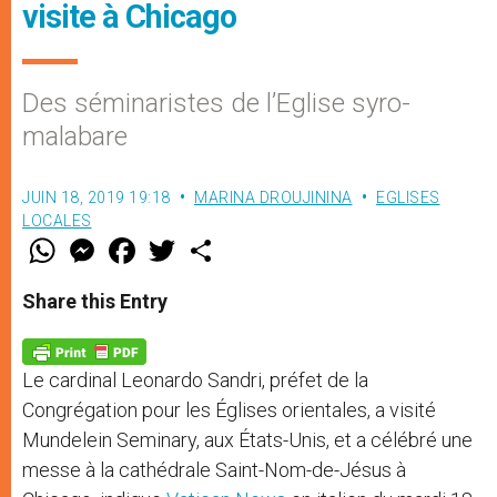
visite à Chicago
Des séminaristes de l’Eglise syro-
malabare
JUIN 18, 2019 19:18
MARINA DROUJININA
EGLISES
LOCALES
W
M
F
T
S
h
e
a
w
h
a
s
c
i
a
t
s
e
t
r
Share this Entry
s
e
b
t
e
A
n
o
e
p
g
o
r
p
e
k
Le cardinal Leonardo Sandri, préfet de la
r
Congrégation pour les Églises orientales, a visité
Mundelein Seminary, aux États-Unis, et a célébré une
messe à la cathédrale Saint-Nom-de-Jésus à