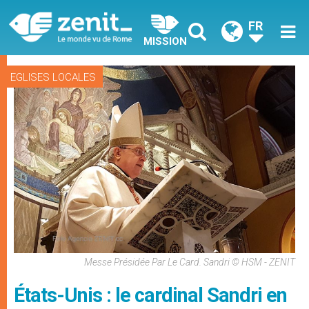
FR
MISSION
EGLISES LOCALES
Messe Présidée Par Le Card. Sandri © HSM - ZENIT
États-Unis : le cardinal Sandri en