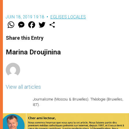
JUIN 18, 2019 19:18
EGLISES LOCALES
W
M
F
T
S
h
e
a
w
h
a
s
c
i
a
t
s
e
t
r
Share this Entry
s
e
b
t
e
A
n
o
e
p
g
o
r
Marina Droujinina
p
e
k
r
View all articles
Journalisme (Moscou & Bruxelles). Théologie (Bruxelles,
IET).