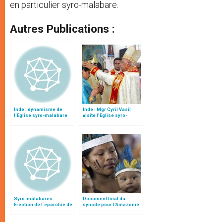
en particulier syro-malabare.
Autres Publications :
Inde : dynamisme de
Inde : Mgr Cyril Vasil
l'Eglise syro-malabare
visite l’Eglise syro-
malabare en plein essor
Syro-malabares:
Document final du
Erection de l´éparchie de
synode pour l'Amazonie
Chicago
en français: traduction
non officielle