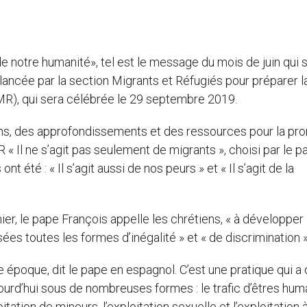
 de notre humanité», tel est le message du mois de juin qui s
ncée par la section Migrants et Réfugiés pour préparer l
R), qui sera célébrée le 29 septembre 2019.
ns, des approfondissements et des ressources pour la pr
« Il ne s’agit pas seulement de migrants », choisi par le p
 été : « Il s’agit aussi de nos peurs » et « Il s’agit de la
nier, le pape François appelle les chrétiens, « à développer 
es toutes les formes d’inégalité » et « de discrimination »
 époque, dit le pape en espagnol. C’est une pratique qui a
ourd’hui sous de nombreuses formes : le trafic d’êtres hum
loitation de mineurs, l’exploitation sexuelle et l’exploitation 