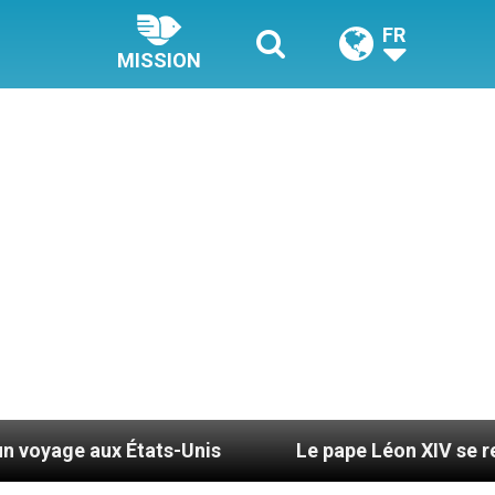
FR
MISSION
Unis
Le pape Léon XIV se rendra en Uruguay, en