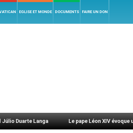
 VATICAN
EGLISE ET MONDE
DOCUMENTS
FAIRE UN DON
Le pape Léon XIV évoque un voyage aux États-