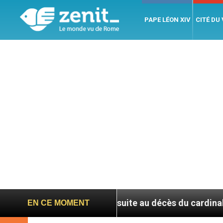
PAPE LÉON XIV
CITÉ DU
-Père suite au décès du cardinal Júlio Duarte Langa
EN CE MOMENT