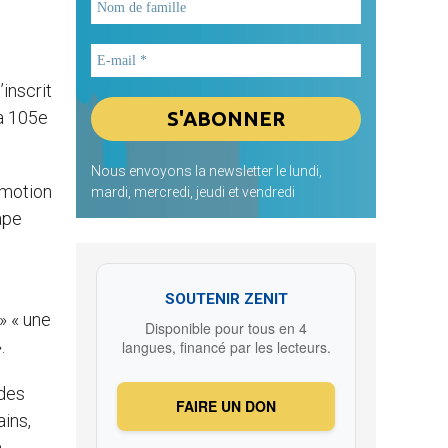
’inscrit
a 105e
Nous envoyons la newsletter le lundi,
omotion
mardi, mercredi, jeudi et vendredi
ape
SOUTENIR ZENIT
» « une
Disponible pour tous en 4
.
langues, financé par les lecteurs.
 des
FAIRE UN DON
ains,
à