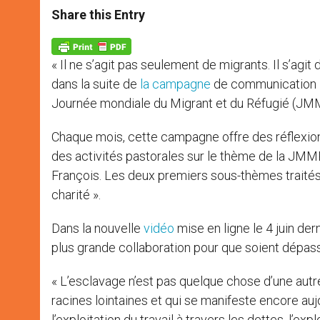
t
s
e
t
r
Share this Entry
s
e
b
t
e
A
n
o
e
p
g
o
r
p
e
k
« Il ne s’agit pas seulement de migrants. Il s’agit
r
dans la suite de
la campagne
de communication la
Journée mondiale du Migrant et du Réfugié (JMM
Chaque mois, cette campagne offre des réflexio
des activités pastorales sur le thème de la JMMR 
François. Les deux premiers sous-thèmes traités ont
charité ».
Dans la nouvelle
vidéo
mise en ligne le 4 juin der
plus grande collaboration pour que soient dépassé
« L’esclavage n’est pas quelque chose d’une autre
racines lointaines et qui se manifeste encore auj
l’exploitation du travail à travers les dettes, l’exp