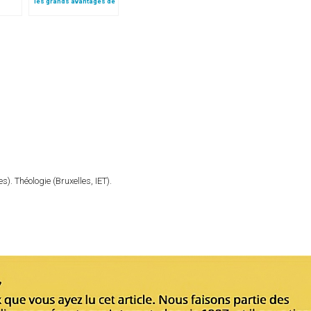
les grands avantages de
la migration
). Théologie (Bruxelles, IET).