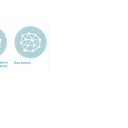
aboris
Dies Domini
Parole