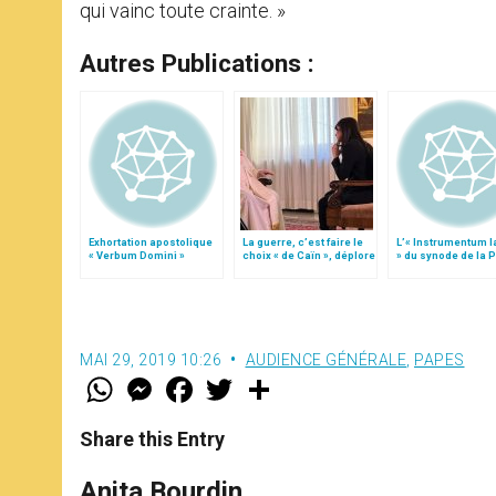
qui vainc toute crainte. »
Autres Publications :
Exhortation apostolique
La guerre, c’est faire le
L’« Instrumentum l
« Verbum Domini »
choix « de Caïn », déplore
» du synode de la 
le pape François
de Dieu
MAI 29, 2019 10:26
AUDIENCE GÉNÉRALE
,
PAPES
W
M
F
T
S
h
e
a
w
h
a
s
c
i
a
t
s
e
t
r
Share this Entry
s
e
b
t
e
A
n
o
e
p
g
o
r
Anita Bourdin