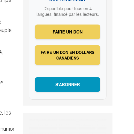
Disponible pour tous en 4
langues, financé par les lecteurs.
d
peuple
FAIRE UN DON
é,
FAIRE UN DON EN DOLLARS
CANADIENS
le
S’ABONNER
, les
mmunion