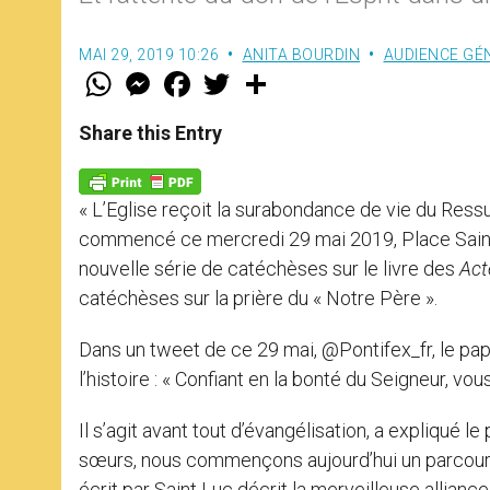
MAI 29, 2019 10:26
ANITA BOURDIN
AUDIENCE GÉ
W
M
F
T
S
h
e
a
w
h
a
s
c
i
a
t
s
e
t
r
Share this Entry
s
e
b
t
e
A
n
o
e
p
g
o
r
p
e
k
« L’Eglise reçoit la surabondance de vie du Ressu
r
commencé ce mercredi 29 mai 2019, Place Saint-P
nouvelle série de catéchèses sur le livre des
Act
catéchèses sur la prière du « Notre Père ».
Dans un tweet de ce 29 mai, @Pontifex_fr, le pap
l’histoire : « Confiant en la bonté du Seigneur, 
Il s’agit avant tout d’évangélisation, a expliqué 
sœurs, nous commençons aujourd’hui un parcours 
écrit par Saint Luc décrit la merveilleuse alliance