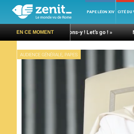
PAPE LÉON XIV
CITÉ DU
Assise : « Allons-y ! Let’s go ! »
Nicaragua : L’
EN CE MOMENT
,
AUDIENCE GÉNÉRALE
PAPES