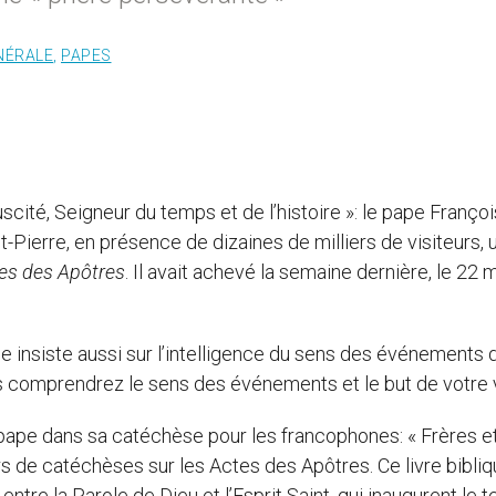
NÉRALE
,
PAPES
scité, Seigneur du temps et de l’histoire »: le pape Françoi
ierre, en présence de dizaines de milliers de visiteurs, 
es des Apôtres
. Il avait achevé la semaine dernière, le 22 
e insiste aussi sur l’intelligence du sens des événements 
vous comprendrez le sens des événements et le but de votre v
le pape dans sa catéchèse pour les francophones: « Frères e
de catéchèses sur les Actes des Apôtres. Ce livre bibliq
 entre la Parole de Dieu et l’Esprit Saint, qui inaugurent le