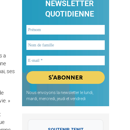
NEWSLETTER
QUOTIDIENNE
s a
une
mai, ses
de
Nous envoyons la newsletter le lundi,
mardi, mercredi, jeudi et vendredi
ie. »
t
ue
 temps
SOUTENIR ZENIT