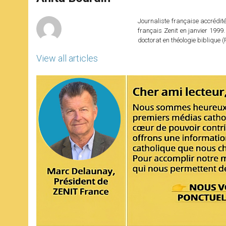
p
e
k
r
Journaliste française accréditée
français Zenit en janvier 1999.
doctorat en théologie bibliqu
View all articles