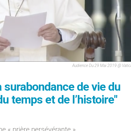
Audience Du 29 Mai 2019 @ Vati
a surabondance de vie du
u temps et de l’histoire"
une « prière persévérante »