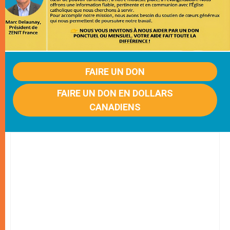
FAIRE UN DON
FAIRE UN DON EN DOLLARS
CANADIENS