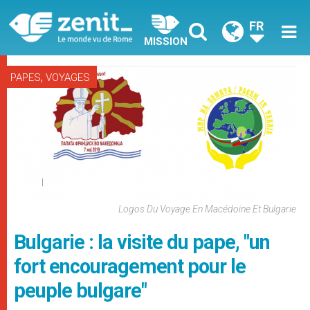
FR
MISSION
,
PAPES
VOYAGES
Logos Du Voyage En Macédoine Et Bulgarie
Bulgarie : la visite du pape, "un
fort encouragement pour le
peuple bulgare"