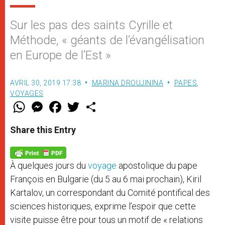
Sur les pas des saints Cyrille et
Méthode, « géants de l’évangélisation
en Europe de l’Est »
AVRIL 30, 2019 17:38
MARINA DROUJININA
PAPES
,
VOYAGES
W
M
F
T
S
h
e
a
w
h
a
s
c
i
a
t
s
e
t
r
Share this Entry
s
e
b
t
e
A
n
o
e
p
g
o
r
p
e
k
À quelques jours du
voyage
apostolique du pape
r
François en Bulgarie (du 5 au 6 mai prochain), Kiril
Kartalov, un correspondant du Comité pontifical des
sciences historiques, exprime l’espoir que cette
visite puisse être pour tous un motif de « relations