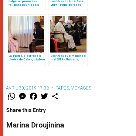
Bulgarie: prière des
Les titres du lundi 6 mai
religions pour la paix
2019 – Pluie de roses
(texte complet)
pour la Première
communion
La guerre, c’est faire le
Les titres du dimanche 5
choix « de Caïn », déplore
mai 2019 – Bulgarie,
le pape François
Terre des roses
AVRIL 30, 2019 17:38
PAPES
,
VOYAGES
W
M
F
T
S
h
e
a
w
h
a
s
c
i
a
t
s
e
t
r
Share this Entry
s
e
b
t
e
A
n
o
e
p
g
o
r
Marina Droujinina
p
e
k
r