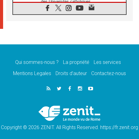
des Universités catholiques
08.08.2026
Signis 2026, donner la parole aux religieuses
catholiques
08.08.2026
Au Bangladesh, l'Église accompagne les
Dalits sur le chemin de la dignité
07.08.2026
Philippines: le vicariat apostolique de
Calapan devient un diocèse
Qui sommes-nous ?
La propriété
Les services
07.08.2026
Congo-Brazzaville: le 15 août, entre solennité
Mentions Legales
Droits d’auteur
Contactez-nous
de l'Assomption et mémoire nationale
07.08.2026
«La paix commence par l'empathie» estime
le cardinal Parolin
07.08.2026
En Colombie, «la paix ne s'achète pas avec
une signature»
Copyright © 2026 ZENIT. All Rights Reserved. https://fr.zenit.org