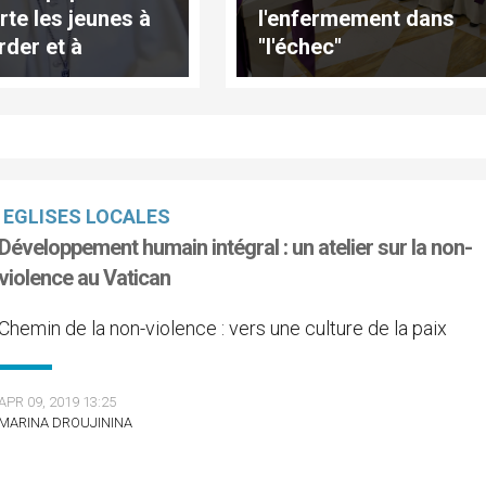
rte les jeunes à
l'enfermement dans
rder et à
"l'échec"
éger la beauté de
ature
EGLISES LOCALES
Développement humain intégral : un atelier sur la non-
violence au Vatican
Chemin de la non-violence : vers une culture de la paix
APR 09, 2019 13:25
MARINA DROUJININA