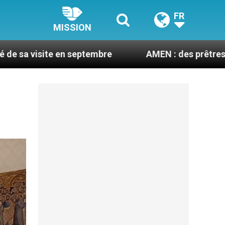
FR
MISSION
eptembre
AMEN : des prêtres à portée de clic