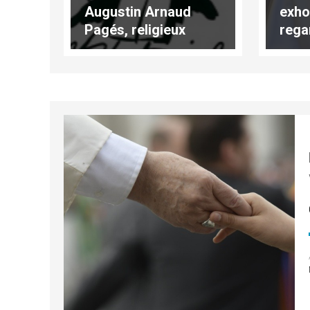
Augustin Arnaud
exho
Pagés, religieux
rega
français, « héroïque »
prot
la n