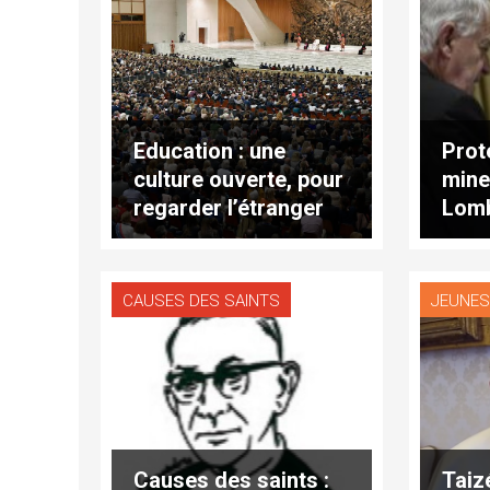
Education : une
Prot
culture ouverte, pour
mineu
regarder l’étranger
Lomb
comme un sujet à
nouv
écouter
Vati
CAUSES DES SAINTS
JEUNE
Causes des saints :
Taizé