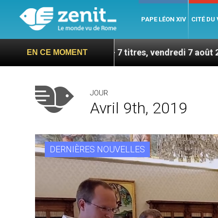
PAPE LÉON XIV
CITÉ DU
ptembre – 7 titres, vendredi 7 août 2026
Léon X
EN CE MOMENT
JOUR
Avril 9th, 2019
DERNIÈRES NOUVELLES