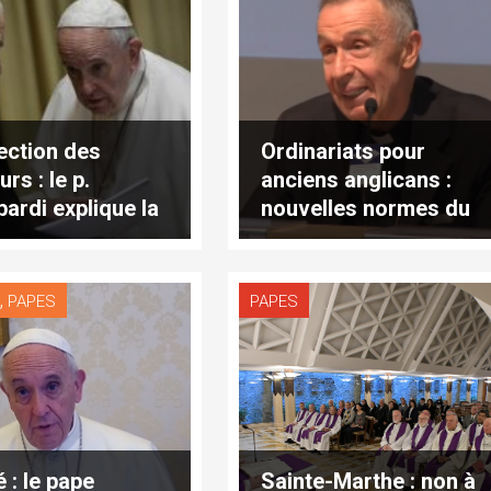
ection des
Ordinariats pour
rs : le p.
anciens anglicans :
ardi explique la
nouvelles normes du
elle loi du
Saint-Siège
can sur les abus
,
S
PAPES
PAPES
 : le pape
Sainte-Marthe : non à