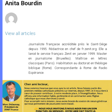
p
g
o
r
Anita Bourdin
p
e
k
r
View all articles
Journaliste française accréditée près le Saint-Siège
depuis 1995. Rédactrice en chef de fr.zenit.org. Elle a
lancé le service français Zenit en janvier 1999. Master
en journalisme (Bruxelles). Maîtrise en lettres
classiques (Paris). Habilitation au doctorat en théologie
biblique (Rome). Correspondante à Rome de Radio
Espérance.