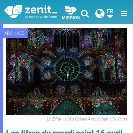
FR
MISSION
ARCHIVES
Le @Parvis Des Gentils À Nore-Dame De Paris