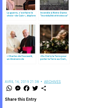
La guerre, c’est faire le
Incendie à Notre-Dame:
choix « de Caïn », déplore
"Incrédulité et tristesse"
le pape François
pour le porte-parole du
pape François
« Charles de Foucauld,
«Du Ciel à la Terre pour
un itinéraire de
porter la Terre au Ciel»,
conversions », par Mgr
par Mgr Francesco Follo
Jean-Marc Aveline 2/4
AVRIL 16, 2019 21:38
ARCHIVES
W
M
F
T
S
h
e
a
w
h
a
s
c
i
a
t
s
e
t
r
Share this Entry
s
e
b
t
e
A
n
o
e