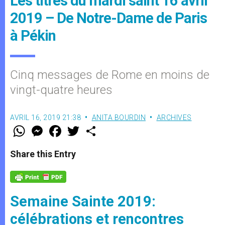
Les titres du mardi saint 16 avril
2019 – De Notre-Dame de Paris
à Pékin
Cinq messages de Rome en moins de
vingt-quatre heures
AVRIL 16, 2019 21:38
ANITA BOURDIN
ARCHIVES
W
M
F
T
S
h
e
a
w
h
a
s
c
i
a
t
s
e
t
r
Share this Entry
s
e
b
t
e
A
n
o
e
p
g
o
r
p
e
k
r
Semaine Sainte 2019:
célébrations et rencontres