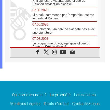
Philippines: le vicariat apostolique de
Calapan devient un diocèse
07.08.2026
«La paix commence par l'empathie» estime
le cardinal Parolin
07.08.2026
En Colombie, «la paix ne s'achète pas avec
une signature»
07.08.2026
Le programme du voyage apostolique du
Pape en France dévoilé
07.08.2026
1ère Conférence continentale sur l'éducation
catholique en Afrique
07.08.2026
Un logo symbolique pour la venue du Pape
en France
07.08.2026
Cardinal Rossi: «La venue du Pape Léon en
Argentine est un hommage à François»
Qui sommes-nous ?
La propriété
Les services
07.08.2026
Hiroshima et Nagasaki, 81 ans après,
Mentions Legales
Droits d’auteur
Contactez-nous
lancement des «dix jours de prière pour la
paix»