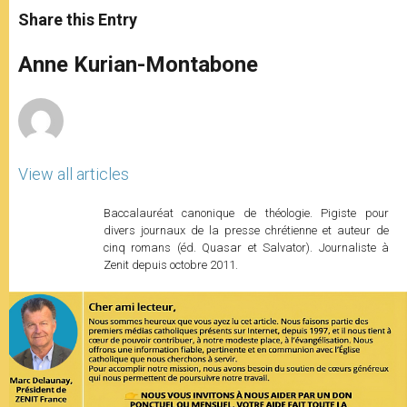
t
s
e
t
r
Share this Entry
s
e
b
t
e
A
n
o
e
p
g
o
r
Anne Kurian-Montabone
p
e
k
r
View all articles
Baccalauréat canonique de théologie. Pigiste pour
divers journaux de la presse chrétienne et auteur de
cinq romans (éd. Quasar et Salvator). Journaliste à
Zenit depuis octobre 2011.