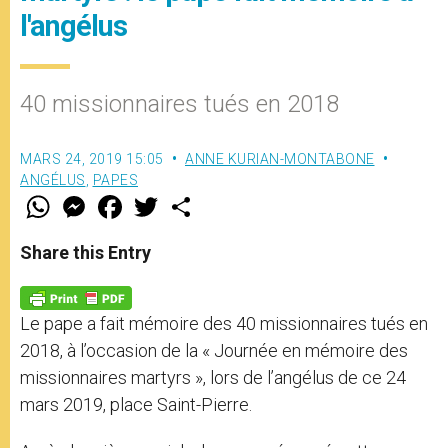
l'angélus
40 missionnaires tués en 2018
MARS 24, 2019 15:05
ANNE KURIAN-MONTABONE
ANGÉLUS
,
PAPES
W
M
F
T
S
h
e
a
w
h
a
s
c
i
a
t
s
e
t
r
Share this Entry
s
e
b
t
e
A
n
o
e
p
g
o
r
p
e
k
Le pape a fait mémoire des 40 missionnaires tués en
r
2018, à l’occasion de la « Journée en mémoire des
missionnaires martyrs », lors de l’angélus de ce 24
mars 2019, place Saint-Pierre.