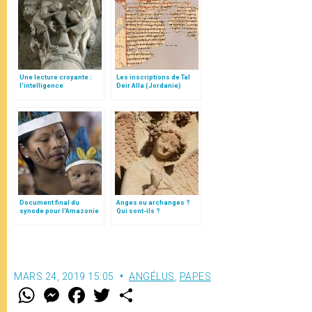
Une lecture croyante :
Les inscriptions de Tal
l’intelligence
Deir Alla (Jordanie)
typologique des deux
Testaments
Document final du
Anges ou archanges ?
synode pour l'Amazonie
Qui sont-ils ?
en français: traduction
non officielle
MARS 24, 2019 15:05
ANGÉLUS
,
PAPES
W
M
F
T
S
h
e
a
w
h
a
s
c
i
a