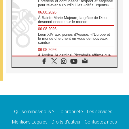
Chrétiens et confucéens: respect et sagesse
pour relever aujourd'hui les «défis urgents»
06.08.2026
À Sainte-Marie-Majeure, la grâce de Dieu
descend encore sur le monde
06.08.2026
Léon XIV aux jeunes d'Assise: «l'Europe et
le monde cherchent en vous de nouveaux
saints»
06.08.2026
À Assise, le cardinal Pizzaballa affirme que
«les chrétiens veulent la paix»
06.08.2026
Au Mexique, le cardinal Parolin invite à être
aux côtés des marginalisées
06.08.2026
À Assise, le Pape invite les jeunes à
«construire la civilisation de l'amour»
05.08.2026
La visite du Pape en Argentine portera «un
message de paix et de dignité humaine»
Qui sommes-nous ?
La propriété
Les services
05.08.2026
Mentions Legales
Droits d’auteur
Contactez-nous
«La visite du Pape en Uruguay renforcera
l'espérance» affirme Mgr Tróccoli