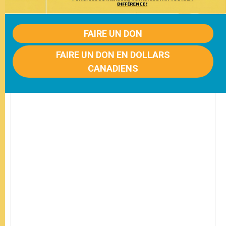
FAIRE UN DON
FAIRE UN DON EN DOLLARS
CANADIENS