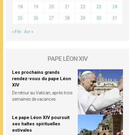
18
19
20
21
22
23
24
25
26
27
28
29
30
31
« Fév
Avr »
PAPE LÉON XIV
Les prochains grands
rendez-vous du pape Léon
XIV
De retour au Vatican, après trois
semaines de vacances
Le pape Léon XIV poursuit
ses haltes spirituelles
estivales