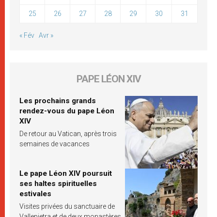
25
26
27
28
29
30
31
« Fév
Avr »
PAPE LÉON XIV
Les prochains grands
rendez-vous du pape Léon
XIV
De retour au Vatican, après trois
semaines de vacances
Le pape Léon XIV poursuit
ses haltes spirituelles
estivales
Visites privées du sanctuaire de
Vallepietra et de deux monastères