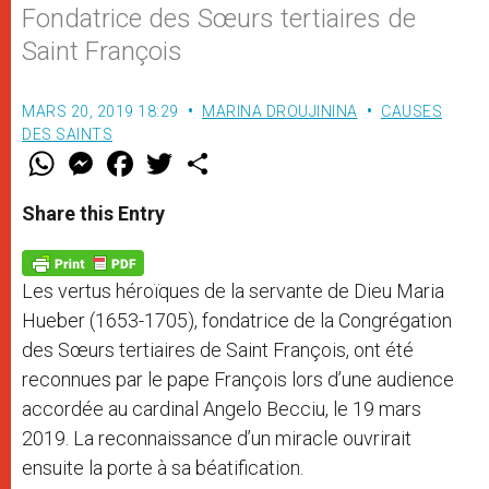
Fondatrice des Sœurs tertiaires de
Saint François
MARS 20, 2019 18:29
MARINA DROUJININA
CAUSES
DES SAINTS
W
M
F
T
S
h
e
a
w
h
a
s
c
i
a
t
s
e
t
r
Share this Entry
s
e
b
t
e
A
n
o
e
p
g
o
r
p
e
k
Les vertus héroïques de la servante de Dieu Maria
r
Hueber (1653-1705), fondatrice de la Congrégation
des Sœurs tertiaires de Saint François, ont été
reconnues par le pape François lors d’une audience
accordée au cardinal Angelo Becciu, le 19 mars
2019. La reconnaissance d’un miracle ouvrirait
ensuite la porte à sa béatification.