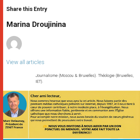
a
s
c
i
a
t
s
e
t
r
Share this Entry
s
e
b
t
e
A
n
o
e
p
g
o
r
Marina Droujinina
p
e
k
r
View all articles
Journalisme (Moscou & Bruxelles). Théologie (Bruxelles,
IET).