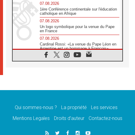
07.08.2026
1ère Conférence continentale sur l'éducation
catholique en Afrique
07.08.2026
Un logo symbolique pour la venue du Pape
en France
07.08.2026
Cardinal Rossi: «La venue du Pape Léon en
Argentine est un hommage à François»
07.08.2026
Hiroshima et Nagasaki, 81 ans après,
lancement des «dix jours de prière pour la
paix»
06.08.2026
Préparatifs des JMJ 2027 à Séoul: «c'est
passionnant et l'impatience est immense!»
06.08.2026
Chrétiens et confucéens: respect et sagesse
pour relever les «défis urgents»
Qui sommes-nous ?
La propriété
Les services
06.08.2026
Mentions Legales
Droits d’auteur
Contactez-nous
À Sainte-Marie-Majeure, la grâce de Dieu
descend encore sur le monde
06.08.2026