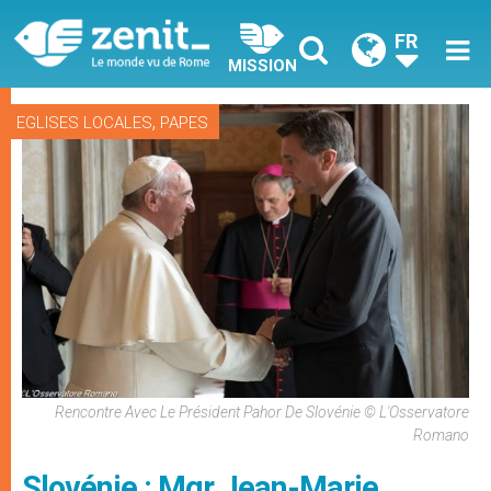
FR
MISSION
,
EGLISES LOCALES
PAPES
Rencontre Avec Le Président Pahor De Slovénie © L'Osservatore
Romano
Slovénie : Mgr Jean-Marie