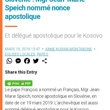
Speich nommé nonce
apostolique
Et délégué apostolique pour le Kosovo
MARS 19, 2019 13:47
ANNE KURIAN-MONTABONE
EGLISES LOCALES
,
PAPES
W
M
F
T
S
h
e
a
w
h
a
s
c
i
a
t
s
e
t
r
Share this Entry
s
e
b
t
e
A
n
o
e
p
g
o
r
p
e
k
Le pape François a nommé un Français, Mgr Jean-
r
Marie Speich, nonce apostolique en Slovénie, en
date de ce 19 mars 2019. L’archevêque est aussi
nommé délégué apostolique pour le Kosovo.