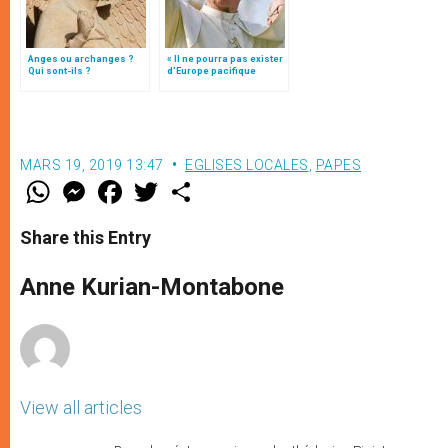
Anges ou archanges ?
« Il ne pourra pas exister
Qui sont-ils ?
d’Europe pacifique
sans… »: l’Ukraine, dans
la vision de Jean-Paul II
MARS 19, 2019 13:47
EGLISES LOCALES
,
PAPES
W
M
F
T
S
h
e
a
w
h
a
s
c
i
a
t
s
e
t
r
Share this Entry
s
e
b
t
e
A
n
o
e
p
g
o
r
Anne Kurian-Montabone
p
e
k
r
View all articles