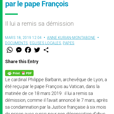
par le pape François
Il lui a remis sa démission
MARS 18, 2019 12:04
ANNE KURIAN-MONTABONE
DOCUMENTS
,
EGLISES LOCALES
,
PAPES
W
M
F
T
S
h
e
a
w
h
a
s
c
i
a
t
s
e
t
r
Share this Entry
s
e
b
t
e
A
n
o
e
p
g
o
r
p
e
k
Le cardinal Philippe Barbarin, archevêque de Lyon, a
r
été reçu par le pape François au Vatican, dans la
matinée de ce 18 mars 2019 : il lui a remis sa
démission, comme il l’avait annoncé le 7 mars, après
sa condamnation par la Justice française à six mois
de prison avec sursis pour non-dénonciation d’abus