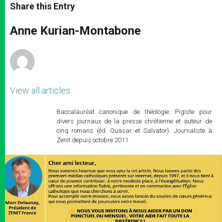
t
s
e
t
r
Share this Entry
s
e
b
t
e
A
n
o
e
p
g
o
r
Anne Kurian-Montabone
p
e
k
r
View all articles
Baccalauréat canonique de théologie. Pigiste pour
divers journaux de la presse chrétienne et auteur de
cinq romans (éd. Quasar et Salvator). Journaliste à
Zenit depuis octobre 2011.