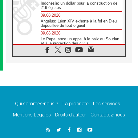
Indonésie: un dollar pour la construction de
219 églises
09.08.2026
Angélus: Léon XIV exhorte à la foi en Dieu
dépouillée de tout orgueil
09.08.2026
Le Pape lance un appel à la paix au Soudan
et à la protection des civils
09.08.2026
Déclaration d'Addis-Abeba du SCEAM sur
l'Éducation Catholique en Afrique
08.08.2026
En Cisjordanie, les chrétiens se sentent
seuls face à la violence des colons
08.08.2026
Léon XIV au sanctuaire de Notre Dame du
Bon Conseil à Genazzano en septembre
Qui sommes-nous ?
La propriété
Les services
08.08.2026
Léon XIV: Sainte Agathe aide à contempler
Mentions Legales
Droits d’auteur
Contactez-nous
la victoire de l'amour sur la mort
08.08.2026
«Relancer l'empathie», le projet Triennal d'art
des Universités catholiques