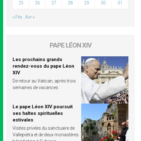
25
26
27
28
29
30
31
« Fév
Avr »
PAPE LÉON XIV
Les prochains grands
rendez-vous du pape Léon
XIV
De retour au Vatican, après trois
semaines de vacances
Le pape Léon XIV poursuit
ses haltes spirituelles
estivales
Visites privées du sanctuaire de
Vallepietra et de deux monastères