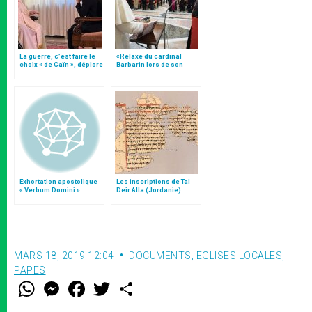
La guerre, c’est faire le
«Relaxe du cardinal
choix « de Caïn », déplore
Barbarin lors de son
le pape François
procès en appel»,
annonce Vatican News
Exhortation apostolique
Les inscriptions de Tal
« Verbum Domini »
Deir Alla (Jordanie)
MARS 18, 2019 12:04
DOCUMENTS
,
EGLISES LOCALES
,
PAPES
W
M
F
T
S
h
e
a
w
h
a
s
c
i
a