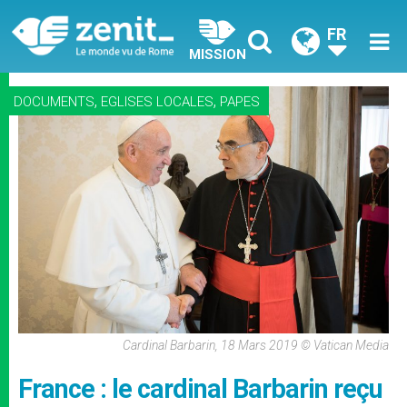
FR
MISSION
,
,
DOCUMENTS
EGLISES LOCALES
PAPES
Cardinal Barbarin, 18 Mars 2019 © Vatican Media
France : le cardinal Barbarin reçu