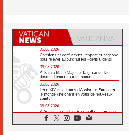
06.08.2026
Chrétiens et confucéens: respect et sagesse
pour relever aujourd'hui les «défis urgents»
06.08.2026
À Sainte-Marie-Majeure, la grâce de Dieu
descend encore sur le monde
06.08.2026
Léon XIV aux jeunes d'Assise: «l'Europe et
le monde cherchent en vous de nouveaux
saints»
06.08.2026
À Assise, le cardinal Pizzaballa affirme que
«les chrétiens veulent la paix»
06.08.2026
Au Mexique, le cardinal Parolin invite à être
aux côtés des marginalisées