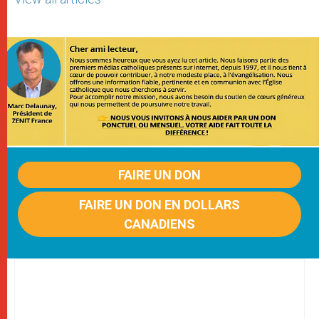
FAIRE UN DON
FAIRE UN DON EN DOLLARS
CANADIENS