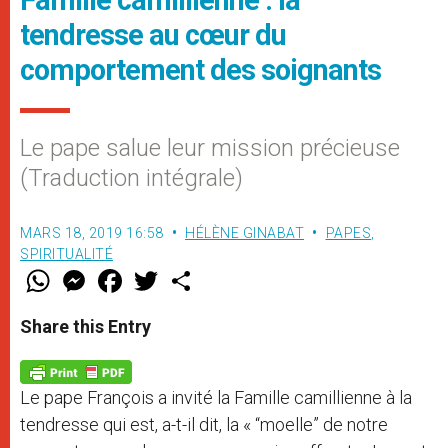
Famille camillienne : la
tendresse au cœur du
comportement des soignants
Le pape salue leur mission précieuse
(Traduction intégrale)
MARS 18, 2019 16:58
HÉLÈNE GINABAT
PAPES
,
SPIRITUALITÉ
W
M
F
T
S
h
e
a
w
h
a
s
c
i
a
t
s
e
t
r
Share this Entry
s
e
b
t
e
A
n
o
e
p
g
o
r
p
e
k
Le pape François a invité la Famille camillienne à la
r
tendresse qui est, a-t-il dit, la « “moelle” de notre