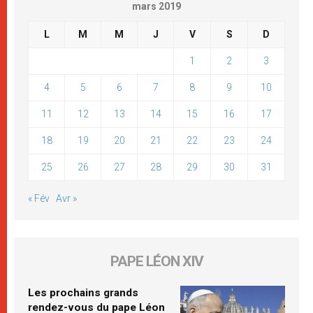
mars 2019
L
M
M
J
V
S
D
1
2
3
4
5
6
7
8
9
10
11
12
13
14
15
16
17
18
19
20
21
22
23
24
25
26
27
28
29
30
31
« Fév
Avr »
PAPE LÉON XIV
Les prochains grands
rendez-vous du pape Léon