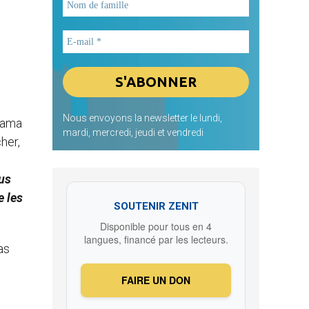
Nous envoyons la newsletter le lundi,
anama
mardi, mercredi, jeudi et vendredi
her,
us
e les
SOUTENIR ZENIT
Disponible pour tous en 4
langues, financé par les lecteurs.
as
FAIRE UN DON