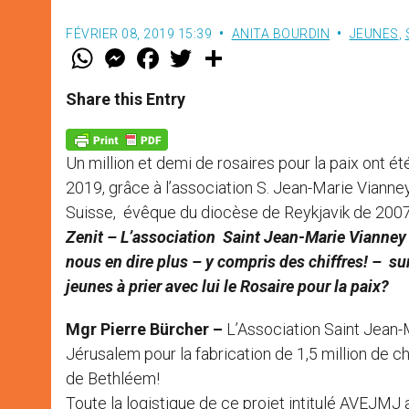
FÉVRIER 08, 2019 15:39
ANITA BOURDIN
JEUNES
,
W
M
F
T
S
h
e
a
w
h
a
s
c
i
a
t
s
e
t
r
Share this Entry
s
e
b
t
e
A
n
o
e
p
g
o
r
p
e
k
Un million et demi de rosaires pour la paix ont 
r
2019, grâce à l’association S. Jean-Marie Vianne
Suisse, évêque du diocèse de Reykjavik de 2007
Zenit – L’association Saint Jean-Marie Vianney
nous en dire plus – y compris des chiffres! – sur
jeunes à prier avec lui le Rosaire pour la paix?
Mgr Pierre Bürcher –
L’Association Saint Jean-
Jérusalem pour la fabrication de 1,5 million de c
de Bethléem!
Toute la logistique de ce projet intitulé AVEJMJ