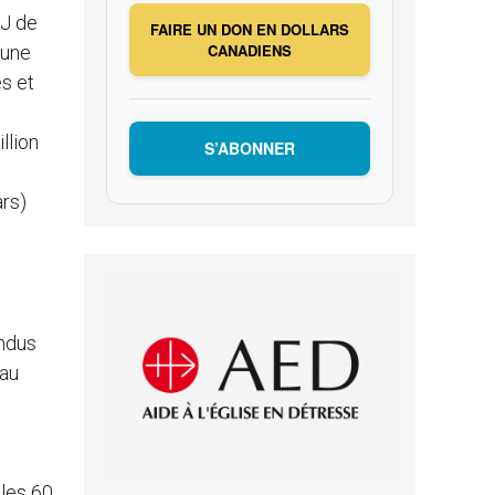
MJ de
FAIRE UN DON EN DOLLARS
CANADIENS
’une
s et
llion
S’ABONNER
ars)
endus
 au
cles 60