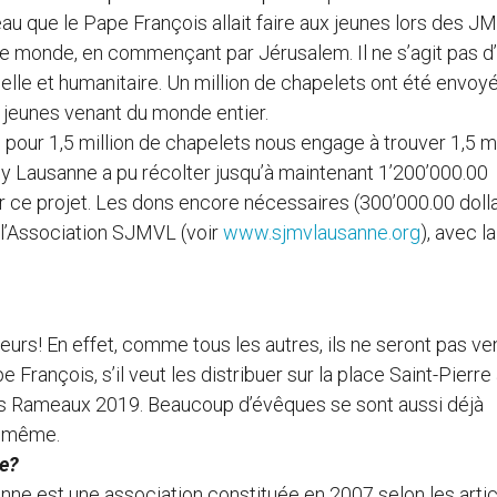
au que le Pape François allait faire aux jeunes lors des J
s le monde, en commençant par Jérusalem. Il ne s’agit pas d
lle et humanitaire. Un million de chapelets ont été envoyé
s jeunes venant du monde entier.
our 1,5 million de chapelets nous engage à trouver 1,5 mi
ey Lausanne a pu récolter jusqu’à maintenant 1’200’000.00
er ce projet. Les dons encore nécessaires (300’000.00 doll
 l’Association SJMVL (voir
www.sjmvlausanne.org
), avec la
urs! En effet, comme tous les autres, ils ne seront pas v
 François, s’il veut les distribuer sur la place Saint-Pierre
es Rameaux 2019. Beaucoup d’évêques se sont aussi déjà
de même.
se?
ne est une association constituée en 2007 selon les arti