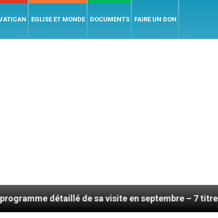
 VATICAN
EGLISE ET MONDE
DOCUMENTS
FAIRE UN DON
 de sa visite en septembre – 7 titres, vendredi 7 août 