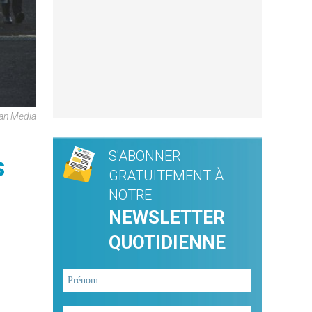
an Media
S'ABONNER
s
GRATUITEMENT À
NOTRE
NEWSLETTER
QUOTIDIENNE