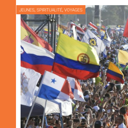
,
,
JEUNES
SPIRITUALITÉ
VOYAGES