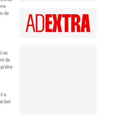
erre
on de
Il ne
ant de
 prière
Il a
he bel