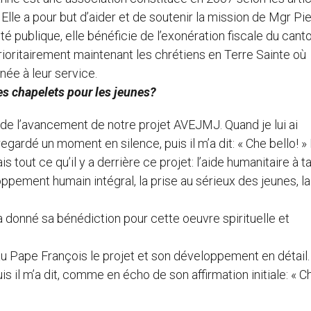
. Elle a pour but d’aider et de soutenir la mission de Mgr Pi
ité publique, elle bénéficie de l’exonération fiscale du cant
ioritairement maintenant les chrétiens en Terre Sainte où
née à leur service.
es chapelets pour les jeunes?
is de l’avancement de notre projet AVEJMJ. Quand je lui ai
regardé un moment en silence, puis il m’a dit: « Che bello! » 
 tout ce qu’il y a derrière ce projet: l’aide humanitaire à t
pement humain intégral, la prise au sérieux des jeunes, la
a donné sa bénédiction pour cette oeuvre spirituelle et
au Pape François le projet et son développement en détail. 
s il m’a dit, comme en écho de son affirmation initiale: « C