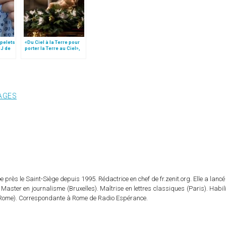
apelets
«Du Ciel à la Terre pour
MJ de
porter la Terre au Ciel»,
par Mgr Francesco Follo
AGES
 près le Saint-Siège depuis 1995. Rédactrice en chef de fr.zenit.org. Elle a lancé 
 Master en journalisme (Bruxelles). Maîtrise en lettres classiques (Paris). Habil
e (Rome). Correspondante à Rome de Radio Espérance.