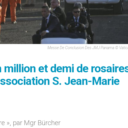
Messe De Conclusion Des JMJ Panama © Vatic
illion et demi de rosaire
'association S. Jean-Marie
re », par Mgr Bürcher