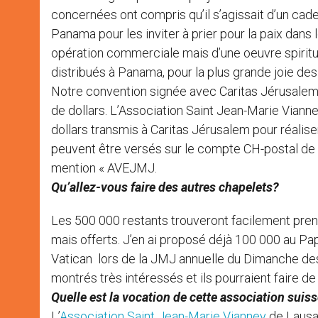
concernées ont compris qu’il s’agissait d’un cade
Panama pour les inviter à prier pour la paix dan
opération commerciale mais d’une oeuvre spiritue
distribués à Panama, pour la plus grande joie de
Notre convention signée avec Caritas Jérusalem p
de dollars. L’Association Saint Jean-Marie Viann
dollars transmis à Caritas Jérusalem pour réalis
peuvent être versés sur le compte CH-postal de
mention « AVEJMJ.
Qu’allez-vous faire des autres chapelets?
Les 500 000 restants trouveront facilement prene
mais offerts. J’en ai proposé déjà 100 000 au Pape
Vatican lors de la JMJ annuelle du Dimanche d
montrés très intéressés et ils pourraient faire 
Quelle est la vocation de cette association suis
L’
Association Saint Jean-Marie Vianney
de Lausan