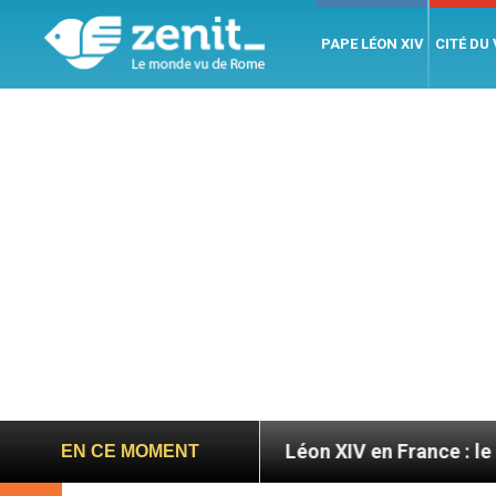
PAPE LÉON XIV
CITÉ DU
ires
Léon XIV en France : le programme détaillé
EN CE MOMENT