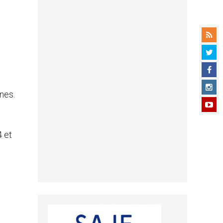
nes.
4 et