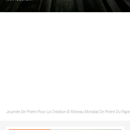
Journée De Prière Pour La Création © Réseau Mondial De Prière Du Pape