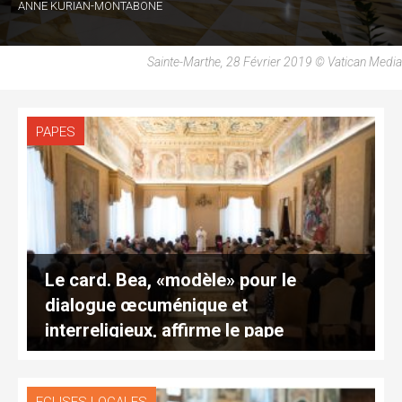
ANNE KURIAN-MONTABONE
Sainte-Marthe, 28 Février 2019 © Vatican Media
PAPES
Le card. Bea, «modèle» pour le
dialogue œcuménique et
interreligieux, affirme le pape