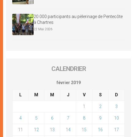
20 000 participants au pèlerinage de Pentecôte
à Chartres
22 Mai 2026
CALENDRIER
février 2019
L
M
M
J
V
S
D
1
2
3
4
5
6
7
8
9
10
11
12
13
14
15
16
17