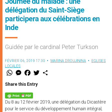
Journée du malade : une
délégation du Saint-Siège
participera aux célébrations en
Inde
Guidée par le cardinal Peter Turkson
FÉVRIER 06, 2019 17:30
MARINA DROUJININA
EGLISES
LOCALES
W
M
F
T
S
h
e
a
w
h
a
s
c
i
a
t
s
e
t
r
Share this Entry
s
e
b
t
e
A
n
o
e
p
g
o
r
p
e
k
Du 8 au 12 février 2019, une délégation du Dicastère
r
pour le service du développement humain intégral,