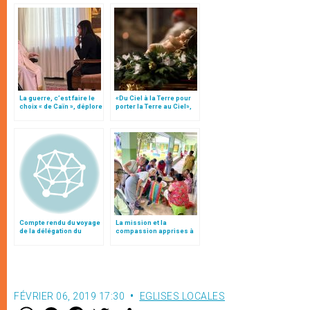
La guerre, c’est faire le
«Du Ciel à la Terre pour
choix « de Caïn », déplore
porter la Terre au Ciel»,
le pape François
par Mgr Francesco Follo
Compte rendu du voyage
La mission et la
de la délégation du
compassion apprises à
Saint-Siège au Vietnam
Calcutta
FÉVRIER 06, 2019 17:30
EGLISES LOCALES
W
M
F
T
S