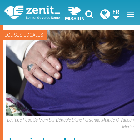
FR
MISSION
EGLISES LOCALES
Le Pape Pose Sa Main Sur L'épaule D'une Personne Malade © Vatican
Media