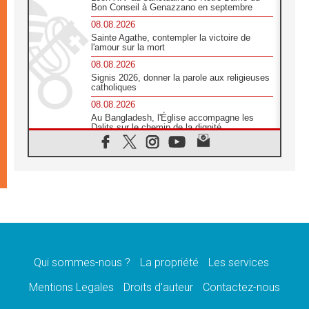
Bon Conseil à Genazzano en septembre
08.08.2026
Sainte Agathe, contempler la victoire de
l'amour sur la mort
08.08.2026
Signis 2026, donner la parole aux religieuses
catholiques
08.08.2026
Au Bangladesh, l'Église accompagne les
Dalits sur le chemin de la dignité
07.08.2026
Philippines: le vicariat apostolique de
Calapan devient un diocèse
07.08.2026
Congo-Brazzaville: le 15 août, entre solennité
de l'Assomption et mémoire nationale
07.08.2026
«La paix commence par l'empathie» estime
le cardinal Parolin
Qui sommes-nous ?
La propriété
Les services
07.08.2026
En Colombie, «la paix ne s'achète pas avec
Mentions Legales
Droits d’auteur
Contactez-nous
une signature»
07.08.2026