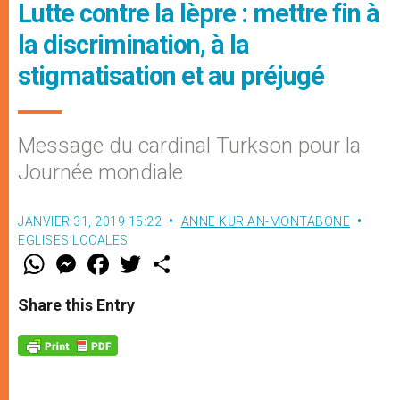
Lutte contre la lèpre : mettre fin à
la discrimination, à la
stigmatisation et au préjugé
Message du cardinal Turkson pour la
Journée mondiale
JANVIER 31, 2019 15:22
ANNE KURIAN-MONTABONE
EGLISES LOCALES
W
M
F
T
S
h
e
a
w
h
a
s
c
i
a
t
s
e
t
r
Share this Entry
s
e
b
t
e
A
n
o
e
p
g
o
r
p
e
k
r