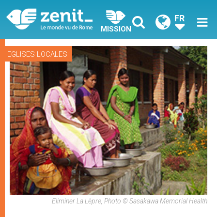
FR
MISSION
EGLISES LOCALES
Eliminer La Lèpre, Photo © Sasakawa Memorial Health