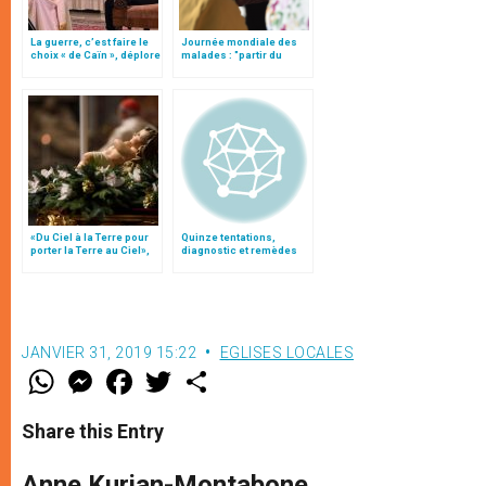
La guerre, c’est faire le
Journée mondiale des
choix « de Caïn », déplore
malades : "partir du
le pape François
Christ", par le card.
Turkson
«Du Ciel à la Terre pour
Quinze tentations,
porter la Terre au Ciel»,
diagnostic et remèdes
par Mgr Francesco Follo
JANVIER 31, 2019 15:22
EGLISES LOCALES
W
M
F
T
S
h
e
a
w
h
a
s
c
i
a
t
s
e
t
r
Share this Entry
s
e
b
t
e
A
n
o
e
p
g
o
r
Anne Kurian-Montabone