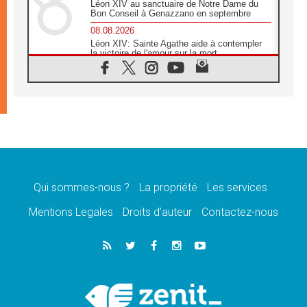
Léon XIV au sanctuaire de Notre Dame du
Bon Conseil à Genazzano en septembre
08.08.2026
Léon XIV: Sainte Agathe aide à contempler
la victoire de l'amour sur la mort
08.08.2026
«Relancer l'empathie», le projet Triennal d'art
des Universités catholiques
08.08.2026
Signis 2026, donner la parole aux religieuses
catholiques
08.08.2026
Au Bangladesh, l'Église accompagne les
Dalits sur le chemin de la dignité
Qui sommes-nous ?
La propriété
Les services
07.08.2026
Philippines: le vicariat apostolique de
Mentions Legales
Droits d’auteur
Contactez-nous
Calapan devient un diocèse
07.08.2026
Congo-Brazzaville: le 15 août, entre solennité
de l'Assomption et mémoire nationale
07.08.2026
«La paix commence par l'empathie» estime
le cardinal Parolin