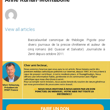
p
e
k
r
View all articles
Baccalauréat canonique de théologie. Pigiste pour
divers journaux de la presse chrétienne et auteur de
cinq romans (éd. Quasar et Salvator). Journaliste à
Zenit depuis octobre 2011.
FAIRE UN DON