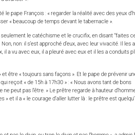
isté le pape François : « regarder la réalité avec des yeux 
passer « beaucoup de temps devant le tabernacle ».
c seulement le catéchisme et le crucifix, en disant “faites c
 Non, non: il s’est approché d’eux, avec leur vivacité. Il les a
 il a vu avec eux, il a pleuré avec eux et il les a conduits p
et être « toujours sans façons ». Et le pape de prévenir un
re qui reçoit « de 15h à 17h30 » : « Nous avons tant de bons
tre ne peut pas l’être. » Le prêtre regarde à hauteur d’homm
» et il a « le courage d’aller lutter là : le prêtre est quelqu
e et pas le divin, ou trop le divin et pas l’homme », a admis 