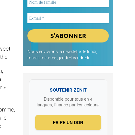
tweet
Nous envoyons la newsletter le lundi,
the.
mardi, mercredi, jeudi et vendredi
o,
 :
r »,
SOUTENIR ZENIT
Disponible pour tous en 4
langues, financé par les lecteurs.
 homme,
 le
FAIRE UN DON
e