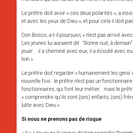
Le prêtre doit avoir « ces deux polarités », a ins
et avec les yeux de Dieu », et pour cela il doit 
Don Bosco, a-t-il poursuivi, « n’est pas arrivé ave
Les jeunes lui auraient dit : “Bonne nuit, à demain”.
jouer…. il a cheminé avec eux, il a écouté avec eux,
loin ».
Le prêtre doit regarder « humainement les gens » 
nouvelle fois : le prêtre n’est pas un fonctionnai
fonctionnaires, qui font leur métier… mais le prê
« comprendre qu’ils sont (ses) enfants, (ses) frères 
lutte avec Dieu ».
Si nous ne prenons pas de risque
« Il y a toujours le risque de trop regarder l’homm