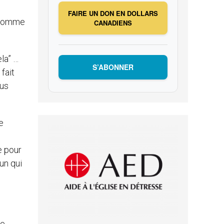
FAIRE UN DON EN DOLLARS
d’homme
CANADIENS
ela” …
S’ABONNER
 fait
lus
e
e pour
’un qui
le