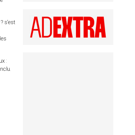
? s’est
les
ux :
nclu.