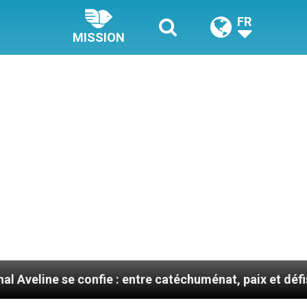
FR
MISSION
fie : entre catéchuménat, paix et défis migratoires