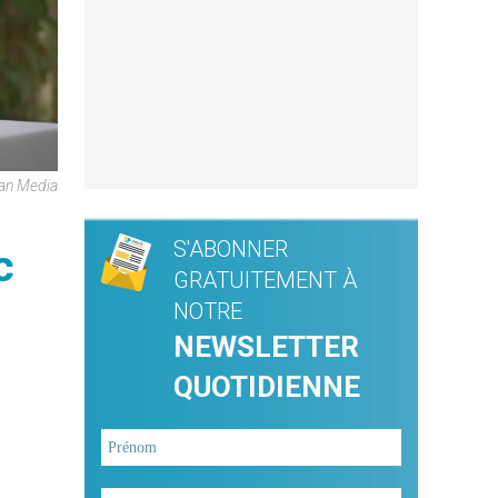
can Media
S'ABONNER
c
GRATUITEMENT À
NOTRE
NEWSLETTER
QUOTIDIENNE