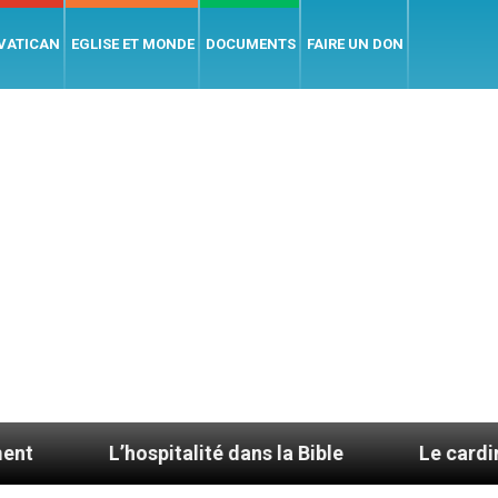
 VATICAN
EGLISE ET MONDE
DOCUMENTS
FAIRE UN DON
pitalité dans la Bible
Le cardinal Aveline se con