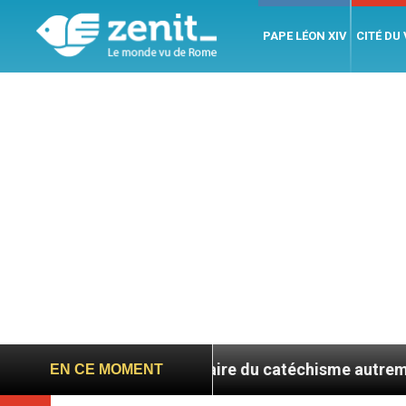
PAPE LÉON XIV
CITÉ DU
e du Sud, faire du catéchisme autrement
L’hos
EN CE MOMENT