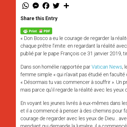
W
M
F
T
S
h
e
a
w
h
a
s
c
i
a
t
s
e
t
r
Share this Entry
s
e
b
t
e
A
n
o
e
p
g
o
r
p
e
k
« Don Bosco a eu le courage de regarder la réali
r
chaque prêtre l’imite: en regardant la réalité ave
publié par le pape François ce 31 janvier 2019, t
Dans son homélie rapportée par
Vatican News
, 
femme simple « qui n’avait pas étudié en faculté d
« Désormais tu vas commencer à souffrir ». Un prêtr
mais parce qu’il regarde la réalité avec les yeu
En voyant les jeunes livrés à eux-mêmes dans l
et il a commencé à penser à des chemins pour fai
courage de regarder avec les yeux de Dieu… ave
mendiant qui demande la lumière, il a commencé 