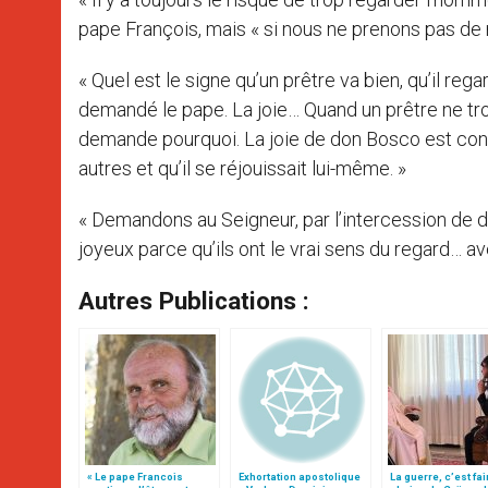
pape François, mais « si nous ne prenons pas de r
« Quel est le signe qu’un prêtre va bien, qu’il reg
demandé le pape. La joie… Quand un prêtre ne trouve
demande pourquoi. La joie de don Bosco est connue :
autres et qu’il se réjouissait lui-même. »
« Demandons au Seigneur, par l’intercession de do
joyeux parce qu’ils ont le vrai sens du regard… av
Autres Publications :
« Le pape Francois
Exhortation apostolique
La guerre, c’est fai