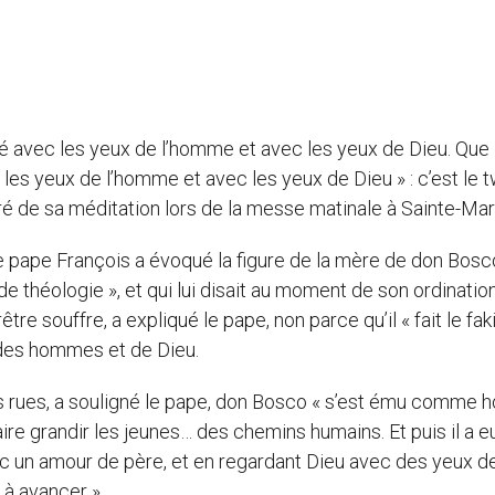
té avec les yeux de l’homme et avec les yeux de Dieu. Que
c les yeux de l’homme et avec les yeux de Dieu » : c’est le 
iré de sa méditation lors de la messe matinale à Sainte-Mar
le pape François a évoqué la figure de la mère de don Bosc
e théologie », et qui lui disait au moment de son ordination
e souffre, a expliqué le pape, non parce qu’il « fait le faki
x des hommes et de Dieu.
es rues, a souligné le pape, don Bosco « s’est ému comme
re grandir les jeunes… des chemins humains. Et puis il a eu
c un amour de père, et en regardant Dieu avec des yeux d
à avancer ».