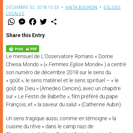
DÉCEMBRE 02, 2018 15:03
ANITA BOURDIN
EGLISES
LOCALES
W
M
F
T
S
h
e
a
w
h
a
s
c
i
a
t
s
e
t
r
Share this Entry
s
e
b
t
e
A
n
o
e
p
g
o
r
p
e
k
Le mensuel de L’Osservatore Romano « Donne
r
Chiesa Mondo » («
Femmes Eglise Monde
« ) a centré
son numéro de décembre 2018 sur le sens du
« goût », le sens matériel et le sens spirituel – « le
goût de Dieu » (Amedeo Cencini), avec un chapitre
sur « Le Festin de Babette », film préféré du pape
François, et « la saveur du salut » (Catherine Aubin).
Un sens tragique aussi, comme en témoigne « la
cuisine du rêve » dans le camp nazi de