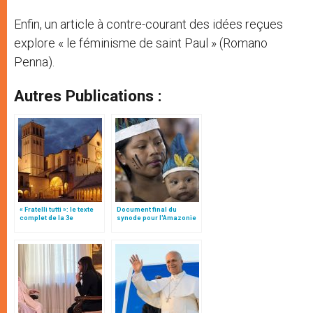
Enfin, un article à contre-courant des idées reçues
explore « le féminisme de saint Paul » (Romano
Penna).
Autres Publications :
« Fratelli tutti »: le texte
Document final du
complet de la 3e
synode pour l'Amazonie
encyclique du pape
en français: traduction
François
non officielle