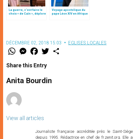
La guerre, c’est faire le
Voyage apostolique du
choix « de Caïn », déplore
pape Léon XIV en Afrique
le pape François
DÉCEMBRE 02, 2018 15:03
EGLISES LOCALES
W
M
F
T
S
h
e
a
w
h
a
s
c
i
a
t
s
e
t
r
Share this Entry
s
e
b
t
e
A
n
o
e
p
g
o
r
Anita Bourdin
p
e
k
r
View all articles
Journaliste française accréditée près le Saint-Siège
depuis 1995. Rédactrice en chef de fr.zenit.org. Elle a