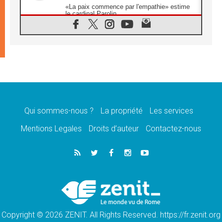
«La paix commence par l'empathie» estime
le cardinal Parolin
07.08.2026
En Colombie, «la paix ne s'achète pas avec
une signature»
07.08.2026
Le programme du voyage apostolique du
Pape en France dévoilé
07.08.2026
1ère Conférence continentale sur l'éducation
catholique en Afrique
Qui sommes-nous ?
La propriété
Les services
07.08.2026
Un logo symbolique pour la venue du Pape
Mentions Legales
Droits d’auteur
Contactez-nous
en France
07.08.2026
Cardinal Rossi: «La venue du Pape Léon en
Argentine est un hommage à François»
07.08.2026
Hiroshima et Nagasaki, 81 ans après,
lancement des «dix jours de prière pour la
paix»
Copyright © 2026 ZENIT. All Rights Reserved. https://fr.zenit.org