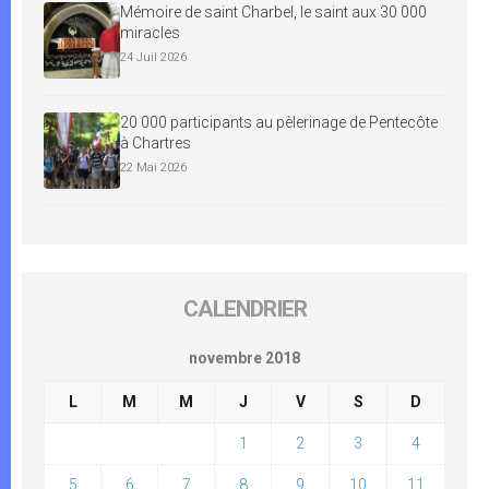
Mémoire de saint Charbel, le saint aux 30 000
miracles
24 Juil 2026
20 000 participants au pèlerinage de Pentecôte
à Chartres
22 Mai 2026
CALENDRIER
novembre 2018
L
M
M
J
V
S
D
1
2
3
4
5
6
7
8
9
10
11