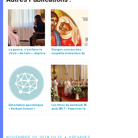
La guerre, c’est faire le
Vierges consacrées :
choix « de Caïn », déplore
nouvelle Instruction du
le pape François
Vatican
Exhortation apostolique
Les titres du vendredi 25
« Verbum Domini »
août 2017 – Favoriser la
communion et la paix
NOVEMBRE 19, 2018 19:15
ARCHIVES