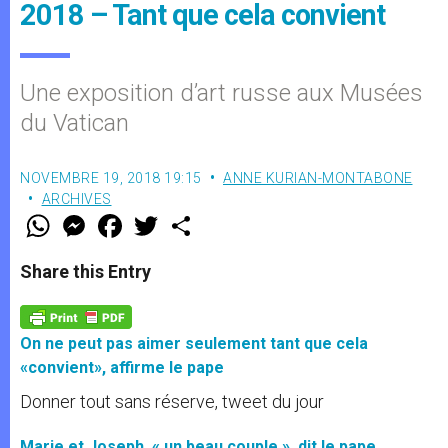
2018 – Tant que cela convient
Une exposition d’art russe aux Musées
du Vatican
NOVEMBRE 19, 2018 19:15
ANNE KURIAN-MONTABONE
ARCHIVES
W
M
F
T
S
h
e
a
w
h
a
s
c
i
a
t
s
e
t
r
Share this Entry
s
e
b
t
e
A
n
o
e
p
g
o
r
p
e
k
On ne peut pas aimer seulement tant que cela
r
«convient», affirme le pape
Donner tout sans réserve, tweet du jour
Marie et Joseph, « un beau couple », dit le pape