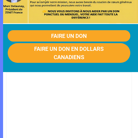
FAIRE UN DON
FAIRE UN DON EN DOLLARS
CANADIENS