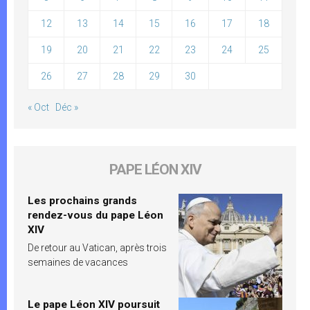
12
13
14
15
16
17
18
19
20
21
22
23
24
25
26
27
28
29
30
« Oct
Déc »
PAPE LÉON XIV
Les prochains grands
rendez-vous du pape Léon
XIV
De retour au Vatican, après trois
semaines de vacances
Le pape Léon XIV poursuit