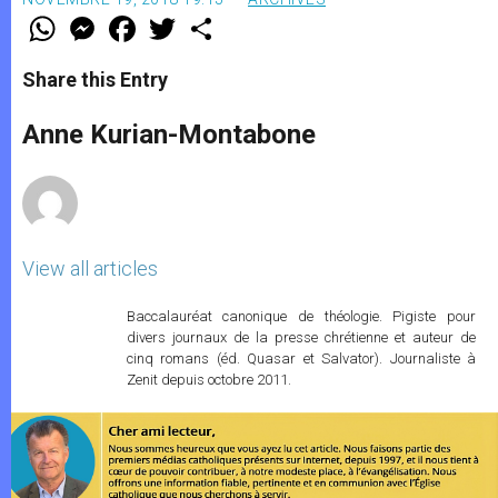
W
M
F
T
S
h
e
a
w
h
a
s
c
i
a
t
s
e
t
r
Share this Entry
s
e
b
t
e
A
n
o
e
p
g
o
r
Anne Kurian-Montabone
p
e
k
r
View all articles
Baccalauréat canonique de théologie. Pigiste pour
divers journaux de la presse chrétienne et auteur de
cinq romans (éd. Quasar et Salvator). Journaliste à
Zenit depuis octobre 2011.