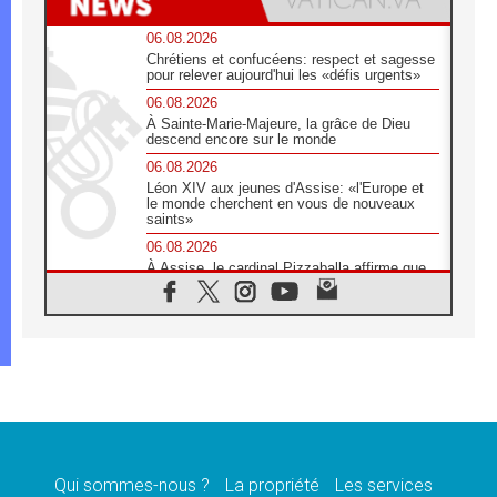
06.08.2026
Chrétiens et confucéens: respect et sagesse
pour relever aujourd'hui les «défis urgents»
06.08.2026
À Sainte-Marie-Majeure, la grâce de Dieu
descend encore sur le monde
06.08.2026
Léon XIV aux jeunes d'Assise: «l'Europe et
le monde cherchent en vous de nouveaux
saints»
06.08.2026
À Assise, le cardinal Pizzaballa affirme que
«les chrétiens veulent la paix»
06.08.2026
Au Mexique, le cardinal Parolin invite à être
aux côtés des marginalisées
06.08.2026
À Assise, le Pape invite les jeunes à
«construire la civilisation de l'amour»
05.08.2026
La visite du Pape en Argentine portera «un
message de paix et de dignité humaine»
Qui sommes-nous ?
La propriété
Les services