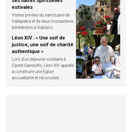
ses haltes spirituelles
estivales
Visites privées du sanctuaire de
Vallepietra et de deux monastères
bénédictins à Subiaco
Léon XIV : « Une soif de
justice, une soif de charité
authentique »
Lors d’un déjeuner solidaire à
Castel Gandolfo, Léon XIV appelle
à construire une Église
accueillante et réconciliée