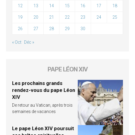
12
13
14
15
16
17
18
19
20
21
22
23
24
25
26
27
28
29
30
« Oct
Déc »
PAPE LÉON XIV
Les prochains grands
rendez-vous du pape Léon
XIV
De retour au Vatican, après trois
semaines de vacances
Le pape Léon XIV poursuit