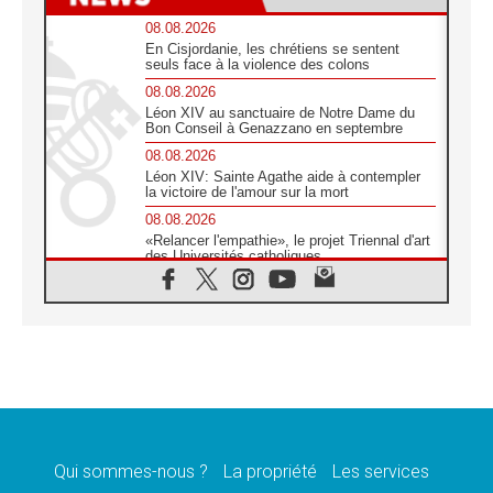
08.08.2026
En Cisjordanie, les chrétiens se sentent
seuls face à la violence des colons
08.08.2026
Léon XIV au sanctuaire de Notre Dame du
Bon Conseil à Genazzano en septembre
08.08.2026
Léon XIV: Sainte Agathe aide à contempler
la victoire de l'amour sur la mort
08.08.2026
«Relancer l'empathie», le projet Triennal d'art
des Universités catholiques
08.08.2026
Signis 2026, donner la parole aux religieuses
catholiques
08.08.2026
Au Bangladesh, l'Église accompagne les
Dalits sur le chemin de la dignité
07.08.2026
Philippines: le vicariat apostolique de
Calapan devient un diocèse
Qui sommes-nous ?
La propriété
Les services
07.08.2026