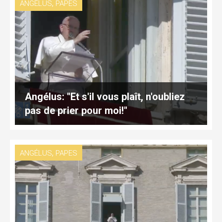
,
ANGÉLUS
PAPES
Angélus: "Et s'il vous plaît, n'oubliez
pas de prier pour moi!"
,
ANGÉLUS
PAPES