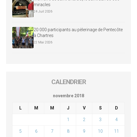
miracles
24 Juil 2026
20 000 participants au pèlerinage de Pentecôte
à Chartres
22 Mai 2026
CALENDRIER
novembre 2018
L
M
M
J
V
S
D
1
2
3
4
5
6
7
8
9
10
11