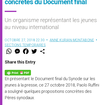
concrètes du Document final
Un organisme représentant les jeunes
au niveau international
OCTOBRE 27, 2018 22:30
ANNE KURIAN-MONTABONE
SECTIONS TEMPORAIRES
W
M
F
T
S
h
e
a
w
h
a
s
c
i
a
t
s
e
t
r
Share this Entry
s
e
b
t
e
A
n
o
e
p
g
o
r
p
e
k
En présentant le Document final du Synode sur les
r
jeunes à la presse, ce 27 octobre 2018, Paolo Ruffini
a souligné quelques propositions concrètes des
Pères synodaux.