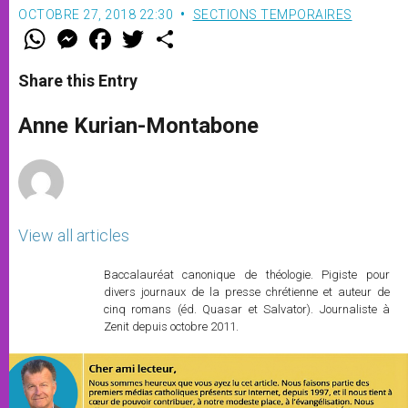
OCTOBRE 27, 2018 22:30
SECTIONS TEMPORAIRES
W
M
F
T
S
h
e
a
w
h
a
s
c
i
a
t
s
e
t
r
Share this Entry
s
e
b
t
e
A
n
o
e
p
g
o
r
Anne Kurian-Montabone
p
e
k
r
View all articles
Baccalauréat canonique de théologie. Pigiste pour
divers journaux de la presse chrétienne et auteur de
cinq romans (éd. Quasar et Salvator). Journaliste à
Zenit depuis octobre 2011.