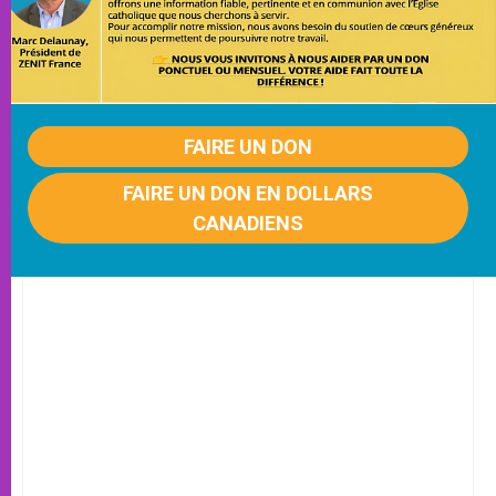
FAIRE UN DON
FAIRE UN DON EN DOLLARS
CANADIENS