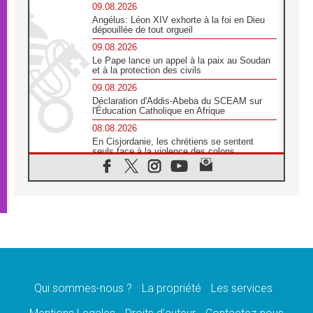
09.08.2026
Angélus: Léon XIV exhorte à la foi en Dieu
dépouillée de tout orgueil
09.08.2026
Le Pape lance un appel à la paix au Soudan
et à la protection des civils
09.08.2026
Déclaration d'Addis-Abeba du SCEAM sur
l'Éducation Catholique en Afrique
08.08.2026
En Cisjordanie, les chrétiens se sentent
seuls face à la violence des colons
08.08.2026
Léon XIV au sanctuaire de Notre Dame du
Bon Conseil à Genazzano en septembre
08.08.2026
Léon XIV: Sainte Agathe aide à contempler
la victoire de l'amour sur la mort
08.08.2026
«Relancer l'empathie», le projet Triennal d'art
des Universités catholiques
Qui sommes-nous ?
La propriété
Les services
08.08.2026
Signis 2026, donner la parole aux religieuses