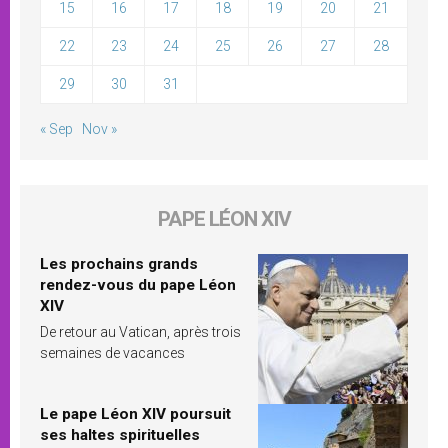
15
16
17
18
19
20
21
22
23
24
25
26
27
28
29
30
31
« Sep
Nov »
PAPE LÉON XIV
Les prochains grands
rendez-vous du pape Léon
XIV
De retour au Vatican, après trois
semaines de vacances
Le pape Léon XIV poursuit
ses haltes spirituelles