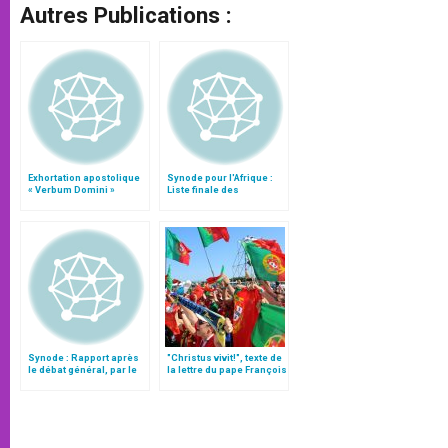
Autres Publications :
Exhortation apostolique
Synode pour l'Afrique :
« Verbum Domini »
Liste finale des
propositions
Synode : Rapport après
"Christus vivit!", texte de
le débat général, par le
la lettre du pape François
cardinal Turkson
aux jeunes du monde