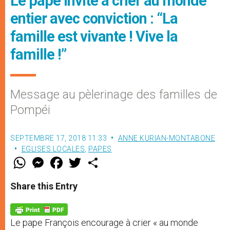
Le pape invite à crier au monde
entier avec conviction : “La
famille est vivante ! Vive la
famille !”
Message au pèlerinage des familles de
Pompéi
SEPTEMBRE 17, 2018 11:33
ANNE KURIAN-MONTABONE
EGLISES LOCALES
,
PAPES
W
M
F
T
S
h
e
a
w
h
a
s
c
i
a
t
s
e
t
r
Share this Entry
s
e
b
t
e
A
n
o
e
p
g
o
r
p
e
k
Le pape François encourage à crier « au monde
r