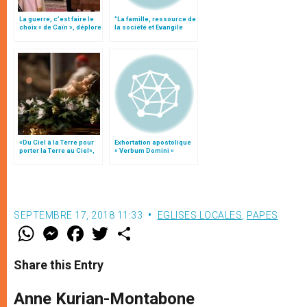
La guerre, c’est faire le
"La famille, ressource de
choix « de Caïn », déplore
la société et Evangile
le pape François
pour le monde"
«Du Ciel à la Terre pour
Exhortation apostolique
porter la Terre au Ciel»,
« Verbum Domini »
par Mgr Francesco Follo
SEPTEMBRE 17, 2018 11:33
EGLISES LOCALES
,
PAPES
W
M
F
T
S
h
e
a
w
h
a
s
c
i
a
t
s
e
t
r
Share this Entry
s
e
b
t
e
A
n
o
e
p
g
o
r
Anne Kurian-Montabone
p
e
k