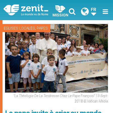
FR
MISSION
,
EGLISES LOCALES
PAPES
“La Théologie De La Tendresse Chez Le Pape François” 13 Sept.
2018 © Vatican Media