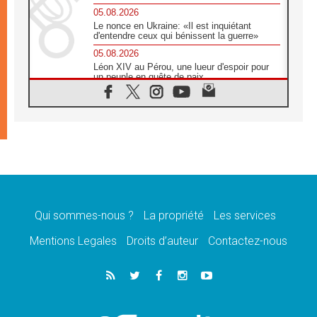
05.08.2026
Le nonce en Ukraine: «Il est inquiétant
d'entendre ceux qui bénissent la guerre»
05.08.2026
Léon XIV au Pérou, une lueur d'espoir pour
un peuple en quête de paix
05.08.2026
SCEAM: L'Église en Afrique vers
l'Assemblée ecclésiale de 2028 depuis
Addis-Abeba
05.08.2026
Le Pape exprime ses condoléances suite au
décès du cardinal Júlio Langa
05.08.2026
Le Pape attendu en novembre en Uruguay,
en Argentine et au Pérou
Qui sommes-nous ?
La propriété
Les services
05.08.2026
Mentions Legales
Droits d’auteur
Contactez-nous
Audience générale: la prière est un acte
d'espérance
04.08.2026
Léon XIV invite les Chevaliers de Colomb à
être des «prophètes de l'harmonie»
04.08.2026