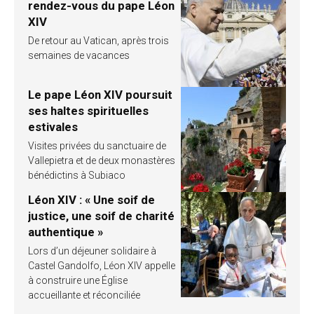
rendez-vous du pape Léon
XIV
De retour au Vatican, après trois
semaines de vacances
Le pape Léon XIV poursuit
ses haltes spirituelles
estivales
Visites privées du sanctuaire de
Vallepietra et de deux monastères
bénédictins à Subiaco
Léon XIV : « Une soif de
justice, une soif de charité
authentique »
Lors d’un déjeuner solidaire à
Castel Gandolfo, Léon XIV appelle
à construire une Église
accueillante et réconciliée