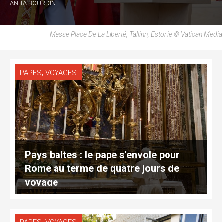
ANITA BOURDIN
Messe Place De La Liberté, Tallinn, Estonie © Vatican Media
,
PAPES
VOYAGES
Pays baltes : le pape s'envole pour
Rome au terme de quatre jours de
voyage
,