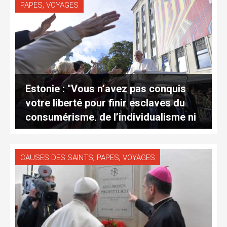
,
PAPES
VOYAGES
Estonie : "Vous n’avez pas conquis
votre liberté pour finir esclaves du
consumérisme, de l’individualisme ni
de la soif du pouvoir"
,
,
CAUSES DES SAINTS
PAPES
VOYAGES