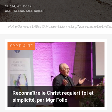
SEP 14, 2018 21:36
ANNE KURIAN-MONTABONE
Notre-Dame De L'Atlas © Moines-Tibhirine.org/notre-Dame-De-L-Atlas
SPIRITUALITÉ
Reconnaître le Christ requiert foi et
simplicité, par Mgr Follo