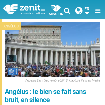
FR
MISSION
ANGÉLUS
Angélus Du 9 Septembre 2018, Capture Vatican Media
Angélus : le bien se fait sans
bruit, en silence