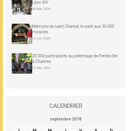
Léon XIV
28 Mai 2026
Mémoire de saint Charbel, le saint aux 30 000
miracles
24 Juil 2026
20 000 participants au pèlerinage de Pentecôte
à Chartres
22 Mai 2026
CALENDRIER
septembre 2018
L
M
M
J
V
S
D