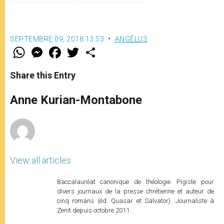
SEPTEMBRE 09, 2018 13:53
ANGÉLUS
W
M
F
T
S
h
e
a
w
h
a
s
c
i
a
t
s
e
t
r
Share this Entry
s
e
b
t
e
A
n
o
e
p
g
o
r
Anne Kurian-Montabone
p
e
k
r
View all articles
Baccalauréat canonique de théologie. Pigiste pour
divers journaux de la presse chrétienne et auteur de
cinq romans (éd. Quasar et Salvator). Journaliste à
Zenit depuis octobre 2011.