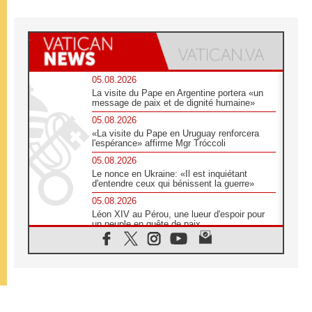
05.08.2026
La visite du Pape en Argentine portera «un
message de paix et de dignité humaine»
05.08.2026
«La visite du Pape en Uruguay renforcera
l'espérance» affirme Mgr Tróccoli
05.08.2026
Le nonce en Ukraine: «Il est inquiétant
d'entendre ceux qui bénissent la guerre»
05.08.2026
Léon XIV au Pérou, une lueur d'espoir pour
un peuple en quête de paix
05.08.2026
SCEAM: L'Église en Afrique vers
l'Assemblée ecclésiale de 2028 depuis
Addis-Abeba
05.08.2026
Le Pape exprime ses condoléances suite au