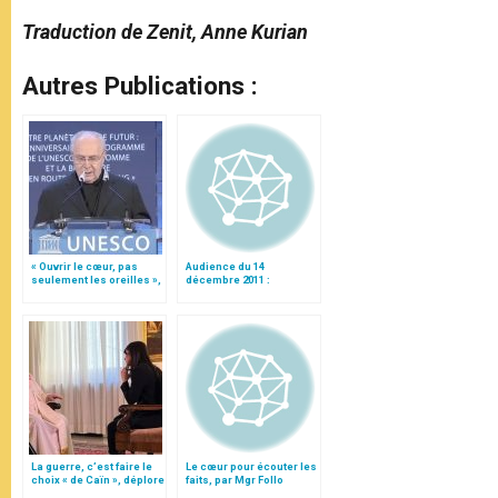
Traduction de Zenit, Anne Kurian
Autres Publications :
« Ouvrir le cœur, pas
Audience du 14
seulement les oreilles »,
décembre 2011 :
par Mgr Follo
catéchèse de Benoît XVI
La guerre, c’est faire le
Le cœur pour écouter les
choix « de Caïn », déplore
faits, par Mgr Follo
le pape François