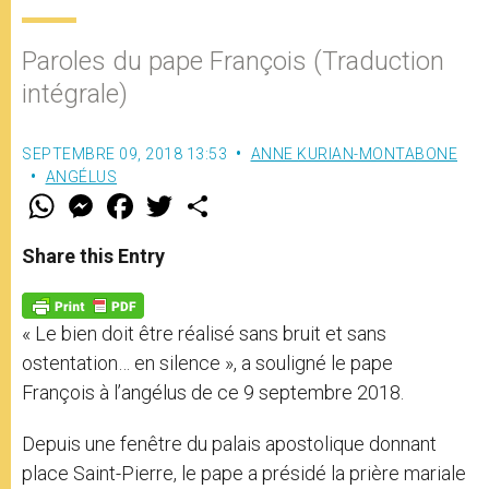
Paroles du pape François (Traduction
intégrale)
SEPTEMBRE 09, 2018 13:53
ANNE KURIAN-MONTABONE
ANGÉLUS
W
M
F
T
S
h
e
a
w
h
a
s
c
i
a
t
s
e
t
r
Share this Entry
s
e
b
t
e
A
n
o
e
p
g
o
r
p
e
k
« Le bien doit être réalisé sans bruit et sans
r
ostentation… en silence », a souligné le pape
François à l’angélus de ce 9 septembre 2018.
Depuis une fenêtre du palais apostolique donnant
place Saint-Pierre, le pape a présidé la prière mariale