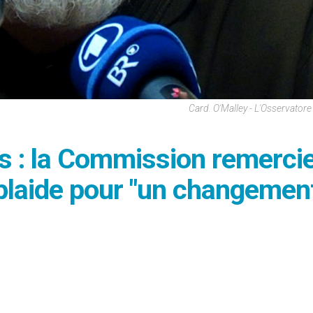
Card. O'Malley - L'Osservato
s : la Commission remercie
 plaide pour "un changemen