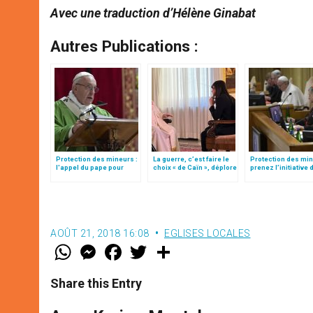
Avec une traduction d’Hélène Ginabat
Autres Publications :
Protection des mineurs :
La guerre, c’est faire le
Protection des min
l'appel du pape pour
choix « de Caïn », déplore
prenez l’initiative 
éradiquer ces "crimes
le pape François
communication, la
abominables qui doivent
journaliste Valenti
disparaître de la face de
Alazraki aux évêq
la terre"
AOÛT 21, 2018 16:08
EGLISES LOCALES
W
M
F
T
S
h
e
a
w
h
a
s
c
i
a
t
s
e
t
r
Share this Entry
s
e
b
t
e
A
n
o
e