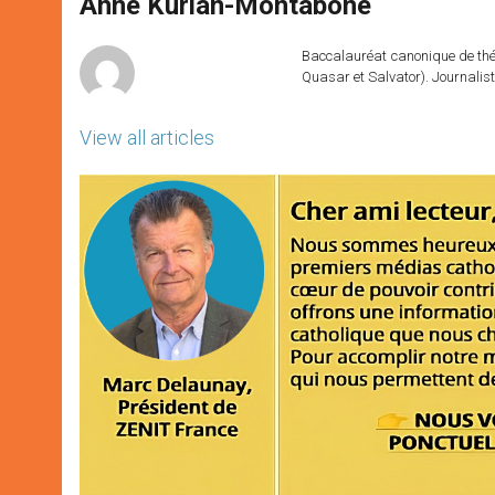
p
g
o
r
Anne Kurian-Montabone
p
e
k
r
Baccalauréat canonique de théo
Quasar et Salvator). Journalist
View all articles