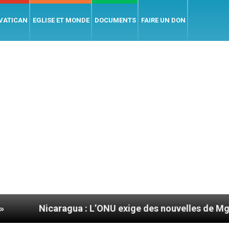
 VATICAN
EGLISE ET MONDE
DOCUMENTS
FAIRE UN DON
ua : L’ONU exige des nouvelles de Mgr Mata
Se