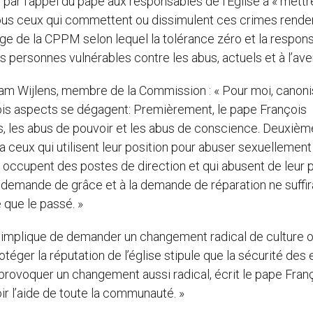
r l’appel du pape aux responsables de l’Eglise à « mettr
 tous ceux qui commettent ou dissimulent ces crimes rende
ge de la CPPM selon lequel la tolérance zéro et la respons
 personnes vulnérables contre les abus, actuels et à l’aven
am Wijlens, membre de la Commission : « Pour moi, canoni
is aspects se dégagent: Premièrement, le pape François
ls, les abus de pouvoir et les abus de conscience. Deuxiè
 a ceux qui utilisent leur position pour abuser sexuellement
ui occupent des postes de direction et qui abusent de leur 
a demande de grâce et à la demande de réparation ne suffir
 que le passé. »
 implique de demander un changement radical de culture o
otéger la réputation de l’église stipule que la sécurité des
s provoquer un changement aussi radical, écrit le pape Franç
ir l’aide de toute la communauté. »