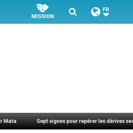
FR
MISSION
pt signes pour repérer les dérives sectaires du coachi