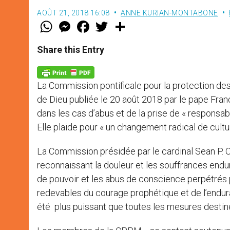
AOÛT 21, 2018 16:08
ANNE KURIAN-MONTABONE
W
M
F
T
S
h
e
a
w
h
a
s
c
i
a
t
s
e
t
r
Share this Entry
s
e
b
t
e
A
n
o
e
p
g
o
r
p
e
k
La Commission pontificale pour la protection de
r
de Dieu publiée le 20 août 2018 par le pape Fran
dans les cas d’abus et de la prise de « responsabi
Elle plaide pour « un changement radical de cultur
La Commission présidée par le cardinal Sean P. O
reconnaissant la douleur et les souffrances endu
de pouvoir et les abus de conscience perpétrés 
redevables du courage prophétique et de l’endu
été plus puissant que toutes les mesures destinées