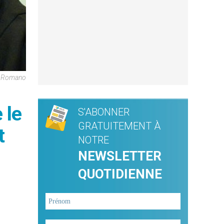
re Romano
 le
S'ABONNER
GRATUITEMENT À
t
NOTRE
NEWSLETTER
QUOTIDIENNE