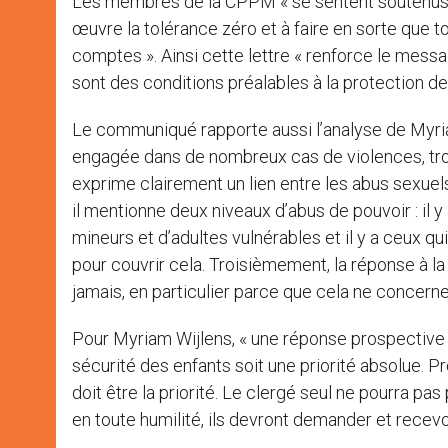
Les membres de la CPPM « se sentent soutenus pa
œuvre la tolérance zéro et à faire en sorte que
comptes ». Ainsi cette lettre « renforce le messa
sont des conditions préalables à la protection des
Le communiqué rapporte aussi l’analyse de Myri
engagée dans de nombreux cas de violences, tro
exprime clairement un lien entre les abus sexue
il mentionne deux niveaux d’abus de pouvoir : il y
mineurs et d’adultes vulnérables et il y a ceux q
pour couvrir cela. Troisièmement, la réponse à l
jamais, en particulier parce que cela ne concerne
Pour Myriam Wijlens, « une réponse prospective
sécurité des enfants soit une priorité absolue. Pr
doit être la priorité. Le clergé seul ne pourra pa
en toute humilité, ils devront demander et recevo