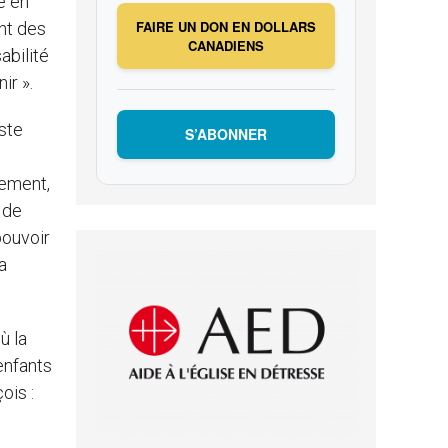
e en
FAIRE UN DON EN DOLLARS
nt des
CANADIENS
abilité
ir ».
ste
S’ABONNER
mement,
 de
pouvoir
a
ù la
 enfants
ois :