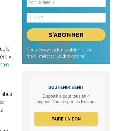
euple
Nous envoyons la newsletter le lundi,
éro »
mardi, mercredi, jeudi et vendredi
main
.
SOUTENIR ZENIT
s abus
Disponible pour tous en 4
langues, financé par les lecteurs.
is
 a
.
FAIRE UN DON