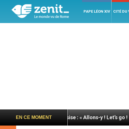
PAPE LÉON XIV
CITÉ DU
pape à Assise : « Allons-y ! Let’s go ! »
Nicarag
EN CE MOMENT