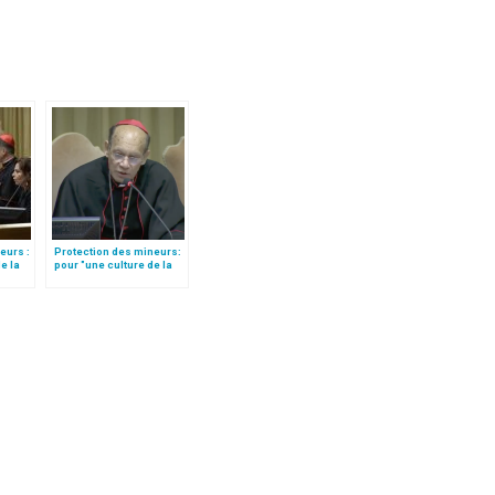
eurs :
Protection des mineurs:
de la
pour "une culture de la
nce la
correction fraternelle",
na
par le card. Gracias
ues
(texte complet)