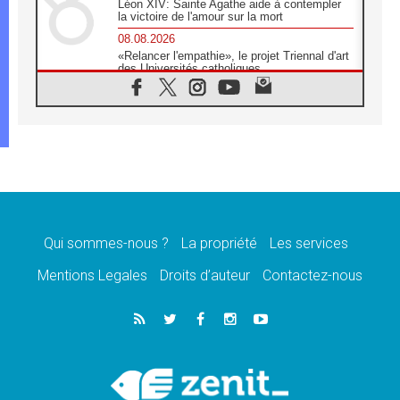
Léon XIV: Sainte Agathe aide à contempler
la victoire de l'amour sur la mort
08.08.2026
«Relancer l'empathie», le projet Triennal d'art
des Universités catholiques
08.08.2026
Signis 2026, donner la parole aux religieuses
catholiques
08.08.2026
Au Bangladesh, l'Église accompagne les
Dalits sur le chemin de la dignité
07.08.2026
Philippines: le vicariat apostolique de
Calapan devient un diocèse
Qui sommes-nous ?
La propriété
Les services
07.08.2026
Congo-Brazzaville: le 15 août, entre solennité
Mentions Legales
Droits d’auteur
Contactez-nous
de l'Assomption et mémoire nationale
07.08.2026
«La paix commence par l'empathie» estime
le cardinal Parolin
07.08.2026
En Colombie, «la paix ne s'achète pas avec
une signature»