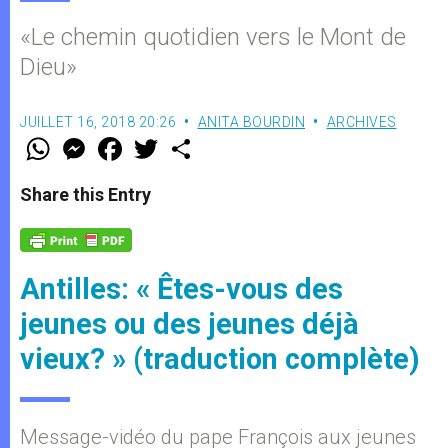
«Le chemin quotidien vers le Mont de
Dieu»
JUILLET 16, 2018 20:26
ANITA BOURDIN
ARCHIVES
W
M
F
T
S
h
e
a
w
h
a
s
c
i
a
t
s
e
t
r
Share this Entry
s
e
b
t
e
A
n
o
e
p
g
o
r
p
e
k
r
Antilles: « Êtes-vous des
jeunes ou des jeunes déjà
vieux? » (traduction complète)
Message-vidéo du pape François aux jeunes