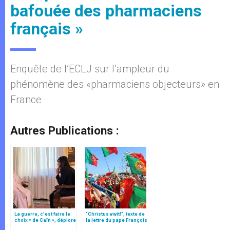
bafouée des pharmaciens
français »
Enquête de l’ECLJ sur l’ampleur du
phénomène des «pharmaciens objecteurs» en
France
Autres Publications :
La guerre, c’est faire le
"Christus vivit!", texte de
choix « de Caïn », déplore
la lettre du pape François
le pape François
aux jeunes du monde