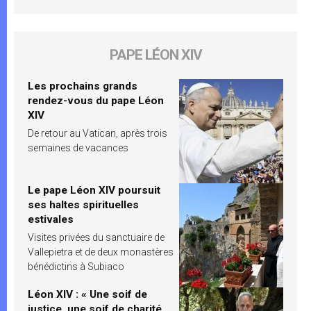
PAPE LÉON XIV
Les prochains grands
rendez-vous du pape Léon
XIV
De retour au Vatican, après trois
semaines de vacances
Le pape Léon XIV poursuit
ses haltes spirituelles
estivales
Visites privées du sanctuaire de
Vallepietra et de deux monastères
bénédictins à Subiaco
Léon XIV : « Une soif de
justice, une soif de charité