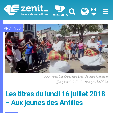
FR
MISSION
ARCHIVES
Journées Caribéennes Des Jeunes Capture
@jcj.pasto972.com/jcj2018/#jcj
Les titres du lundi 16 juillet 2018
– Aux jeunes des Antilles