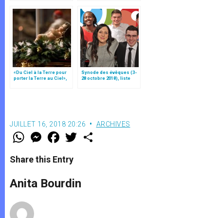
«Du Ciel à la Terre pour
Synode des évêques (3-
porter la Terre au Ciel»,
28 octobre 2018), liste
par Mgr Francesco Follo
des participants
JUILLET 16, 2018 20:26
ARCHIVES
W
M
F
T
S
h
e
a
w
h
a
s
c
i
a
t
s
e
t
r
Share this Entry
s
e
b
t
e
A
n
o
e
p
g
o
r
Anita Bourdin
p
e
k
r