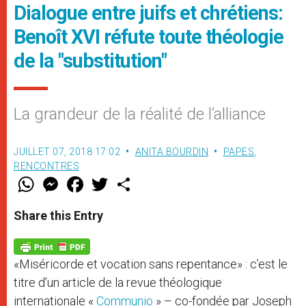
Dialogue entre juifs et chrétiens:
Benoît XVI réfute toute théologie
de la "substitution"
La grandeur de la réalité de l’alliance
JUILLET 07, 2018 17:02
ANITA BOURDIN
PAPES
,
RENCONTRES
W
M
F
T
S
h
e
a
w
h
a
s
c
i
a
t
s
e
t
r
Share this Entry
s
e
b
t
e
A
n
o
e
p
g
o
r
p
e
k
«Miséricorde et vocation sans repentance» : c’est le
r
titre d’un article de la revue théologique
internationale «
Communio
» – co-fondée par Joseph