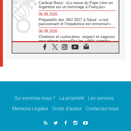
Cardinal Rossi: «La venue du Pape Léon en
Argentine est un hommage à François»
06.08.2026
Préparatifs des JMJ 2027 à Séoul: «c'est
passionnant et l'impatience est immense!»
06.08.2026
Chrétiens et confucéens: respect et sagesse
pour relever aujourd'hui les «défis urgents»
06.08.2026
À Sainte-Marie-Majeure, la grâce de Dieu
descend encore sur le monde
06.08.2026
Léon XIV aux jeunes d'Assise: «l'Europe et
le monde cherchent en vous de nouveaux
saints»
06.08.2026
À Assise, le cardinal Pizzaballa affirme que
«les chrétiens veulent la paix»
Qui sommes-nous ?
La propriété
Les services
06.08.2026
Mentions Legales
Droits d’auteur
Contactez-nous
Au Mexique, le cardinal Parolin invite à être
aux côtés des marginalisées
06.08.2026
À Assise, le Pape invite les jeunes à
«construire la civilisation de l'amour»