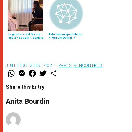
La guerre, c’est faire le
Exhortation apostolique
choix « de Caïn », déplore
« Verbum Domini »
le pape François
JUILLET 07, 2018 17:02
PAPES
,
RENCONTRES
W
M
F
T
S
h
e
a
w
h
a
s
c
i
a
t
s
e
t
r
Share this Entry
s
e
b
t
e
A
n
o
e
p
g
o
r
Anita Bourdin
p
e
k
r