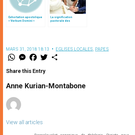
Exhortation apostolique
La signification
« Verbum Domini »
pastorale des
bénédictions
MARS 31, 2018 18:13
EGLISES LOCALES
,
PAPES
W
M
F
T
S
h
e
a
w
h
a
s
c
i
a
t
s
e
t
r
Share this Entry
s
e
b
t
e
A
n
o
e
p
g
o
r
Anne Kurian-Montabone
p
e
k
r
View all articles