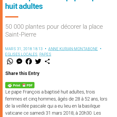
huit adultes
50 000 plantes pour décorer la place
Saint-Pierre
MARS 31, 2018 18:13
ANNE KURIAN-MONTABONE
EGLISES LOCALES
,
PAPES
W
M
F
T
S
h
e
a
w
h
a
s
c
i
a
t
s
e
t
r
Share this Entry
s
e
b
t
e
A
n
o
e
p
g
o
r
p
e
k
Le pape François a baptisé huit adultes, trois
r
femmes et cinq hommes, âgés de 28 à 52 ans, lors
de la veillée pascale qui a eu lieu en la basilique
vaticane ce samedi 31 mars 2018, à 20h30. Les