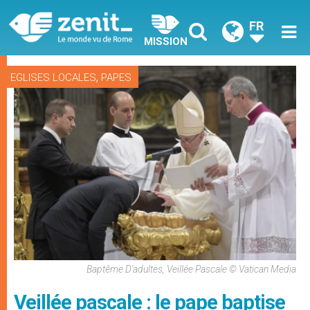
FR
MISSION
,
EGLISES LOCALES
PAPES
Baptême D'adultes, Veillée Pascale © Vatican Media
Veillée pascale : le pape baptise