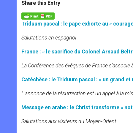
t
s
e
t
r
Share this Entry
s
e
b
t
e
A
n
o
e
p
g
o
r
p
e
k
Triduum pascal : le pape exhorte au « courage
r
Salutations en espagnol
France : « le sacrifice du Colonel Arnaud Belt
La Conférence des évêques de France s’associe 
Catéchèse : le Triduum pascal : « un grand et
L’annonce de la résurrection est un appel à la mi
Message en arabe : le Christ transforme « not
Salutations aux visiteurs du Moyen-Orient