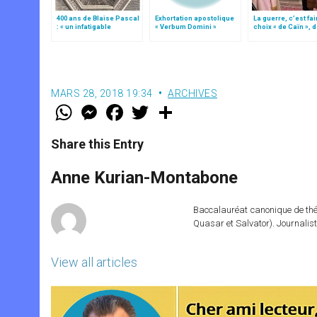
400 ans de Blaise Pascal
Exhortation apostolique
La guerre, c’est fai
: « un infatigable
« Verbum Domini »
choix « de Caïn », 
chercheur de vérité »
le pape François
MARS 28, 2018 19:34
ARCHIVES
W
M
F
T
S
h
e
a
w
h
a
s
c
i
a
t
s
e
t
r
Share this Entry
s
e
b
t
e
A
n
o
e
p
g
o
r
Anne Kurian-Montabone
p
e
k
r
Baccalauréat canonique de théo
Quasar et Salvator). Journalist
View all articles