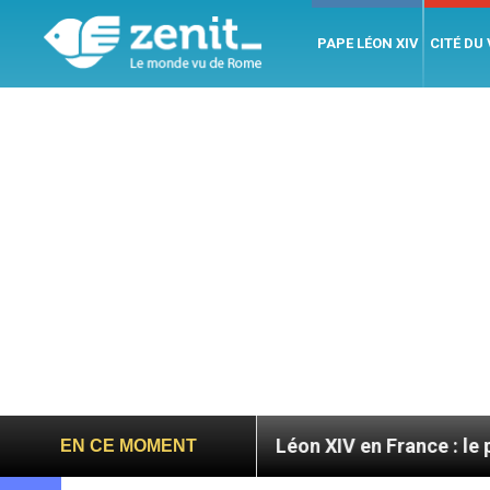
PAPE LÉON XIV
CITÉ DU
toires
Léon XIV en France : le programme détail
EN CE MOMENT