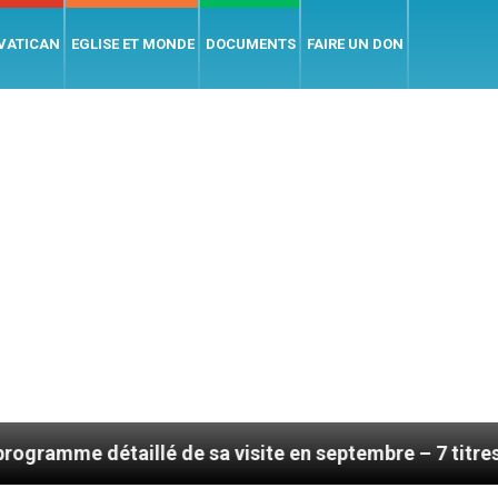
 VATICAN
EGLISE ET MONDE
DOCUMENTS
FAIRE UN DON
lé de sa visite en septembre – 7 titres, vendredi 7 aoû