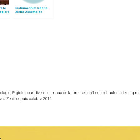
re le
Instrumentum laboris –
déplore
XIème Assemblée
Générale Ordinaire du
Synode des Évêques
logie. Pigiste pour divers journaux de la presse chrétienne et auteur de cinq r
e à Zenit depuis octobre 2011.