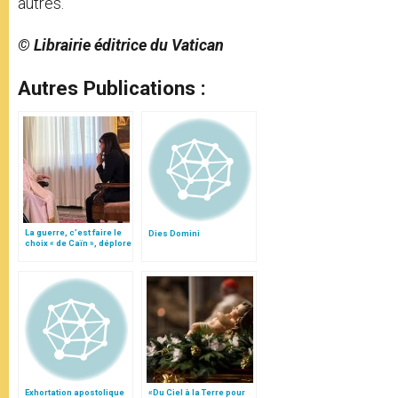
autres.
© Librairie éditrice du Vatican
Autres Publications :
La guerre, c’est faire le
Dies Domini
choix « de Caïn », déplore
le pape François
Exhortation apostolique
«Du Ciel à la Terre pour