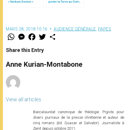
« Verbum Domini »
porter la Terre au Ciel»,
par Mgr Francesco Follo
MARS 28, 2018 10:16
AUDIENCE GÉNÉRALE
,
PAPES
W
M
F
T
S
h
e
a
w
h
a
s
c
i
a
t
s
e
t
r
Share this Entry
s
e
b
t
e
A
n
o
e
p
g
o
r
Anne Kurian-Montabone
p
e
k
r
View all articles
Baccalauréat canonique de théologie. Pigiste pour
divers journaux de la presse chrétienne et auteur de
cinq romans (éd. Quasar et Salvator). Journaliste à
Zenit depuis octobre 2011.