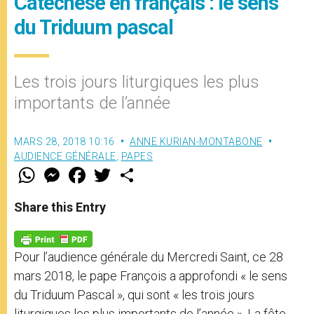
Catéchèse en français : le sens
du Triduum pascal
Les trois jours liturgiques les plus
importants de l’année
MARS 28, 2018 10:16
ANNE KURIAN-MONTABONE
AUDIENCE GÉNÉRALE
,
PAPES
W
M
F
T
S
h
e
a
w
h
a
s
c
i
a
t
s
e
t
r
Share this Entry
s
e
b
t
e
A
n
o
e
p
g
o
r
p
e
k
Pour l’audience générale du Mercredi Saint, ce 28
r
mars 2018, le pape François a approfondi « le sens
du Triduum Pascal », qui sont « les trois jours
liturgiques les plus importants de l’année ». La fête