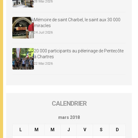
28 Mai 2026
Mémoire de saint Charbel, le saint aux 30 000
miracles
24 Juil 2026
20 000 participants au pèlerinage de Pentecôte
à Chartres
22 Mai 2026
CALENDRIER
mars 2018
L
M
M
J
V
S
D