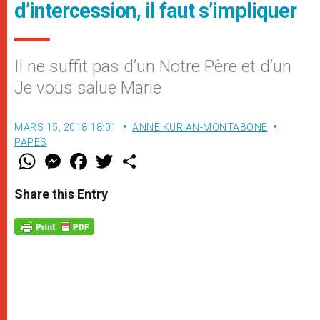
d’intercession, il faut s’impliquer
Il ne suffit pas d’un Notre Père et d’un
Je vous salue Marie
MARS 15, 2018 18:01
ANNE KURIAN-MONTABONE
PAPES
W
M
F
T
S
h
e
a
w
h
a
s
c
i
a
t
s
e
t
r
Share this Entry
s
e
b
t
e
A
n
o
e
p
g
o
r
p
e
k
r