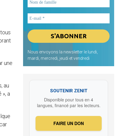
 tous
brant
Nous envoyons la newsletter le lundi,
mardi, mercredi, jeudi et vendredi
ar une
s, au
SOUTENIR ZENIT
 », a
Disponible pour tous en 4
langues, financé par les lecteurs.
elque
FAIRE UN DON
 car