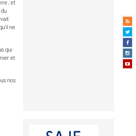
rre ; et
 du
vait
u’il ne
us qui
mier et
ous nos