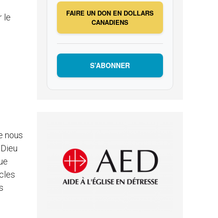
FAIRE UN DON EN DOLLARS
 le
CANADIENS
S’ABONNER
ce nous
 Dieu
que
acles
s