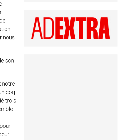
e
e
 de
ation
ur nous
de son
 notre
 un coq
ié trois
semble
e
 pour
 pour