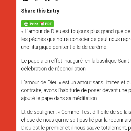
a
s
c
i
a
t
s
e
t
r
Share this Entry
s
e
b
t
e
A
n
o
e
p
g
o
r
p
e
k
« L’amour de Dieu est toujours plus grand que ce
r
les péchés que notre conscience peut nous reproc
une liturgique pénitentielle de carême.
Le pape a en effet inauguré, en la basilique Saint-
célébration de réconciliation.
L’amour de Dieu « est un amour sans limites et qui
contraire, avons l’habitude de poser devant une pe
ajouté le pape dans sa méditation.
Et de souligner : « Comme il est difficile de se la
chose de nous qui ne soit pas lié par la reconnai
Dieu est le premier et il nous sauve totalement, p