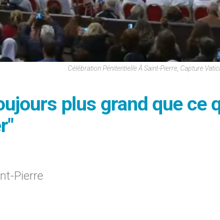
Célébration Pénitentielle À Saint-Pierre, Capture Vat
oujours plus grand que ce 
r"
nt-Pierre