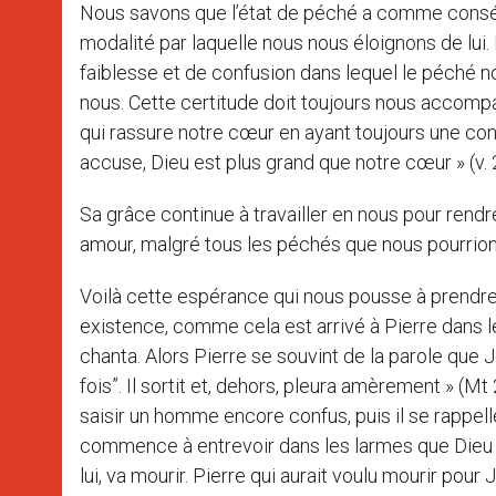
Nous savons que l’état de péché a comme conséqu
modalité par laquelle nous nous éloignons de lui. 
faiblesse et de confusion dans lequel le péché n
nous. Cette certitude doit toujours nous accompa
qui rassure notre cœur en ayant toujours une con
accuse, Dieu est plus grand que notre cœur » (v. 
Sa grâce continue à travailler en nous pour rend
amour, malgré tous les péchés que nous pourrion
Voilà cette espérance qui nous pousse à prendre
existence, comme cela est arrivé à Pierre dans l
chanta. Alors Pierre se souvint de la parole que Jé
fois”. Il sortit et, dehors, pleura amèrement » (M
saisir un homme encore confus, puis il se rappelle
commence à entrevoir dans les larmes que Dieu se r
lui, va mourir. Pierre qui aurait voulu mourir pou