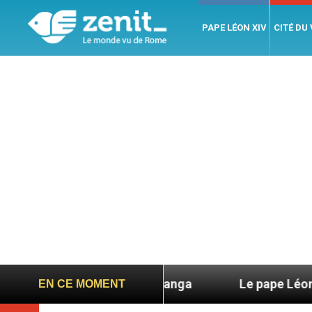
PAPE LÉON XIV
CITÉ DU
o Duarte Langa
Le pape Léon XIV évoque un voy
EN CE MOMENT