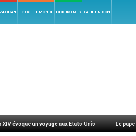
 VATICAN
EGLISE ET MONDE
DOCUMENTS
FAIRE UN DON
age aux États-Unis
Le pape Léon XIV se rendra