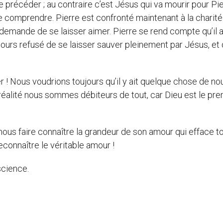
 le précéder ; au contraire c’est Jésus qui va mourir pour Pie
u le comprendre. Pierre est confronté maintenant à la charité
i demande de se laisser aimer. Pierre se rend compte qu’il a
ujours refusé de se laisser sauver pleinement par Jésus, et q
r ! Nous voudrions toujours qu’il y ait quelque chose de no
n réalité nous sommes débiteurs de tout, car Dieu est le pre
us faire connaître la grandeur de son amour qui efface t
econnaître le véritable amour !
science.