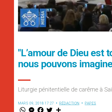
"L’amour de Dieu est t
nous pouvons imagine
Liturgie pénitentielle de carême à Sai
MARS 09, 2018 17:27
RÉDACTION
PAPES
W
M
F
T
S
h
e
a
w
h