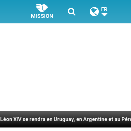
FR
MISSION
 en Uruguay, en Argentine et au Pérou
Des prop