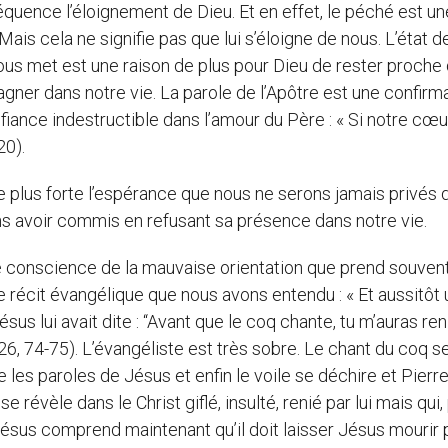
ence l’éloignement de Dieu. Et en effet, le péché est un
Mais cela ne signifie pas que lui s’éloigne de nous. L’état d
ous met est une raison de plus pour Dieu de rester proche
gner dans notre vie. La parole de l’Apôtre est une confirm
fiance indestructible dans l’amour du Père : « Si notre cœ
20).
re plus forte l’espérance que nous ne serons jamais privés 
s avoir commis en refusant sa présence dans notre vie.
 conscience de la mauvaise orientation que prend souvent
e récit évangélique que nous avons entendu : « Et aussitôt
sus lui avait dite : “Avant que le coq chante, tu m’auras ren
t 26, 74-75). L’évangéliste est très sobre. Le chant du coq 
 les paroles de Jésus et enfin le voile se déchire et Pierr
évèle dans le Christ giflé, insulté, renié par lui mais qui,
r Jésus comprend maintenant qu’il doit laisser Jésus mourir