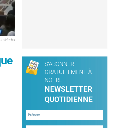
ican Media
que
S'ABONNER
GRATUITEMENT À
NOTRE
NEWSLETTER
QUOTIDIENNE