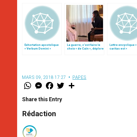
Exhortation apostolique
La guerre, c’est faire le
Lettre encyclique 
« Verbum Domini »
choix « de Caïn », déplore
caritas est »
le pape François
MARS 09, 2018 17:27
PAPES
W
M
F
T
S
h
e
a
w
h
a
s
c
i
a
t
s
e
t
r
Share this Entry
s
e
b
t
e
A
n
o
e
p
g
o
r
Rédaction
p
e
k
r