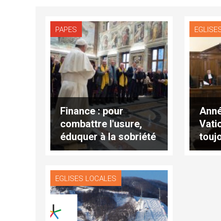
PAPES
EGLISE
Finance : pour
Anné
combattre l'usure,
Vatic
éduquer à la sobriété
touj
en fa
EGLISES LOCALES