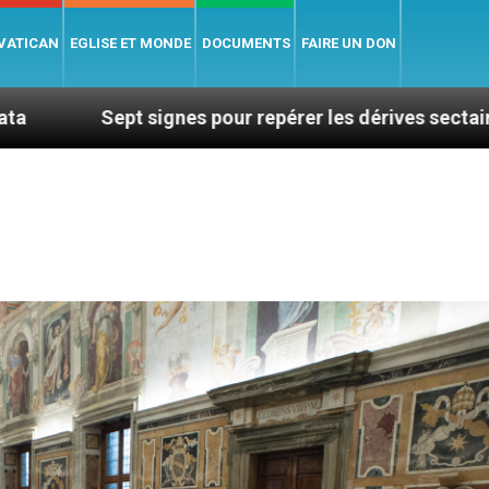
 VATICAN
EGLISE ET MONDE
DOCUMENTS
FAIRE UN DON
 signes pour repérer les dérives sectaires du coachin