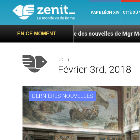
PAPE LÉON XIV
CITÉ DU
 : L’ONU exige des nouvelles de Mgr Mata
Sept
EN CE MOMENT
JOUR
Février 3rd, 2018
DERNIÈRES NOUVELLES