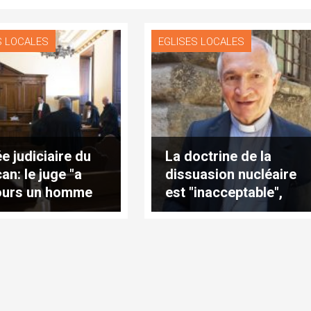
S LOCALES
EGLISES LOCALES
e judiciaire du
La doctrine de la
an: le juge "a
dissuasion nucléaire
ours un homme
est "inacceptable",
ce de lui"
affirme Mgr Tomasi