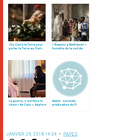
«Du Ciel à la Terre pour
« Revenir à Bethléem! »:
porter la Terre au Ciel»,
homélie de la nuit de
par Mgr Francesco Follo
Noël (texte complet)
La guerre, c’est faire le
Avent : seconde
choix « de Caïn », déplore
prédication du P.
le pape François
Cantalamessa, ofmcap.
JANVIER 29, 2018 14:04
PAPES
W
M
F
T
S