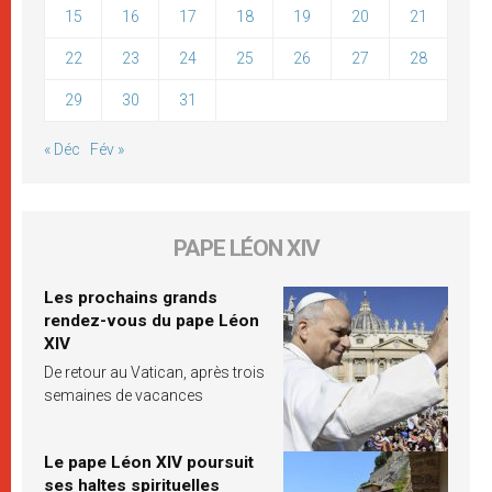
15
16
17
18
19
20
21
22
23
24
25
26
27
28
29
30
31
« Déc
Fév »
PAPE LÉON XIV
Les prochains grands
rendez-vous du pape Léon
XIV
De retour au Vatican, après trois
semaines de vacances
Le pape Léon XIV poursuit
ses haltes spirituelles