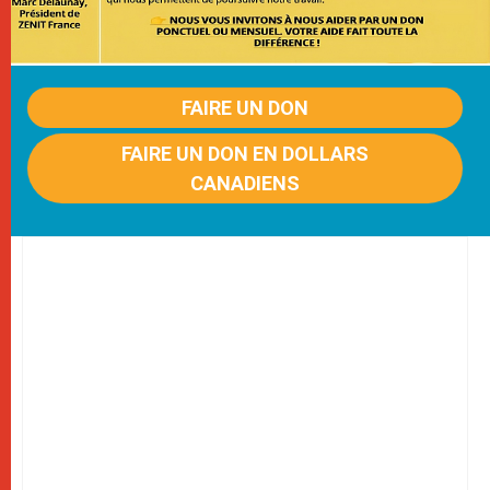
FAIRE UN DON
FAIRE UN DON EN DOLLARS
CANADIENS