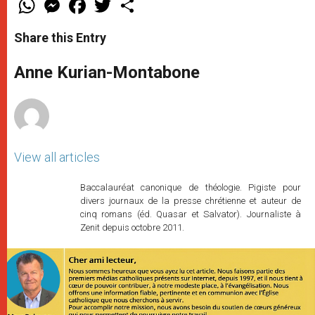
h
e
a
w
h
a
s
c
i
a
t
s
e
t
r
Share this Entry
s
e
b
t
e
A
n
o
e
p
g
o
r
Anne Kurian-Montabone
p
e
k
r
View all articles
Baccalauréat canonique de théologie. Pigiste pour
divers journaux de la presse chrétienne et auteur de
cinq romans (éd. Quasar et Salvator). Journaliste à
Zenit depuis octobre 2011.