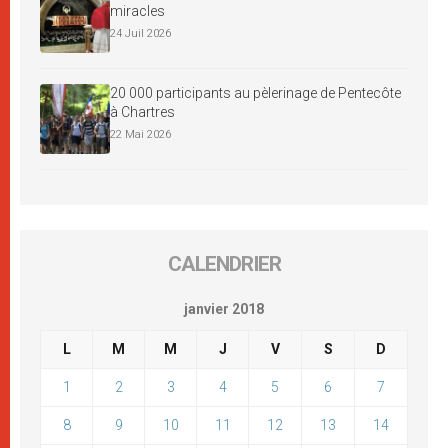
miracles
24 Juil 2026
20 000 participants au pèlerinage de Pentecôte
à Chartres
22 Mai 2026
CALENDRIER
janvier 2018
L
M
M
J
V
S
D
1
2
3
4
5
6
7
8
9
10
11
12
13
14