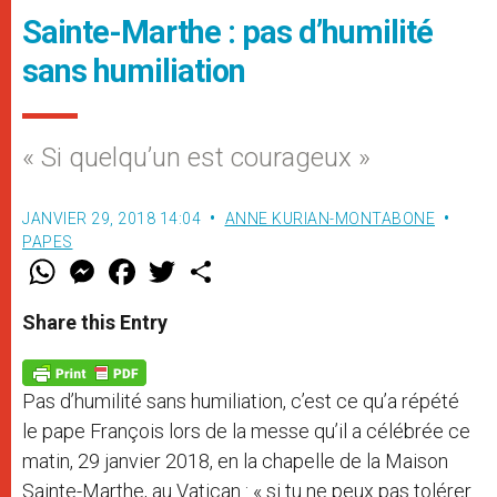
Sainte-Marthe : pas d’humilité
sans humiliation
« Si quelqu’un est courageux »
JANVIER 29, 2018 14:04
ANNE KURIAN-MONTABONE
PAPES
W
M
F
T
S
h
e
a
w
h
a
s
c
i
a
t
s
e
t
r
Share this Entry
s
e
b
t
e
A
n
o
e
p
g
o
r
p
e
k
Pas d’humilité sans humiliation, c’est ce qu’a répété
r
le pape François lors de la messe qu’il a célébrée ce
matin, 29 janvier 2018, en la chapelle de la Maison
Sainte-Marthe, au Vatican : « si tu ne peux pas tolérer