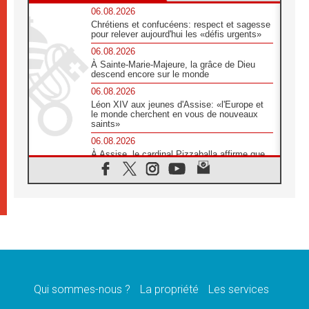
06.08.2026
Chrétiens et confucéens: respect et sagesse
pour relever aujourd'hui les «défis urgents»
06.08.2026
À Sainte-Marie-Majeure, la grâce de Dieu
descend encore sur le monde
06.08.2026
Léon XIV aux jeunes d'Assise: «l'Europe et
le monde cherchent en vous de nouveaux
saints»
06.08.2026
À Assise, le cardinal Pizzaballa affirme que
«les chrétiens veulent la paix»
06.08.2026
Au Mexique, le cardinal Parolin invite à être
aux côtés des marginalisées
06.08.2026
À Assise, le Pape invite les jeunes à
«construire la civilisation de l'amour»
05.08.2026
La visite du Pape en Argentine portera «un
message de paix et de dignité humaine»
Qui sommes-nous ?
La propriété
Les services
05.08.2026