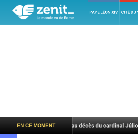
PAPE LÉON XIV
CITÉ DU
t-Père suite au décès du cardinal Júlio Duarte Langa
EN CE MOMENT