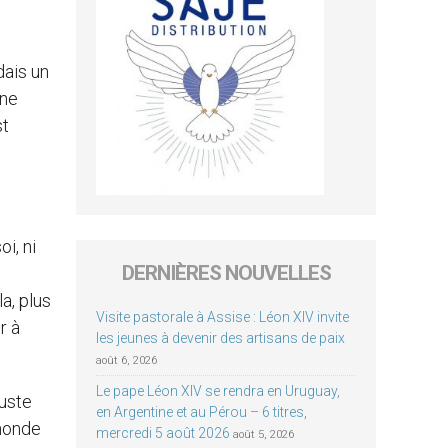
dais un
une
st
i, ni
DERNIÈRES NOUVELLES
a, plus
Visite pastorale à Assise : Léon XIV invite
r à
les jeunes à devenir des artisans de paix
août 6, 2026
Le pape Léon XIV se rendra en Uruguay,
juste
en Argentine et au Pérou – 6 titres,
 monde
mercredi 5 août 2026
août 5, 2026