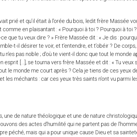
ait prié et qu’il était à l’orée du bois, ledit frère Massée vo
it comme en plaisantant : « Pourquoi à toi ? Pourquoi à toi ?
-ce que tu veux dire ? » Frère Massée dit : « Je dis : pourqu
le-t-il désirer te voir, et t’entendre, et t’obéir ? De corps,
u n’es pas noble ; d’où te vient-il donc que tout le monde 
en esprit […], se tourna vers frère Massée et dit : « Tu veux 
tout le monde me court après ? Cela je tiens de ces yeux d
et les méchants : car ces yeux très saints n’ont vu parmi le
, une de nature théologique et une de nature christologiqu
rouvons des actes d’humilité qui ne partent pas de l’homme
re péché, mais qui a pour unique cause Dieu et sa sainteté