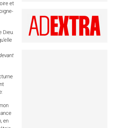
oire et
loigne-
e Dieu.
u’elle
devant
octurne
nt
e:
 mon
ssance
n, en