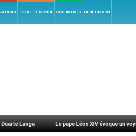
 VATICAN
EGLISE ET MONDE
DOCUMENTS
FAIRE UN DON
Le pape Léon XIV évoque un voyage aux États