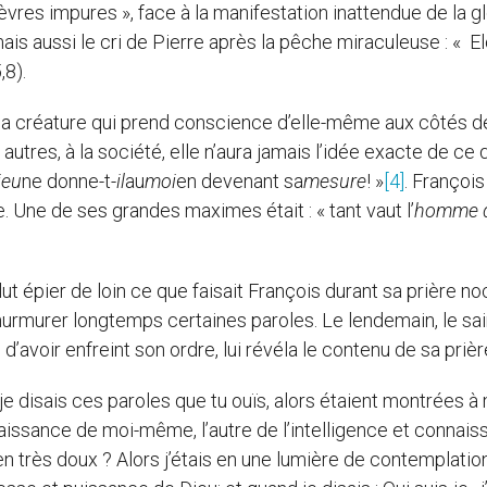
èvres impures », face à la manifestation inattendue de la gl
 mais aussi le cri de Pierre après la pêche miraculeuse : « E
,8).
e la créature qui prend conscience d’elle-même aux côtés d
tres, à la société, elle n’aura jamais l’idée exacte de ce q
ieu
ne donne-t-
il
au
moi
en devenant sa
mesure
! »
[4]
. François
 Une de ses grandes maximes était : « tant vaut l’
homme 
lut épier de loin ce que faisait François durant sa prière n
n murmurer longtemps certaines paroles. Le lendemain, le sai
d’avoir enfreint son ordre, lui révéla le contenu de sa prièr
je disais ces paroles que tu ouïs, alors étaient montrées à
naissance de moi-même, l’autre de l’intelligence et connai
ien très doux ? Alors j’étais en une lumière de contemplatio