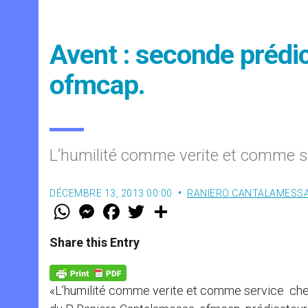
Avent : seconde prédi
ofmcap.
L’humilité comme verite et comme s
DÉCEMBRE 13, 2013 00:00
RANIERO CANTALAMESS
W
M
F
T
S
h
e
a
w
h
a
s
c
i
a
t
s
e
t
r
Share this Entry
s
e
b
t
e
A
n
o
e
p
g
o
r
p
e
k
«L’humilité comme verite et comme service chez 
r