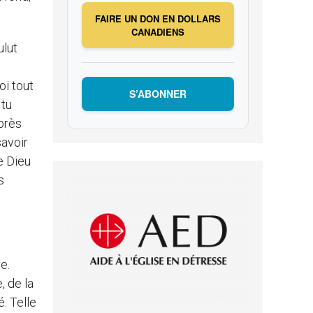
FAIRE UN DON EN DOLLARS
CANADIENS
ulut
oi tout
S’ABONNER
 tu
après
savoir
e Dieu
s
e.
, de la
. Telle