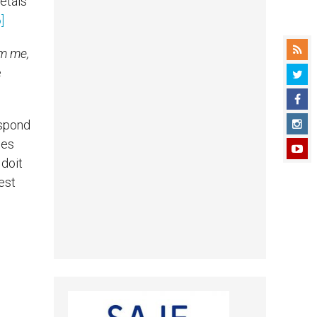
’étais
]
m me,
e
espond
des
 doit
est