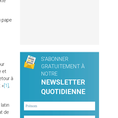
xte
u pape
S'ABONNER
our
GRATUITEMENT À
e et
NOTRE
etour à
NEWSLETTER
 »
[1]
,
QUOTIDIENNE
latin
at de