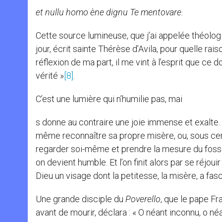
et nullu homo ène dignu Te mentovare.
Cette source lumineuse, que j’ai appelée théolog
jour, écrit sainte Thérèse d’Avila, pour quelle ra
réflexion de ma part, il me vint à l’esprit que ce d
vérité »
[8]
.
C’est une lumière qui n’humilie pas, mai
s donne au contraire une joie immense et exalte. 
même reconnaître sa propre misère, ou, sous cert
regarder soi-même et prendre la mesure du fossé q
on devient humble. Et l’on finit alors par se réjouir
Dieu un visage dont la petitesse, la misère, a fasc
Une grande disciple du
Poverello
, que le pape F
avant de mourir, déclara : « O néant inconnu, o n