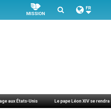
FR
MISSION
-Unis
Le pape Léon XIV se rendra en Uruguay, e