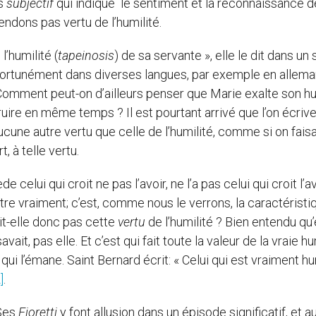
ns
subjectif
qui indique le sentiment et la reconnaissance d
ndons pas vertu de l’humilité.
l’humilité (
tapeinosis
) de sa servante », elle le dit dans un
opportunément dans diverses langues, par exemple en allema
. Comment peut-on d’ailleurs penser que Marie exalte son hu
truire en même temps ? Il est pourtant arrivé que l’on écriv
une autre vertu que celle de l’humilité, comme si on faisa
, à telle vertu.
e celui qui croit ne pas l’avoir, ne l’a pas celui qui croit l’av
tre vraiment; c’est, comme nous le verrons, la caractéristi
it-elle donc pas cette
vertu
de l’humilité ? Bien entendu qu’
vait, pas elle. Et c’est qui fait toute la valeur de la vraie hum
 qui l’émane. Saint Bernard écrit: « Celui qui est vraiment h
]
.
 Ses
Fioretti
y font allusion dans un épisode significatif, et a