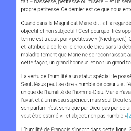
fait – bassesse, petitesse ou misère – et un se
propre petitesse. Ce dernier est ce que nous ente
Quand dans le Magnificat Marie dit : « Il a regardé 
objectif et non subjectif ! C’est pourquoi très 
terme est traduit par « petitesse » (Niedrigkeit)
et attribue à celle-ci le choix de Dieu sans la dé
maladroitement que Marie ne se reconnaissait auc
cette façon, un grand honneur et non un grand tort
La vertu de l’humilité a un statut spécial : le possèd
Seul Jésus peut se dire « humble de cœur » et l’ê
unique de l’humilité de l’homme-Dieu. Marie n’ava
l’avait et à un niveau supérieur, mais seul Dieu le sa
son parfum n’est senti que par Dieu, pas par celui
veut être estimé vil et abject, non pas humble »
[2
L’humilité de François s’inscrit dans cette ligne.