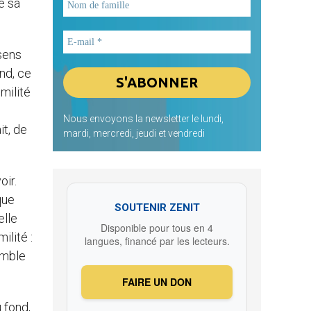
e sa
 sens
nd, ce
milité
e
Nous envoyons la newsletter le lundi,
it, de
mardi, mercredi, jeudi et vendredi
oir.
que
SOUTENIR ZENIT
elle
Disponible pour tous en 4
ilité :
langues, financé par les lecteurs.
umble
FAIRE UN DON
u fond,