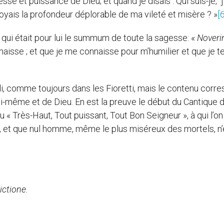
esse et puissance de Dieu; et quand je disais : Qui suis-je, j
oyais la profondeur déplorable de ma vileté et misère ? »
[6
 qui était pour lui le summum de toute la sagesse: «
Noveri
aisse ; et que je me connaisse pour m’humilier et que je t
i, comme toujours dans les Fioretti, mais le contenu corr
lui-même et de Dieu. En est la preuve le début du Cantique 
eu « Très-Haut, Tout puissant, Tout Bon Seigneur », à qui l’on
 », et que nul homme, même le plus miséreux des mortels, n’
.
ictione.