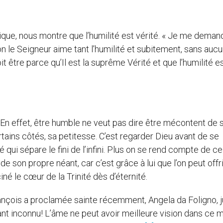
ique, nous montre que l’humilité est vérité. « Je me deman
ison le Seigneur aime tant l’humilité et subitement, sans auc
oit être parce qu’Il est la suprême Vérité et que l’humilité e
En effet, être humble ne veut pas dire être mécontent de so
ains côtés, sa petitesse. C’est regarder Dieu avant de se
ui sépare le fini de l’infini. Plus on se rend compte de cel
 de son propre néant, car c’est grâce à lui que l’on peut offri
iné le cœur de la Trinité dès d’éternité.
rançois a proclamée sainte récemment, Angela da Foligno, 
éant inconnu! L’âme ne peut avoir meilleure vision dans ce