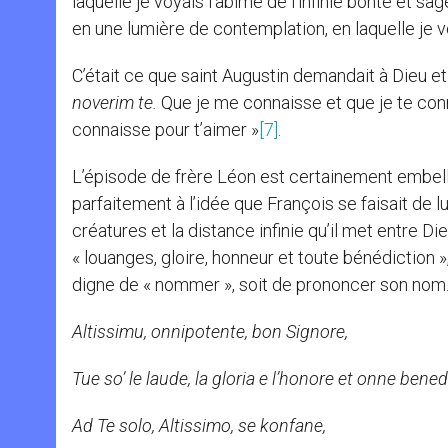
laquelle je voyais l’abîme de l’infinie bonté et sag
en une lumière de contemplation, en laquelle je v
C’était ce que saint Augustin demandait à Dieu et
noverim te.
Que je me connaisse et que je te conn
connaisse pour t’aimer »
[7]
.
L’épisode de frère Léon est certainement embell
parfaitement à l’idée que François se faisait de 
créatures et la distance infinie qu’il met entre Di
« louanges, gloire, honneur et toute bénédiction
digne de « nommer », soit de prononcer son nom
Altissimu, onnipotente, bon Signore,
Tue so’ le laude, la gloria e l’honore et onne bened
Ad Te solo, Altissimo, se konfane,