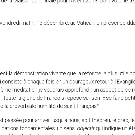
e la Maison pontificale pour l’Avent 2013, dont voici le te
 vendredi matin, 13 décembre, au Vatican, en présence dd
 est la démonstration vivante que la réforme la plus utile p
-ci consiste à chaque fois en un courageux retour à l’Evangil
me mèditation je voudrais approfondir un aspect de ce r
i, toute la gloire de François repose sur son « se faire petit
te la proverbiale humilité de saint François?
 passée pour arriver jusqu’à nous, soit l’hébreu, le grec, le 
gnifications fondamentales: un sens
objectif
qui indique un ét