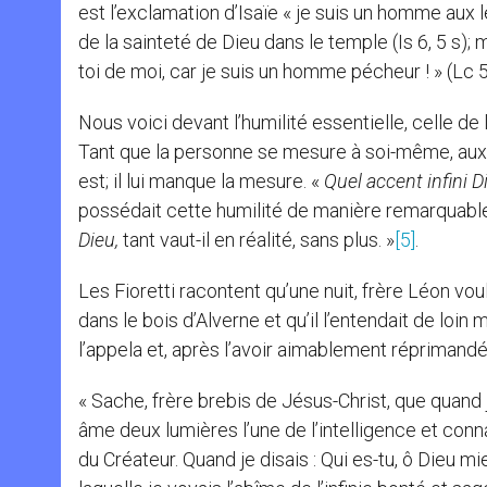
est l’exclamation d’Isaïe « je suis un homme aux l
de la sainteté de Dieu dans le temple (Is 6, 5 s);
toi de moi, car je suis un homme pécheur ! » (Lc 5
Nous voici devant l’humilité essentielle, celle d
Tant que la personne se mesure à soi-même, aux au
est; il lui manque la mesure. «
Quel accent infini D
possédait cette humilité de manière remarquable.
Dieu
,
tant vaut-il en réalité, sans plus. »
[5]
.
Les Fioretti racontent qu’une nuit, frère Léon vou
dans le bois d’Alverne et qu’il l’entendait de loi
l’appela et, après l’avoir aimablement réprimandé 
« Sache, frère brebis de Jésus-Christ, que quand 
âme deux lumières l’une de l’intelligence et con
du Créateur. Quand je disais : Qui es-tu, ô Dieu m