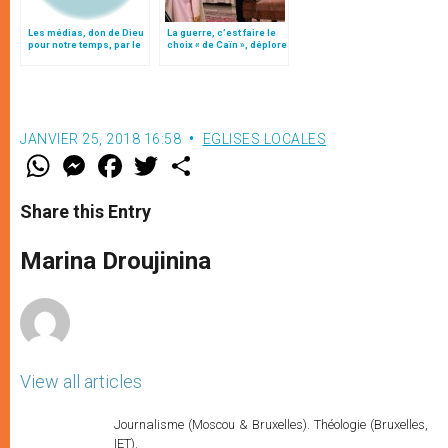
Les médias, don de Dieu
La guerre, c’est faire le
pour notre temps, par le
choix « de Caïn », déplore
patriarche Twal
le pape François
JANVIER 25, 2018 16:58
EGLISES LOCALES
W
M
F
T
S
h
e
a
w
h
a
s
c
i
a
t
s
e
t
r
Share this Entry
s
e
b
t
e
A
n
o
e
p
g
o
r
Marina Droujinina
p
e
k
r
View all articles
Journalisme (Moscou & Bruxelles). Théologie (Bruxelles,
IET).