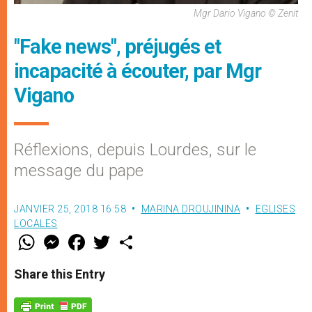
Mgr Dario Vigano © Zenit
"Fake news", préjugés et
incapacité à écouter, par Mgr
Vigano
Réflexions, depuis Lourdes, sur le
message du pape
JANVIER 25, 2018 16:58
MARINA DROUJININA
EGLISES
LOCALES
W
M
F
T
S
h
e
a
w
h
a
s
c
i
a
t
s
e
t
r
Share this Entry
s
e
b
t
e
A
n
o
e
p
g
o
r