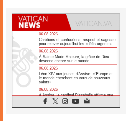
06.08.2026
Chrétiens et confucéens: respect et sagesse
pour relever aujourd'hui les «défis urgents»
06.08.2026
À Sainte-Marie-Majeure, la grâce de Dieu
descend encore sur le monde
06.08.2026
Léon XIV aux jeunes d'Assise: «l'Europe et
le monde cherchent en vous de nouveaux
saints»
06.08.2026
À Assise, le cardinal Pizzaballa affirme que
«les chrétiens veulent la paix»
06.08.2026
Au Mexique, le cardinal Parolin invite à être
aux côtés des marginalisées
06.08.2026
À Assise, le Pape invite les jeunes à