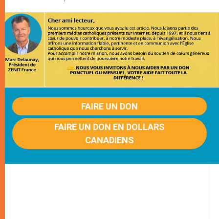
FAIRE UN DON
FAIRE UN DON EN DOLLARS
CANADIENS