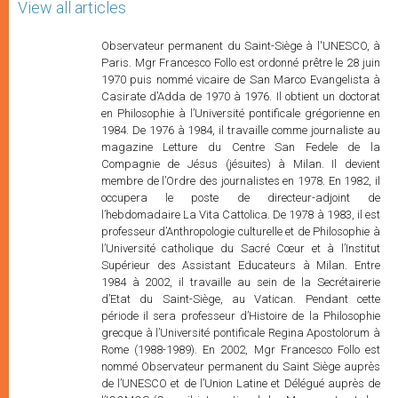
View all articles
Observateur permanent du Saint-Siège à l'UNESCO, à Paris. Mgr Francesco Follo est ordonné prêtre le 28 juin 1970 puis nommé vicaire de San Marco Evangelista à Casirate d’Adda de 1970 à 1976. Il obtient un doctorat en Philosophie à l’Université pontificale grégorienne en 1984. De 1976 à 1984, il travaille comme journaliste au magazine Letture du Centre San Fedele de la Compagnie de Jésus (jésuites) à Milan. Il devient membre de l’Ordre des journalistes en 1978. En 1982, il occupera le poste de directeur-adjoint de l’hebdomadaire La Vita Cattolica. De 1978 à 1983, il est professeur d’Anthropologie culturelle et de Philosophie à l’Université catholique du Sacré Cœur et à l’Institut Supérieur des Assistant Educateurs à Milan. Entre 1984 à 2002, il travaille au sein de la Secrétairerie d’Etat du Saint-Siège, au Vatican. Pendant cette période il sera professeur d’Histoire de la Philosophie grecque à l’Université pontificale Regina Apostolorum à Rome (1988-1989). En 2002, Mgr Francesco Follo est nommé Observateur permanent du Saint Siège auprès de l’UNESCO et de l’Union Latine et Délégué auprès de l’ICOMOS (Conseil international des Monuments et des Sites). Depuis 2004, Mgr Francesco Follo est également membre du Comité scientifique du magazine Oasis (magazine spécialisé dans le dialogue interculturel et interreligieux). Mgr Francesco Follo est Prélat d’Honneur de Sa Sainteté depuis le 27 mai 2000. Observateur permanent du Saint-Siège à l'UNESCO, à Paris. Mgr Francesco Follo est ordonné prêtre le 28 juin 1970 puis nommé vicaire de San Marco Evangelista à Casirate d’Adda de 1970 à 1976. Il obtient un doctorat en Philosophie à l’Université pontificale grégorienne en 1984. De 1976 à 1984, il travaille comme journaliste au magazine Letture du Centre San Fedele de la Compagnie de Jésus (jésuites) à Milan. Il devient membre de l’Ordre des journalistes en 1978. En 1982, il occupera le poste de directeur-adjoint de l’hebdomadaire La Vita Cattolica. De 1978 à 1983, il est professeur d’Anthropologie culturelle et de Philosophie à l’Université catholique du Sacré Cœur et à l’Institut Supérieur des Assistant Educateurs à Milan. Entre 1984 à 2002, il travaille au sein de la Secrétairerie d’Etat du Saint-Siège, au Vatican. Pendant cette période il sera professeur d’Histoire de la Philosophie grecque à l’Université pontificale Regina Apostolorum à Rome (1988-1989). En 2002, Mgr Francesco Follo est nommé Observateur permanent du Saint Siège auprès de l’UNESCO et de l’Union Latine et Délégué auprès de l’ICOMOS (Conseil international des Monuments et des Sites). Depuis 2004, Mgr Francesco Follo est également membre du Comité scientifique du magazine Oasis (magazine spécialisé dans le dialogue interculturel et interreligieux). Mgr Francesco Follo est Prélat d’Honneur de Sa Sainteté depuis le 27 mai 2000. Observateur permanent du Saint-Siège à l'UNESCO, à Paris. Mgr Francesco Follo est ordonné prêtre le 28 juin 1970 puis nommé vicaire de San Marco Evangelista à Casirate d’Adda de 1970 à 1976. Il obtient un doctorat en Philosophie à l’Université pontificale grégorienne en 1984. De 1976 à 1984, il travaille comme journaliste au magazine Letture du Centre San Fedele de la Compagnie de Jésus (jésuites) à Milan. Il devient membre de l’Ordre des journalistes en 1978. En 1982, il occupera le poste de directeur-adjoint de l’hebdomadaire La Vita Cattolica. De 1978 à 1983, il est professeur d’Anthropologie culturelle et de Philosophie à l’Université catholique du Sacré Cœur et à l’Institut Supérieur des Assistant Educateurs à Milan. Entre 1984 à 2002, il travaille au sein de la Secrétairerie d’Etat du Saint-Siège, au Vatican. Pendant cette période il sera professeur d’Histoire de la Philosophie grecque à l’Université pontificale Regina Apostolorum à Rome (1988-1989). En 2002, Mgr Francesco Follo est nommé Observateur permanent du Saint Siège auprès de l’UNESCO et de l’Union Latine et Délégué auprès de l’ICOMOS (Conseil international des Monuments et des Sites). Depuis 2004, Mgr Francesco Follo est également membre du Comité scientifique du magazine Oasis (magazine spécialisé dans le dialogue interculturel et interreligieux). Mgr Francesco Follo est Prélat d’Honneur de Sa Sainteté depuis le 27 mai 2000. Observateur permanent du Saint-Siège à l'UNESCO, à Paris. Mgr Francesco Follo est ordonné prêtre le 28 juin 1970 puis nommé vicaire de San Marco Evangelista à Casirate d’Adda de 1970 à 1976. Il obtient un doctorat en Philosophie à l’Université pontificale grégorienne en 1984. De 1976 à 1984, il travaille comme journaliste au magazine Letture du Centre San Fedele de la Compagnie de Jésus (jésuites) à Milan. Il devient membre de l’Ordre des journalistes en 1978. En 1982, il occupera le poste de directeur-adjoint de l’hebdomadaire La Vita Cattolica. De 1978 à 1983, il est professeur d’Anthropologie culturelle et de Philosophie à l’Université catholique du Sacré Cœur et à l’Institut Supérieur des Assistant Educateurs à Milan. Entre 1984 à 2002, il travaille au sein de la Secrétairerie d’Etat du Saint-Siège, au Vatican. Pendant cette période il sera professeur d’Histoire de la Philosophie grecque à l’Université pontificale Regina Apostolorum à Rome (1988-1989). En 2002, Mgr Francesco Follo est nommé Observateur permanent du Saint Siège auprès de l’UNESCO et de l’Union Latine et Délégué auprès de l’ICOMOS (Conseil international des Monuments et des Sites). Depuis 2004, Mgr Francesco Follo est également membre du Comité scientifique du magazine Oasis (magazine spécialisé dans le dialogue interculturel et interreligieux). Mgr Francesco Follo est Prélat d’Honneur de Sa Sainteté depuis le 27 mai 2000. Observateur permanent du Saint-Siège à l'UNESCO, à Paris. Mgr Francesco Follo est ordonné prêtre le 28 juin 1970 puis nommé vicaire de San Marco Evangelista à Casirate d’Adda de 1970 à 1976. Il obtient un doctorat en Philosophie à l’Université pontificale grégorienne en 1984. De 1976 à 1984, il travaille comme journaliste au magazine Letture du Centre San Fedele de la Compagnie de Jésus (jésuites) à Milan. Il devient membre de l’Ordre des journalistes en 1978. En 1982, il occupera le poste de directeur-adjoint de l’hebdomadaire La Vita Cattolica. De 1978 à 1983, il est professeur d’Anthropologie culturelle et de Philosophie à l’Université catholique du Sacré Cœur et à l’Institut Supérieur des Assistant Educateurs à Milan. Entre 1984 à 2002, il travaille au sein de la Secrétairerie d’Etat du Saint-Siège, au Vatican. Pendant cette période il sera professeur d’Histoire de la Philosophie grecque à l’Université pontificale Regina Apostolorum à Rome (1988-1989). En 2002, Mgr Francesco Follo est nommé Observateur permanent du Saint Siège auprès de l’UNESCO et de l’Union Latine et Délégué auprès de l’ICOMOS (Conseil international des Monuments et des Sites). Depuis 2004, Mgr Francesco Follo est également membre du Comité scientifique du magazine Oasis (magazine spécialisé dans le dialogue interculturel et interreligieux). Mgr Francesco Follo est Prélat d’Honneur de Sa Sainteté depuis le 27 mai 2000. Observateur permanent du Saint-Siège à l'UNESCO, à Paris. Mgr Francesco Follo est ordonné prêtre le 28 juin 1970 puis nommé vicaire de San Marco Evangelista à Casirate d’Adda de 1970 à 1976. Il obtient un doctorat en Philosophie à l’Université pontificale grégorienne en 1984. De 1976 à 1984, il travaille comme journaliste au magazine Letture du Centre San Fedele de la Compagnie de Jésus (jésuites) à Milan. Il devient membre de l’Ordre des journalistes en 1978. En 1982, il occupera le poste de directeur-adjoint de l’hebdomadaire La Vita Cattolica. De 1978 à 1983, il est professeur d’Anthropologie culturelle et de Philosophie à l’Université catholique du Sacré Cœur et à l’Institut Supérieur des Assistant Educateurs à Milan. Entre 1984 à 2002, il travaille au sein de la Secrétairerie d’Etat du Saint-Siège, au Vatican. Pendant cette période il sera professeur d’Histoire de la Philosophie grecque à l’Université pontificale Regina Apostolorum à Rome (1988-1989). En 2002, Mgr Francesco Follo est nommé Observateur permanent du Saint Siège auprès de l’UNESCO et de l’Union Latine et Délégué auprès de l’ICOMOS (Conseil international des Monuments et des Sites). Depuis 2004, Mgr Francesco Follo est également membre du Comité scientifique du magazine Oasis (magazine spécialisé dans le dialogue interculturel et interreligieux). Mgr Francesco Follo est Prélat d’Honneur de Sa Sainteté depuis le 27 mai 2000. Observateur permanent du Saint-Siège à l'UNESCO, à Paris. Mgr Francesco Follo est ordonné prêtre le 28 juin 1970 puis nommé vicaire de San Marco Evangelista à Casirate d’Adda de 1970 à 1976. Il obtient un doctorat en Philosophie à l’Université pontificale grégorienne en 1984. De 1976 à 1984, il travaille comme journaliste au magazine Letture du Centre San Fedele de la Compagnie de Jésus (jésuites) à Milan. Il devient membre de l’Ordre des journalistes en 1978. En 1982, il occupera le poste de directeur-adjoint de l’hebdomadaire La Vita Cattolica. De 1978 à 1983, il est professeur d’Anthropologie culturelle et de Philosophie à l’Université catholique du Sacré Cœur et à l’Institut Supérieur des Assistant Educateurs à Milan. Entre 1984 à 2002, il travaille au sein de la Secrétairerie d’Etat du Saint-Siège, au Vatican. Pendant cette période il sera professeur d’Histoire de la Philosophie grecque à l’Université pontificale Regina Apostolorum à Rome (1988-1989). En 2002, Mgr Francesco Follo est nommé Observateur permanent du Saint Siège auprès de l’UNESCO et de l’Union Latine et Délégué auprès de l’ICOMOS (Conseil international des Monuments et des Sites). Depuis 2004, Mgr Francesco Follo est également membre du Comité scientifique du magazine Oasis (magazine spécialisé dans le dialogue interculturel et interreligieux). Mgr Francesco Follo est Prélat d’Honneur de Sa Sainteté depuis le 27 mai 2000. Observateur permanent du Saint-Siège à l'UNESCO, à