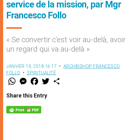
service de la mission, par Mgr
Francesco Follo
« Se convertir c’est voir au-delà, avoir
un regard qui va au-delà »
JANVIER 19, 2018 16:17
ARCHBISHOP FRANCESCO
FOLLO
SPIRITUALITÉ
W
M
F
T
S
h
e
a
w
h
a
s
c
i
a
t
s
e
t
r
Share this Entry
s
e
b
t
e
A
n
o
e
p
g
o
r
p
e
k
r